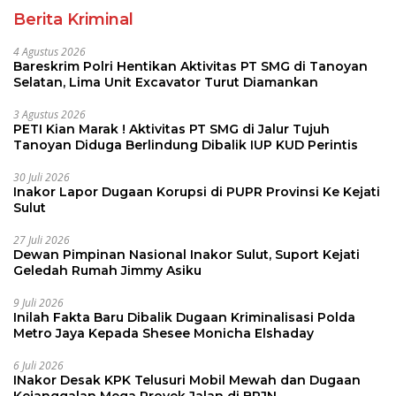
Berita Kriminal
4 Agustus 2026
Bareskrim Polri Hentikan Aktivitas PT SMG di Tanoyan
Selatan, Lima Unit Excavator Turut Diamankan
3 Agustus 2026
PETI Kian Marak ! Aktivitas PT SMG di Jalur Tujuh
Tanoyan Diduga Berlindung Dibalik IUP KUD Perintis
30 Juli 2026
Inakor Lapor Dugaan Korupsi di PUPR Provinsi Ke Kejati
Sulut
27 Juli 2026
Dewan Pimpinan Nasional Inakor Sulut, Suport Kejati
Geledah Rumah Jimmy Asiku
9 Juli 2026
Inilah Fakta Baru Dibalik Dugaan Kriminalisasi Polda
Metro Jaya Kepada Shesee Monicha Elshaday
6 Juli 2026
INakor Desak KPK Telusuri Mobil Mewah dan Dugaan
Kejanggalan Mega Proyek Jalan di BPJN