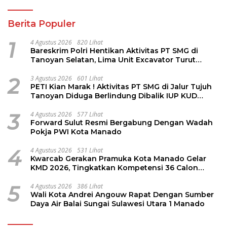
Berita Populer
1
4 Agustus 2026
820 Lihat
Bareskrim Polri Hentikan Aktivitas PT SMG di
Tanoyan Selatan, Lima Unit Excavator Turut
Diamankan
2
3 Agustus 2026
601 Lihat
PETI Kian Marak ! Aktivitas PT SMG di Jalur Tujuh
Tanoyan Diduga Berlindung Dibalik IUP KUD
Perintis
3
4 Agustus 2026
577 Lihat
Forward Sulut Resmi Bergabung Dengan Wadah
Pokja PWI Kota Manado
4
4 Agustus 2026
531 Lihat
Kwarcab Gerakan Pramuka Kota Manado Gelar
KMD 2026, Tingkatkan Kompetensi 36 Calon
Pembina Pramuka
5
4 Agustus 2026
386 Lihat
Wali Kota Andrei Angouw Rapat Dengan Sumber
Daya Air Balai Sungai Sulawesi Utara 1 Manado