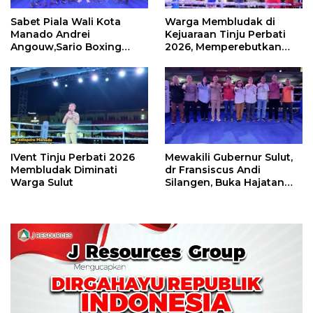
Sabet Piala Wali Kota
Warga Membludak di
Manado Andrei
Kejuaraan Tinju Perbati
Angouw,Sario Boxing
2026, Memperebutkan
Camp Juara Umum Tinju
Piala Wali Kota
Perbati 2026
IVent Tinju Perbati 2026
Mewakili Gubernur Sulut,
Membludak Diminati
dr Fransiscus Andi
Warga Sulut
Silangen, Buka Hajatan
Tinju Perbati Sulut,
Memperebutkan Piala
Wali Kota Manado