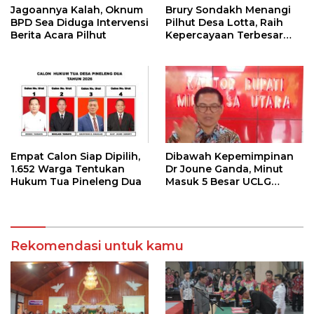
Jagoannya Kalah, Oknum
Brury Sondakh Menangi
BPD Sea Diduga Intervensi
Pilhut Desa Lotta, Raih
Berita Acara Pilhut
Kepercayaan Terbesar
Masyarakat
Empat Calon Siap Dipilih,
Dibawah Kepemimpinan
1.652 Warga Tentukan
Dr Joune Ganda, Minut
Hukum Tua Pineleng Dua
Masuk 5 Besar UCLG
Peace Prize 2026
Rekomendasi untuk kamu