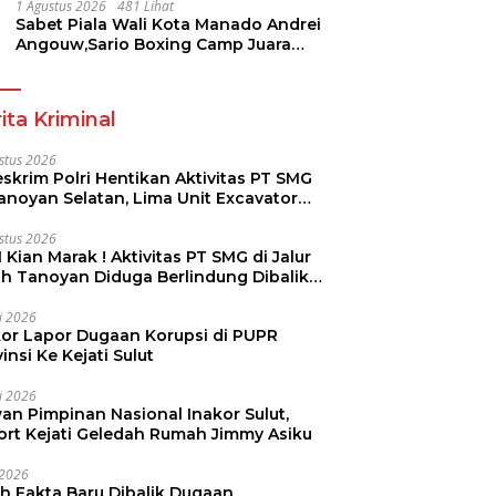
Pramuka
1 Agustus 2026
481 Lihat
Sabet Piala Wali Kota Manado Andrei
Angouw,Sario Boxing Camp Juara
Umum Tinju Perbati 2026
ita Kriminal
stus 2026
skrim Polri Hentikan Aktivitas PT SMG
Tanoyan Selatan, Lima Unit Excavator
ut Diamankan
stus 2026
 Kian Marak ! Aktivitas PT SMG di Jalur
uh Tanoyan Diduga Berlindung Dibalik
KUD Perintis
li 2026
kor Lapor Dugaan Korupsi di PUPR
insi Ke Kejati Sulut
li 2026
an Pimpinan Nasional Inakor Sulut,
ort Kejati Geledah Rumah Jimmy Asiku
i 2026
ah Fakta Baru Dibalik Dugaan