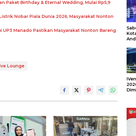
Paket Birthday & Eternal Wedding, Mulai Rp5,9
istrik Nobar Piala Dunia 2026, Masyarakat Nonton
Sabe
PLN UP3 Manado Pastikan Masyarakat Nonton Bareng
Kot
And
Ang
Box
Umu
202
ive Lounge
IVen
202
Dim
Sulu