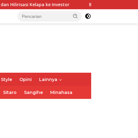
Investor
Bupati Franky Wongkar Tinjau Posko Siaga Ka
 Style
Opini
Lainnya
Sitaro
Sangihe
Minahasa