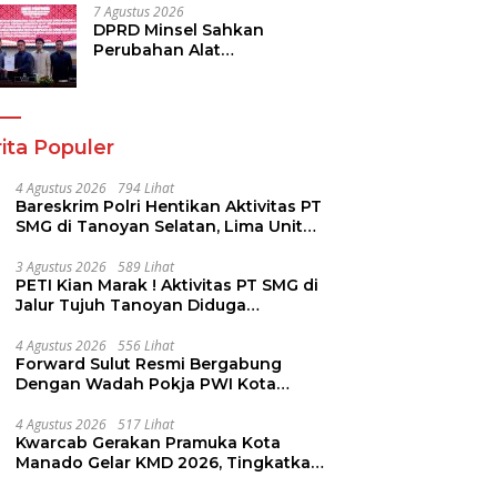
7 Agustus 2026
DPRD Minsel Sahkan
Perubahan Alat
Kelengkapan Dewan dan
Sepakati KUA-PPAS 2027
ita Populer
4 Agustus 2026
794 Lihat
Bareskrim Polri Hentikan Aktivitas PT
SMG di Tanoyan Selatan, Lima Unit
Excavator Turut Diamankan
3 Agustus 2026
589 Lihat
PETI Kian Marak ! Aktivitas PT SMG di
Jalur Tujuh Tanoyan Diduga
Berlindung Dibalik IUP KUD Perintis
4 Agustus 2026
556 Lihat
Forward Sulut Resmi Bergabung
Dengan Wadah Pokja PWI Kota
Manado
4 Agustus 2026
517 Lihat
Kwarcab Gerakan Pramuka Kota
Manado Gelar KMD 2026, Tingkatkan
Kompetensi 36 Calon Pembina