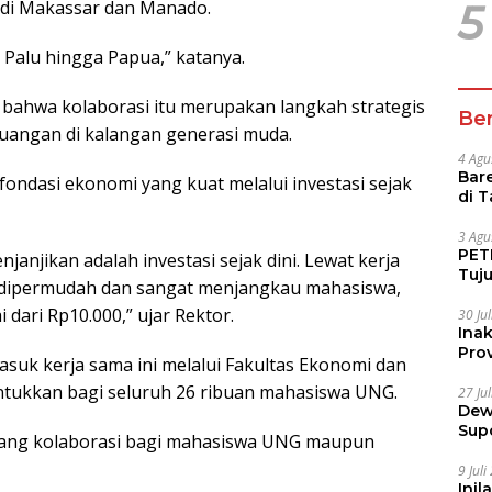
r di Makassar dan Manado.
5
Palu hingga Papua,” katanya.
bahwa kolaborasi itu merupakan langkah strategis
Ber
euangan di kalangan generasi muda.
4 Agu
Bare
fondasi ekonomi yang kuat melalui investasi sejak
di 
Tur
3 Agu
PETI
anjikan adalah investasi sejak dini. Lewat kerja
Tuj
i dipermudah dan sangat menjangkau mahasiswa,
IUP 
ari Rp10.000,” ujar Rektor.
30 Ju
Ina
Prov
uk kerja sama ini melalui Fakultas Ekonomi dan
runtukkan bagi seluruh 26 ribuan mahasiswa UNG.
27 Ju
Dew
Sup
 ruang kolaborasi bagi mahasiswa UNG maupun
9 Jul
Inil