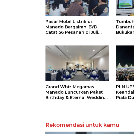
Pasar Mobil Listrik di
Tumbuh
Manado Bergairah, BYD
Dananta
Catat 56 Pesanan di Juli
Bukukan
2026
di Seme
Grand Whiz Megamas
PLN UP3
Manado Luncurkan Paket
Keandal
Birthday & Eternal Wedding,
Piala Du
Mulai Rp5,9 Jutaan
Masyar
Tanpa 
Rekomendasi untuk kamu