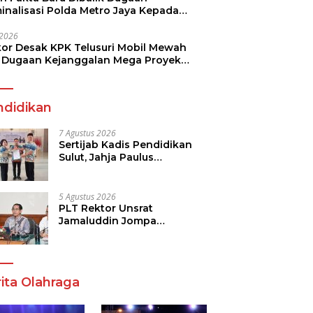
minalisasi Polda Metro Jaya Kepada
see Monicha Elshaday
i 2026
kor Desak KPK Telusuri Mobil Mewah
 Dugaan Kejanggalan Mega Proyek
n di BPJN
ndidikan
7 Agustus 2026
Sertijab Kadis Pendidikan
Sulut, Jahja Paulus
Rondonuwu Siap Lanjutkan
Program Strategis
Pendidikan
5 Agustus 2026
PLT Rektor Unsrat
Jamaluddin Jompa
Tekankan 7 Poin, Pastikan
Layanan Akademik dan
Kampus Kondusif
ita Olahraga