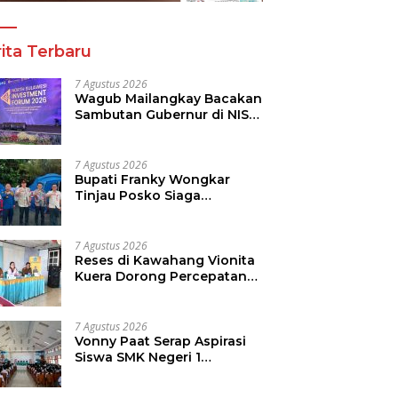
ita Terbaru
7 Agustus 2026
Wagub Mailangkay Bacakan
Sambutan Gubernur di NISF
2026, Sulut Tawarkan
Pasifik Gateway dan
Hilirisasi Kelapa ke Investor
7 Agustus 2026
Bupati Franky Wongkar
Tinjau Posko Siaga
Karhutla, Pastikan
Kesiapsiagaan Hadapi
Musim Kemarau
7 Agustus 2026
Reses di Kawahang Vionita
Kuera Dorong Percepatan
Pembangunan di Nusa
Utara
7 Agustus 2026
Vonny Paat Serap Aspirasi
Siswa SMK Negeri 1
Tondano