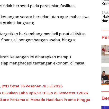
Kri
tidak berhenti pada peresmian fasilitas.
She
6 Jul
 keuangan secara berkelanjutan agar mahasiswa
INa
dan
a praktik langsung.
Jala
targetkan berkembang menjadi pusat aktivitas
Pe
i finansial, pengembangan usaha, hingga
ndustri keuangan ini diharapkan mampu
h siap menghadapi tantangan ekonomi di masa
, BYD Catat 56 Pesanan di Juli 2026
Bukukan Laba Rp6,59 Triliun di Semester 1 2026
Ber
 Store Pertama di Manado Hadirkan Promo Hingga