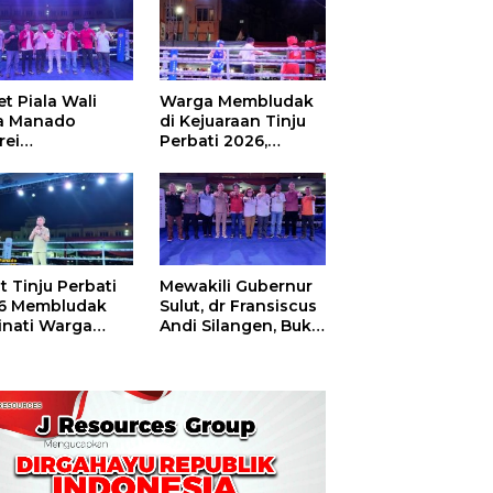
t Piala Wali
Warga Membludak
a Manado
di Kejuaraan Tinju
rei
Perbati 2026,
ouw,Sario
Memperebutkan
ing Camp Juara
Piala Wali Kota
m Tinju Perbati
6
t Tinju Perbati
Mewakili Gubernur
6 Membludak
Sulut, dr Fransiscus
inati Warga
Andi Silangen, Buka
t
Hajatan Tinju
Perbati Sulut,
Memperebutkan
Piala Wali Kota
Manado