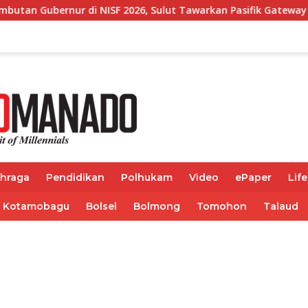
026, Sulut Tawarkan Pasifik Gateway dan Hilirisasi Kelapa ke 
ahraga
Pendidikan
Polhukam
Video
ePaper
Life
Kotamobagu
Bolsel
Bolmong
Tomohon
Talaud