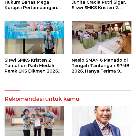
Hukum Bahas Mega
Junita Cracia Putri Sigar,
Korupsi Pertambangan
Siswi SMKS Kristen 2
Bersama Kepala Daerah di
Tomohon Raih Medali
BMR
Perak LKS Dikmen
Nasional 2026
Siswi SMKS Kristen 2
Nasib SMAN 6 Manado di
Tomohon Raih Medali
Tengah Tantangan SPMB
Perak LKS Dikmen 2026
2026, Hanya Terima 9
Cabang Health and Social
Siswa Baru
Care
Rekomendasi untuk kamu