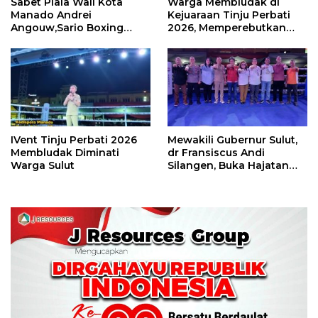
Sabet Piala Wali Kota
Warga Membludak di
Manado Andrei
Kejuaraan Tinju Perbati
Angouw,Sario Boxing
2026, Memperebutkan
Camp Juara Umum Tinju
Piala Wali Kota
Perbati 2026
IVent Tinju Perbati 2026
Mewakili Gubernur Sulut,
Membludak Diminati
dr Fransiscus Andi
Warga Sulut
Silangen, Buka Hajatan
Tinju Perbati Sulut,
Memperebutkan Piala
Wali Kota Manado