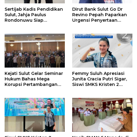
Sertijab Kadis Pendidikan
Dirut Bank Sulut Go Dr
Sulut, Jahja Paulus
Revino Pepah Paparkan
Rondonuwu Siap
Urgensi Penyertaan
Lanjutkan Program
Modal Rp 30 Miliar
Strategis Pendidikan
Kejati Sulut Gelar Seminar
Femmy Suluh Apresiasi
Hukum Bahas Mega
Junita Cracia Putri Sigar,
Korupsi Pertambangan
Siswi SMKS Kristen 2
Bersama Kepala Daerah di
Tomohon Raih Medali
BMR
Perak LKS Dikmen
Nasional 2026