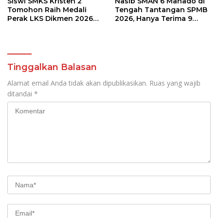
Siswi SMKS Kristen 2
Nasib SMAN 6 Manado di
Tomohon Raih Medali
Tengah Tantangan SPMB
Perak LKS Dikmen 2026
2026, Hanya Terima 9
Cabang Health and Social
Siswa Baru
Care
Tinggalkan Balasan
Alamat email Anda tidak akan dipublikasikan.
Ruas yang wajib
ditandai
*