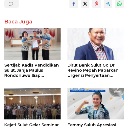
Baca Juga
Sertijab Kadis Pendidikan
Dirut Bank Sulut Go Dr
Sulut, Jahja Paulus
Revino Pepah Paparkan
Rondonuwu Siap
Urgensi Penyertaan
Lanjutkan Program
Modal Rp 30 Miliar
Strategis Pendidikan
Kejati Sulut Gelar Seminar
Femmy Suluh Apresiasi