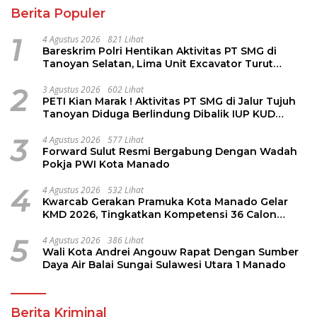
Berita Populer
1
4 Agustus 2026
821 Lihat
Bareskrim Polri Hentikan Aktivitas PT SMG di
Tanoyan Selatan, Lima Unit Excavator Turut
Diamankan
2
3 Agustus 2026
602 Lihat
PETI Kian Marak ! Aktivitas PT SMG di Jalur Tujuh
Tanoyan Diduga Berlindung Dibalik IUP KUD
Perintis
3
4 Agustus 2026
577 Lihat
Forward Sulut Resmi Bergabung Dengan Wadah
Pokja PWI Kota Manado
4
4 Agustus 2026
532 Lihat
Kwarcab Gerakan Pramuka Kota Manado Gelar
KMD 2026, Tingkatkan Kompetensi 36 Calon
Pembina Pramuka
5
4 Agustus 2026
386 Lihat
Wali Kota Andrei Angouw Rapat Dengan Sumber
Daya Air Balai Sungai Sulawesi Utara 1 Manado
Berita Kriminal