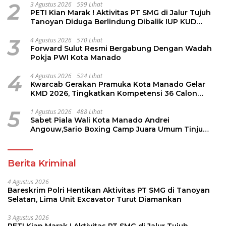
2
3 Agustus 2026
599 Lihat
PETI Kian Marak ! Aktivitas PT SMG di Jalur Tujuh
Tanoyan Diduga Berlindung Dibalik IUP KUD
Perintis
3
4 Agustus 2026
570 Lihat
Forward Sulut Resmi Bergabung Dengan Wadah
Pokja PWI Kota Manado
4
4 Agustus 2026
524 Lihat
Kwarcab Gerakan Pramuka Kota Manado Gelar
KMD 2026, Tingkatkan Kompetensi 36 Calon
Pembina Pramuka
5
1 Agustus 2026
488 Lihat
Sabet Piala Wali Kota Manado Andrei
Angouw,Sario Boxing Camp Juara Umum Tinju
Perbati 2026
Berita Kriminal
4 Agustus 2026
Bareskrim Polri Hentikan Aktivitas PT SMG di Tanoyan
Selatan, Lima Unit Excavator Turut Diamankan
3 Agustus 2026
PETI Kian Marak ! Aktivitas PT SMG di Jalur Tujuh