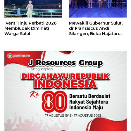
IVent Tinju Perbati 2026
Mewakili Gubernur Sulut,
Membludak Diminati
dr Fransiscus Andi
Warga Sulut
Silangen, Buka Hajatan
Tinju Perbati Sulut,
Memperebutkan Piala
Wali Kota Manado