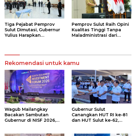
Tiga Pejabat Pemprov
Pemprov Sulut Raih Opini
Sulut Dimutasi, Gubernur
Kualitas Tinggi Tanpa
Yulius Harapkan
Maladministrasi dari
Kolaborasi Solid Antar
Ombudsman RI
SKPD
Rekomendasi untuk kamu
Wagub Mailangkay
Gubernur Sulut
Bacakan Sambutan
Canangkan HUT RI ke-81
Gubernur di NISF 2026,
dan HUT Sulut ke-62,
Sulut Tawarkan Pasifik
Luncurkan Keringanan
Gateway dan Hilirisasi
Merdeka, Bebas Pajak