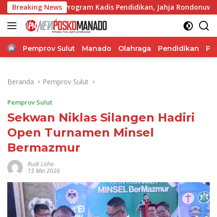
Langsung
nuh Program Kadis Pendidikan, Jahja Rondonuwu
Breaking News
Jelan
ke
konten
Home
Pemprov Sulut
Manado
Olahraga
Pendidikan
Po
Beranda
Pemprov Sulut
Pemprov Sulut
Sekwan Niklas Silangen Hadiri
Open Turnamen Minsel
Bermazmur
Rudi Loho
15 Mei 2026