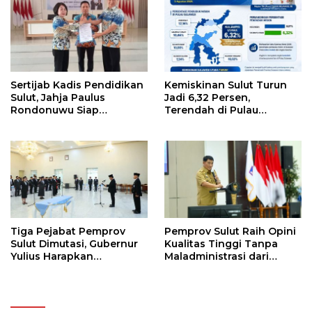
Kelapa ke Investor
Kendaraan
Sertijab Kadis Pendidikan
Kemiskinan Sulut Turun
Sulut, Jahja Paulus
Jadi 6,32 Persen,
Rondonuwu Siap
Terendah di Pulau
Lanjutkan Program
Sulawesi
Strategis Pendidikan
Tiga Pejabat Pemprov
Pemprov Sulut Raih Opini
Sulut Dimutasi, Gubernur
Kualitas Tinggi Tanpa
Yulius Harapkan
Maladministrasi dari
Kolaborasi Solid Antar
Ombudsman RI
SKPD