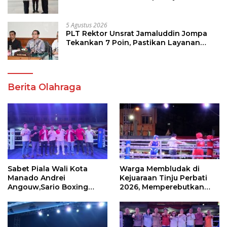
Program Strategis Pendidikan
5 Agustus 2026
PLT Rektor Unsrat Jamaluddin Jompa
Tekankan 7 Poin, Pastikan Layanan
Akademik dan Kampus Kondusif
Berita Olahraga
Sabet Piala Wali Kota
Warga Membludak di
Manado Andrei
Kejuaraan Tinju Perbati
Angouw,Sario Boxing
2026, Memperebutkan
Camp Juara Umum Tinju
Piala Wali Kota
Perbati 2026