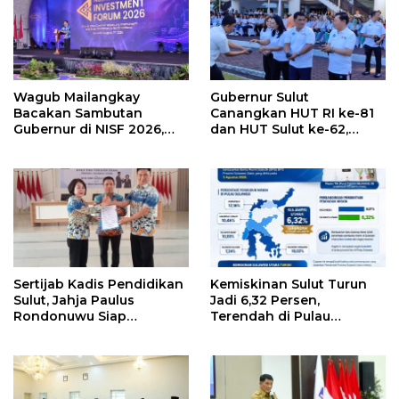
Wagub Mailangkay
Gubernur Sulut
Bacakan Sambutan
Canangkan HUT RI ke-81
Gubernur di NISF 2026,
dan HUT Sulut ke-62,
Sulut Tawarkan Pasifik
Luncurkan Keringanan
Gateway dan Hilirisasi
Merdeka, Bebas Pajak
Kelapa ke Investor
Kendaraan
Sertijab Kadis Pendidikan
Kemiskinan Sulut Turun
Sulut, Jahja Paulus
Jadi 6,32 Persen,
Rondonuwu Siap
Terendah di Pulau
Lanjutkan Program
Sulawesi
Strategis Pendidikan