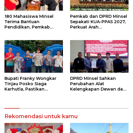
180 Mahasiswa Minsel
Pemkab dan DPRD Minsel
Terima Bantuan
Sepakati KUA-PPAS 2027,
Pendidikan, Pemkab
Perkuat Arah
Siapkan Anggaran Rp400
Pembangunan Daerah
Juta
Bupati Franky Wongkar
DPRD Minsel Sahkan
Tinjau Posko Siaga
Perubahan Alat
Karhutla, Pastikan
Kelengkapan Dewan dan
Kesiapsiagaan Hadapi
Sepakati KUA-PPAS 2027
Musim Kemarau
Rekomendasi untuk kamu