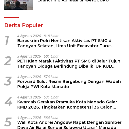
Berita Populer
1
4 Agustus 2026
818 Lihat
Bareskrim Polri Hentikan Aktivitas PT SMG di
Tanoyan Selatan, Lima Unit Excavator Turut
Diamankan
2
3 Agustus 2026
601 Lihat
PETI Kian Marak ! Aktivitas PT SMG di Jalur Tujuh
Tanoyan Diduga Berlindung Dibalik IUP KUD
Perintis
3
4 Agustus 2026
576 Lihat
Forward Sulut Resmi Bergabung Dengan Wadah
Pokja PWI Kota Manado
4
4 Agustus 2026
531 Lihat
Kwarcab Gerakan Pramuka Kota Manado Gelar
KMD 2026, Tingkatkan Kompetensi 36 Calon
Pembina Pramuka
5
4 Agustus 2026
386 Lihat
Wali Kota Andrei Angouw Rapat Dengan Sumber
Daya Air Balai Sungai Sulawesi Utara 1 Manado