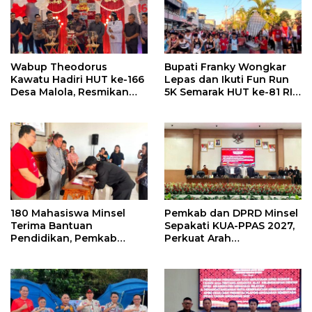
Wabup Theodorus
Bupati Franky Wongkar
Kawatu Hadiri HUT ke-166
Lepas dan Ikuti Fun Run
Desa Malola, Resmikan
5K Semarak HUT ke-81 RI
Gedung ILP Posyandu
di Minsel
180 Mahasiswa Minsel
Pemkab dan DPRD Minsel
Terima Bantuan
Sepakati KUA-PPAS 2027,
Pendidikan, Pemkab
Perkuat Arah
Siapkan Anggaran Rp400
Pembangunan Daerah
Juta