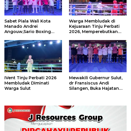
Sabet Piala Wali Kota
Warga Membludak di
Manado Andrei
Kejuaraan Tinju Perbati
Angouw,Sario Boxing
2026, Memperebutkan
Camp Juara Umum Tinju
Piala Wali Kota
Perbati 2026
IVent Tinju Perbati 2026
Mewakili Gubernur Sulut,
Membludak Diminati
dr Fransiscus Andi
Warga Sulut
Silangen, Buka Hajatan
Tinju Perbati Sulut,
Memperebutkan Piala
Wali Kota Manado