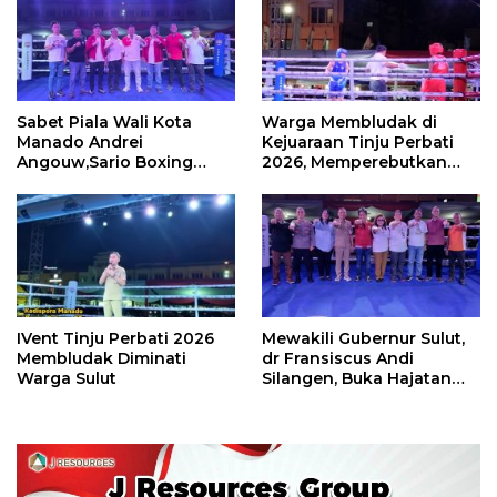
Sabet Piala Wali Kota
Warga Membludak di
Manado Andrei
Kejuaraan Tinju Perbati
Angouw,Sario Boxing
2026, Memperebutkan
Camp Juara Umum Tinju
Piala Wali Kota
Perbati 2026
IVent Tinju Perbati 2026
Mewakili Gubernur Sulut,
Membludak Diminati
dr Fransiscus Andi
Warga Sulut
Silangen, Buka Hajatan
Tinju Perbati Sulut,
Memperebutkan Piala
Wali Kota Manado