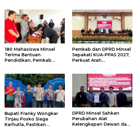
Gedung ILP Posyandu
di Minsel
180 Mahasiswa Minsel
Pemkab dan DPRD Minsel
Terima Bantuan
Sepakati KUA-PPAS 2027,
Pendidikan, Pemkab
Perkuat Arah
Siapkan Anggaran Rp400
Pembangunan Daerah
Juta
DPRD Minsel Sahkan
Bupati Franky Wongkar
Perubahan Alat
Tinjau Posko Siaga
Kelengkapan Dewan dan
Karhutla, Pastikan
Sepakati KUA-PPAS 2027
Kesiapsiagaan Hadapi
Musim Kemarau