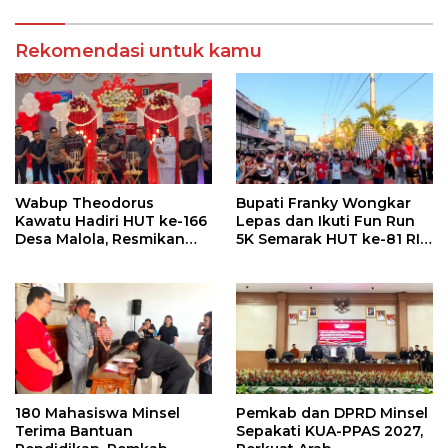
Rekomendasi untuk kamu
Wabup Theodorus
Bupati Franky Wongkar
Kawatu Hadiri HUT ke-166
Lepas dan Ikuti Fun Run
Desa Malola, Resmikan
5K Semarak HUT ke-81 RI
Gedung ILP Posyandu
di Minsel
180 Mahasiswa Minsel
Pemkab dan DPRD Minsel
Terima Bantuan
Sepakati KUA-PPAS 2027,