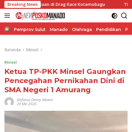
Langsung
lakaan di Drag Race Kotamobagu
Breaking News
TIFF 2026 Hadirkan P
ke
konten
Home
Pemprov Sulut
Manado
Olahraga
Pendidikan
Po
Beranda
Minsel
Minsel
Ketua TP-PKK Minsel Gaungkan
Pencegahan Pernikahan Dini di
SMA Negeri 1 Amurang
Stefanus Denny Wowor
20 Mei 2026