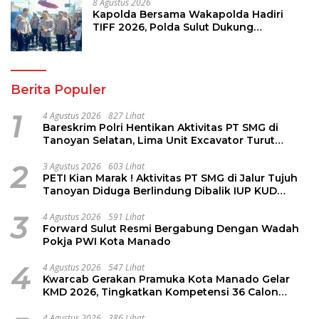
8 Agustus 2026
Kapolda Bersama Wakapolda Hadiri
TIFF 2026, Polda Sulut Dukung
Pariwisata dan Jamin Keamanan
Berita Populer
1
4 Agustus 2026
827 Lihat
Bareskrim Polri Hentikan Aktivitas PT SMG di
Tanoyan Selatan, Lima Unit Excavator Turut
Diamankan
2
3 Agustus 2026
603 Lihat
PETI Kian Marak ! Aktivitas PT SMG di Jalur Tujuh
Tanoyan Diduga Berlindung Dibalik IUP KUD
Perintis
3
4 Agustus 2026
591 Lihat
Forward Sulut Resmi Bergabung Dengan Wadah
Pokja PWI Kota Manado
4
4 Agustus 2026
547 Lihat
Kwarcab Gerakan Pramuka Kota Manado Gelar
KMD 2026, Tingkatkan Kompetensi 36 Calon
Pembina Pramuka
4 Agustus 2026
386 Lihat