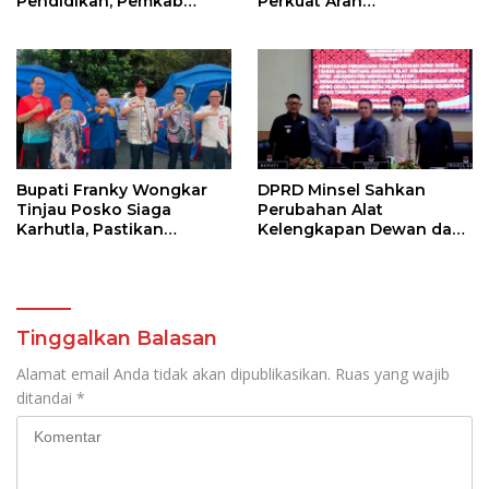
Pendidikan, Pemkab
Perkuat Arah
Siapkan Anggaran Rp400
Pembangunan Daerah
Juta
Bupati Franky Wongkar
DPRD Minsel Sahkan
Tinjau Posko Siaga
Perubahan Alat
Karhutla, Pastikan
Kelengkapan Dewan dan
Kesiapsiagaan Hadapi
Sepakati KUA-PPAS 2027
Musim Kemarau
Tinggalkan Balasan
Alamat email Anda tidak akan dipublikasikan.
Ruas yang wajib
ditandai
*