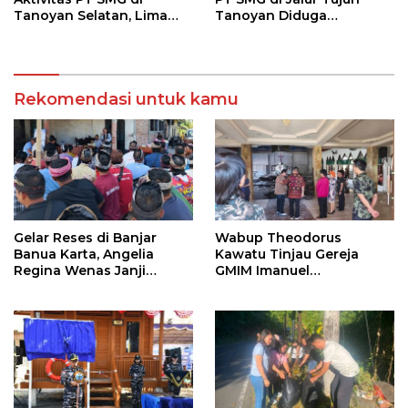
Tanoyan Selatan, Lima
Tanoyan Diduga
Unit Excavator Turut
Berlindung Dibalik IUP
Diamankan
KUD Perintis
Rekomendasi untuk kamu
Gelar Reses di Banjar
Wabup Theodorus
Banua Karta, Angelia
Kawatu Tinjau Gereja
Regina Wenas Janji
GMIM Imanuel
Perjuangkan Semua
Kawangkoan Bawah
Aspirasi
Pasca Kebakaran,
Sampaikan Dukungan
bagi Jemaat