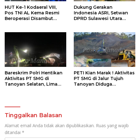
HUT Ke-1 Kodaeral VIII,
Dukung Gerakan
Pos TNI AL Kema Resmi
Indonesia ASRI, Setwan
Beroperasi Disambut
DPRD Sulawesi Utara
Antusias Warga
Bersihkan Ruas Jalan
Tomohon
Bareskrim Polri Hentikan
PETI Kian Marak ! Aktivitas
Aktivitas PT SMG di
PT SMG di Jalur Tujuh
Tanoyan Selatan, Lima
Tanoyan Diduga
Unit Excavator Turut
Berlindung Dibalik IUP
Diamankan
KUD Perintis
Tinggalkan Balasan
Alamat email Anda tidak akan dipublikasikan.
Ruas yang wajib
ditandai
*