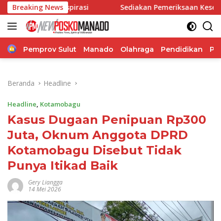
Langsung
spirasi
Breaking News
Sediakan Pemeriksaan Kesehatan, Reses Dhea 
ke
konten
Home
Pemprov Sulut
Manado
Olahraga
Pendidikan
Po
Beranda
Headline
Headline
,
Kotamobagu
Kasus Dugaan Penipuan Rp300
Juta, Oknum Anggota DPRD
Kotamobagu Disebut Tidak
Punya Itikad Baik
Gery Liangga
14 Mei 2026