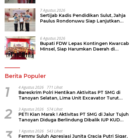
7 Agustus 2026
Sertijab Kadis Pendidikan Sulut, Jahja
Paulus Rondonuwu Siap Lanjutkan
Program Strategis Pendidikan
6 Agustus 2026
Bupati FDW Lepas Kontingen Kwarcab
Minsel, Siap Harumkan Daerah di
Jambore Nasional XII
Berita Populer
1
4 Agustus 2026
771 Lihat
Bareskrim Polri Hentikan Aktivitas PT SMG di
Tanoyan Selatan, Lima Unit Excavator Turut
Diamankan
2
3 Agustus 2026
574 Lihat
PETI Kian Marak ! Aktivitas PT SMG di Jalur Tujuh
Tanoyan Diduga Berlindung Dibalik IUP KUD
Perintis
3
1 Agustus 2026
543 Lihat
Femmy Suluh Apresiasi Junita Cracia Putri Sigar,