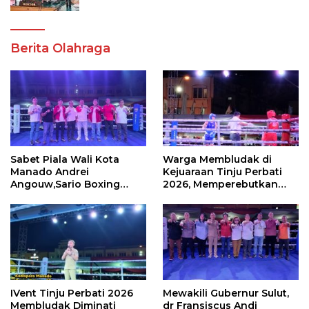
Berita Olahraga
Sabet Piala Wali Kota
Warga Membludak di
Manado Andrei
Kejuaraan Tinju Perbati
Angouw,Sario Boxing
2026, Memperebutkan
Camp Juara Umum Tinju
Piala Wali Kota
Perbati 2026
IVent Tinju Perbati 2026
Mewakili Gubernur Sulut,
Membludak Diminati
dr Fransiscus Andi