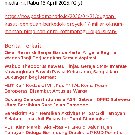
media ini, Rabu 13 April 2025. (Gry)
https://newposkomanado.id/2026/04/21/dugaan-
kasus-penipuan-berkedok-proyek-17-miliar-oknum-
mantan-pimpinan-dprd-kotamobagu-dipolisikan/
Berita Terkait
Gelar Reses di Banjar Banua Karta, Angelia Regina
Wenas Janji Perjuangkan Semua Aspirasi
Wabup Theodorus Kawatu Tinjau Gereja GMIM Imanuel
Kawangkoan Bawah Pasca Kebakaran, Sampaikan
Dukungan bagi Jemaat
HUT Ke-1 Kodaeral VIII, Pos TNI AL Kema Resmi
Beroperasi Disambut Antusias Warga
Dukung Gerakan Indonesia ASRI, Setwan DPRD Sulawesi
Utara Bersihkan Ruas Jalan Tomohon
Bareskrim Polri Hentikan Aktivitas PT SMG di Tanoyan
Selatan, Lima Unit Excavator Turut Diamankan
PETI Kian Marak ! Aktivitas PT SMG di Jalur Tujuh
Tanoyan Diduga Berlindung Dibalik IUP KUD Perintis