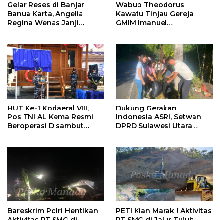
Gelar Reses di Banjar
Wabup Theodorus
Banua Karta, Angelia
Kawatu Tinjau Gereja
Regina Wenas Janji
GMIM Imanuel
Perjuangkan Semua
Kawangkoan Bawah
Aspirasi
Pasca Kebakaran,
Sampaikan Dukungan
bagi Jemaat
HUT Ke-1 Kodaeral VIII,
Dukung Gerakan
Pos TNI AL Kema Resmi
Indonesia ASRI, Setwan
Beroperasi Disambut
DPRD Sulawesi Utara
Antusias Warga
Bersihkan Ruas Jalan
Tomohon
Bareskrim Polri Hentikan
PETI Kian Marak ! Aktivitas
Aktivitas PT SMG di
PT SMG di Jalur Tujuh