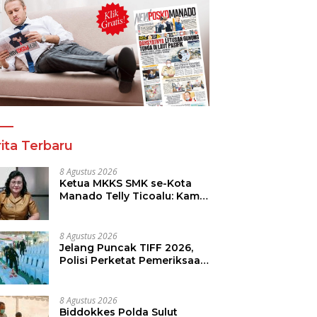
ita Terbaru
8 Agustus 2026
Ketua MKKS SMK se-Kota
Manado Telly Ticoalu: Kami
Dukung Penuh Program
Kadis Pendidikan, Jahja
Rondonuwu
8 Agustus 2026
Jelang Puncak TIFF 2026,
Polisi Perketat Pemeriksaan
Pengunjung di Area Utama
8 Agustus 2026
Biddokkes Polda Sulut