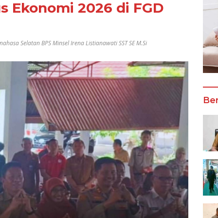
us Ekonomi 2026 di FGD
nahasa Selatan BPS Minsel Irena Listianawati SST SE M.Si
Ber