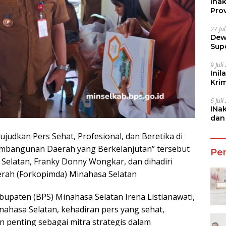
Ina
Prov
27 Ju
Dew
Sup
9 Jul
Inil
Kri
She
6 Jul
INa
dan
Jala
udkan Pers Sehat, Profesional, dan Beretika di
mbangunan Daerah yang Berkelanjutan” tersebut
Pe
Selatan, Franky Donny Wongkar, dan dihadiri
erah (Forkopimda) Minahasa Selatan
bupaten (BPS) Minahasa Selatan Irena Listianawati,
nahasa Selatan, kehadiran pers yang sehat,
an penting sebagai mitra strategis dalam