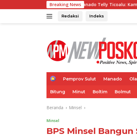
Langsung
se-Kota Manado Telly Ticoalu: Kami Dukung Penuh Program Ka
Breaking News
ke
konten
Redaksi
Indeks
H
Pemprov Sulut
Manado
Ol
o
m
Bitung
Minut
Boltim
Bolmut
e
Beranda
Minsel
Minsel
BPS Minsel Bangun 