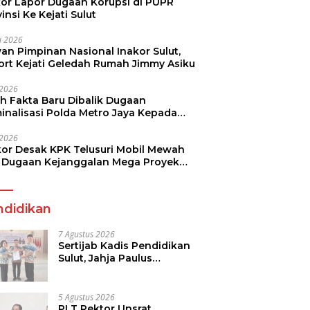
kor Lapor Dugaan Korupsi di PUPR
insi Ke Kejati Sulut
li 2026
an Pimpinan Nasional Inakor Sulut,
ort Kejati Geledah Rumah Jimmy Asiku
i 2026
ah Fakta Baru Dibalik Dugaan
minalisasi Polda Metro Jaya Kepada
see Monicha Elshaday
i 2026
kor Desak KPK Telusuri Mobil Mewah
 Dugaan Kejanggalan Mega Proyek
n di BPJN
ndidikan
7 Agustus 2026
Sertijab Kadis Pendidikan
Sulut, Jahja Paulus
Rondonuwu Siap Lanjutkan
Program Strategis
Pendidikan
5 Agustus 2026
PLT Rektor Unsrat