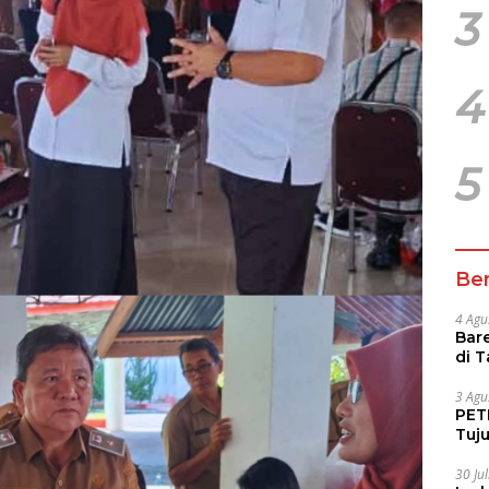
3
4
5
Ber
4 Agu
Bare
di 
Tur
3 Agu
PETI
Tuj
IUP 
30 Ju