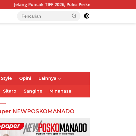
026, Polisi Perketat Pemeriksaan Pengunjung di Area Utama
 Style
Opini
Lainnya
Sitaro
Sangihe
Minahasa
aper NEWPOSKOMANADO