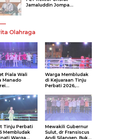
Jamaluddin Jompa
Tekankan 7 Poin, Pastikan
Layanan Akademik dan
Kampus Kondusif
ita Olahraga
t Piala Wali
Warga Membludak
a Manado
di Kejuaraan Tinju
rei
Perbati 2026,
ouw,Sario
Memperebutkan
ing Camp Juara
Piala Wali Kota
m Tinju Perbati
6
t Tinju Perbati
Mewakili Gubernur
6 Membludak
Sulut, dr Fransiscus
inati Warga
Andi Silangen, Buka