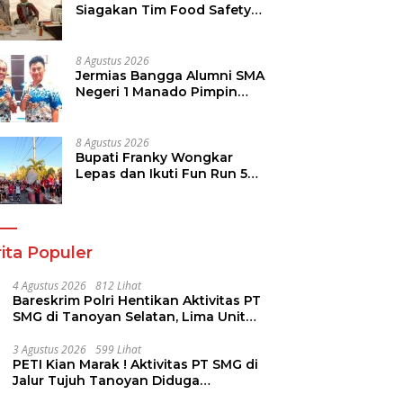
Siagakan Tim Food Safety
di TIFF 2026
8 Agustus 2026
Jermias Bangga Alumni SMA
Negeri 1 Manado Pimpin
Dinas Pendidikan Sulut
8 Agustus 2026
Bupati Franky Wongkar
Lepas dan Ikuti Fun Run 5K
Semarak HUT ke-81 RI di
Minsel
ita Populer
4 Agustus 2026
812 Lihat
Bareskrim Polri Hentikan Aktivitas PT
SMG di Tanoyan Selatan, Lima Unit
Excavator Turut Diamankan
3 Agustus 2026
599 Lihat
PETI Kian Marak ! Aktivitas PT SMG di
Jalur Tujuh Tanoyan Diduga
Berlindung Dibalik IUP KUD Perintis