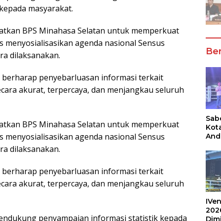
kepada masyarakat.
atkan BPS Minahasa Selatan untuk memperkuat
us menyosialisasikan agenda nasional Sensus
Ber
ra dilaksanakan.
 berharap penyebarluasan informasi terkait
cara akurat, terpercaya, dan menjangkau seluruh
Sabe
atkan BPS Minahasa Selatan untuk memperkuat
Kot
us menyosialisasikan agenda nasional Sensus
And
Ang
ra dilaksanakan.
Box
Umu
 berharap penyebarluasan informasi terkait
202
cara akurat, terpercaya, dan menjangkau seluruh
IVen
202
mendukung penyampaian informasi statistik kepada
Dim