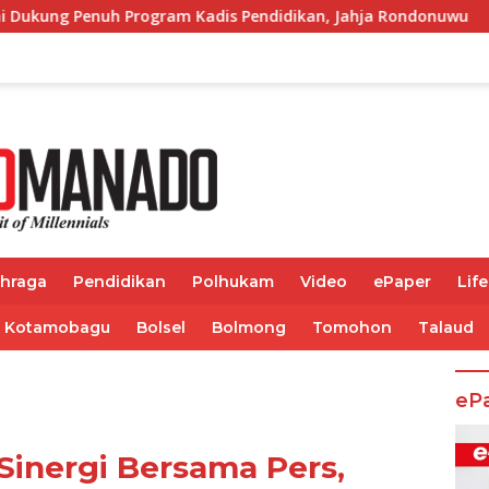
dis Pendidikan, Jahja Rondonuwu
Jelang Puncak TIFF 2
ahraga
Pendidikan
Polhukam
Video
ePaper
Life
Kotamobagu
Bolsel
Bolmong
Tomohon
Talaud
eP
Sinergi Bersama Pers,