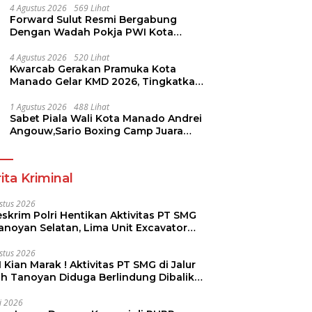
4 Agustus 2026
569 Lihat
Forward Sulut Resmi Bergabung
Dengan Wadah Pokja PWI Kota
Manado
4 Agustus 2026
520 Lihat
Kwarcab Gerakan Pramuka Kota
Manado Gelar KMD 2026, Tingkatkan
Kompetensi 36 Calon Pembina
Pramuka
1 Agustus 2026
488 Lihat
Sabet Piala Wali Kota Manado Andrei
Angouw,Sario Boxing Camp Juara
Umum Tinju Perbati 2026
ita Kriminal
stus 2026
skrim Polri Hentikan Aktivitas PT SMG
Tanoyan Selatan, Lima Unit Excavator
ut Diamankan
stus 2026
 Kian Marak ! Aktivitas PT SMG di Jalur
uh Tanoyan Diduga Berlindung Dibalik
KUD Perintis
li 2026