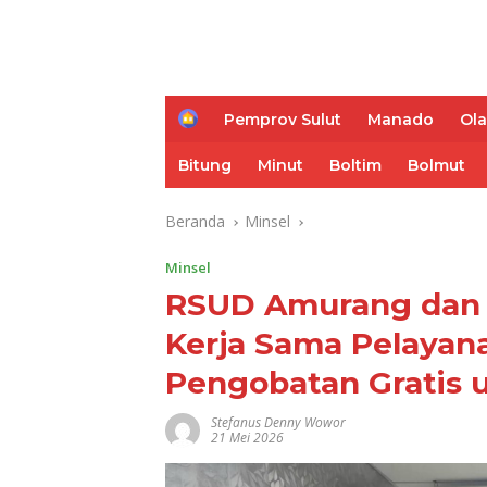
H
Pemprov Sulut
Manado
Ol
o
m
Bitung
Minut
Boltim
Bolmut
e
Beranda
Minsel
Minsel
RSUD Amurang dan
Kerja Sama Pelayana
Pengobatan Gratis 
Stefanus Denny Wowor
21 Mei 2026