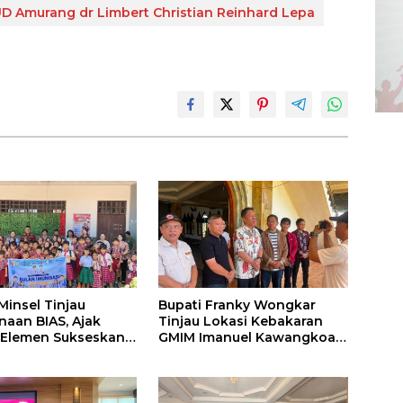
UD Amurang dr Limbert Christian Reinhard Lepa
insel Tinjau
Bupati Franky Wongkar
naan BIAS, Ajak
Tinjau Lokasi Kebakaran
 Elemen Sukseskan
GMIM Imanuel Kawangkoan
si Anak Sekolah
Bawah, Tegaskan
Komitmen Dukung
Pemulihan