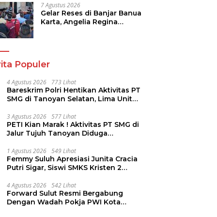
Hilirisasi/BKPM
7 Agustus 2026
Gelar Reses di Banjar Banua
Karta, Angelia Regina
Wenas Janji Perjuangkan
Semua Aspirasi
ita Populer
4 Agustus 2026
773 Lihat
Bareskrim Polri Hentikan Aktivitas PT
SMG di Tanoyan Selatan, Lima Unit
Excavator Turut Diamankan
3 Agustus 2026
577 Lihat
PETI Kian Marak ! Aktivitas PT SMG di
Jalur Tujuh Tanoyan Diduga
Berlindung Dibalik IUP KUD Perintis
1 Agustus 2026
549 Lihat
Femmy Suluh Apresiasi Junita Cracia
Putri Sigar, Siswi SMKS Kristen 2
Tomohon Raih Medali Perak LKS
Dikmen Nasional 2026
4 Agustus 2026
542 Lihat
Forward Sulut Resmi Bergabung
Dengan Wadah Pokja PWI Kota
Manado