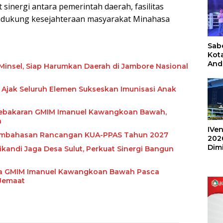
sinergi antara pemerintah daerah, fasilitas
ndukung kesejahteraan masyarakat Minahasa
Sabe
Kot
And
insel, Siap Harumkan Daerah di Jambore Nasional
Ang
Box
 Ajak Seluruh Elemen Sukseskan Imunisasi Anak
Umu
202
 Kebakaran GMIM Imanuel Kawangkoan Bawah,
n
IVen
 Pembahasan Rancangan KUA-PPAS Tahun 2027
202
Dim
kandi Jaga Desa Sulut, Perkuat Sinergi Bangun
Sulu
ja GMIM Imanuel Kawangkoan Bawah Pasca
Jemaat