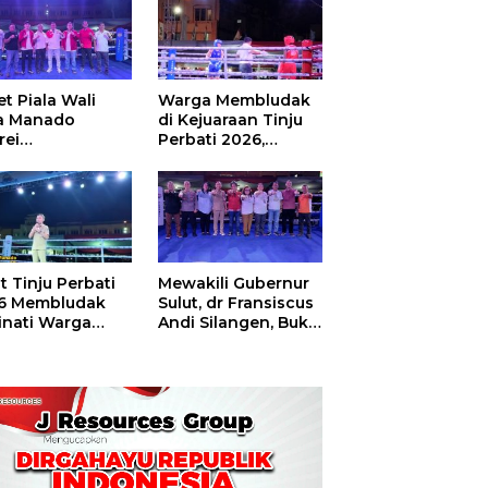
t Piala Wali
Warga Membludak
a Manado
di Kejuaraan Tinju
rei
Perbati 2026,
ouw,Sario
Memperebutkan
ing Camp Juara
Piala Wali Kota
m Tinju Perbati
6
t Tinju Perbati
Mewakili Gubernur
6 Membludak
Sulut, dr Fransiscus
inati Warga
Andi Silangen, Buka
t
Hajatan Tinju
Perbati Sulut,
Memperebutkan
Piala Wali Kota
Manado