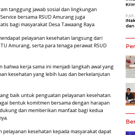
Kri
gram tanggung jawab sosial dan lingkungan
She
6 Jul
 Service bersama RSUD Amurang juga
INa
atis bagi masyarakat Desa Tawaang Raya.
dan
Jala
mendapat pelayanan kesehatan langsung dari
PLTU Amurang, serta para tenaga perawat RSUD
Pe
bahwa kerja sama ini menjadi langkah awal yang
n kesehatan yang lebih luas dan berkelanjutan
ang baik untuk penguatan pelayanan kesehatan.
ebagai bentuk komitmen bersama dengan harapan
ndukung dan memberikan manfaat bagi kedua
nya.
Ber
kan pelayanan kesehatan kepada masyarakat dapat