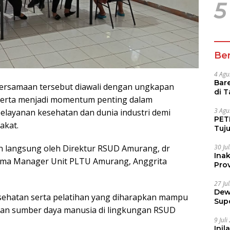
5
Ber
4 Agu
Bare
ersamaan tersebut diawali dengan ungkapan
di 
serta menjadi momentum penting dalam
Tur
3 Agu
elayanan kesehatan dan dunia industri demi
PETI
akat.
Tuj
IUP 
30 Ju
n langsung oleh Direktur RSUD Amurang, dr
Ina
sama Manager Unit PLTU Amurang, Anggrita
Prov
27 Ju
Dew
sehatan serta pelatihan yang diharapkan mampu
Sup
dan sumber daya manusia di lingkungan RSUD
9 Jul
Inil