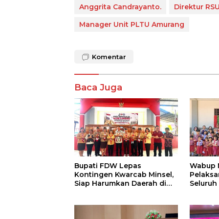
Anggrita Candrayanto.
Direktur RS
Manager Unit PLTU Amurang
Komentar
Baca Juga
Bupati FDW Lepas
Wabup M
Kontingen Kwarcab Minsel,
Pelaksa
Siap Harumkan Daerah di
Seluruh
Jambore Nasional XII
Imunisa