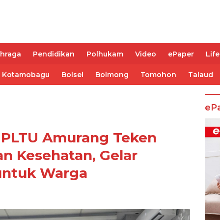
ahraga
Pendidikan
Polhukam
Video
ePaper
Life
Kotamobagu
Bolsel
Bolmong
Tomohon
Talaud
eP
 PLTU Amurang Teken
n Kesehatan, Gelar
untuk Warga