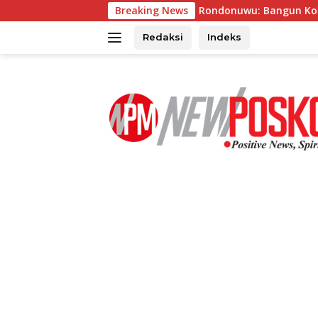
Langsung
ikda Sulut Jahja Rondonuwu: Bangun Kolaborasi Dengan Semua 
Breaking News
ke
konten
Redaksi
Indeks