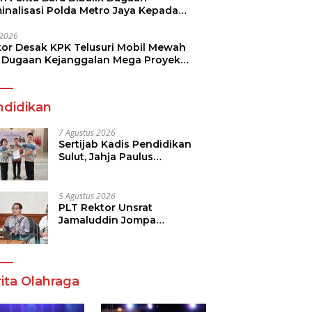
minalisasi Polda Metro Jaya Kepada
see Monicha Elshaday
i 2026
kor Desak KPK Telusuri Mobil Mewah
 Dugaan Kejanggalan Mega Proyek
n di BPJN
ndidikan
7 Agustus 2026
Sertijab Kadis Pendidikan
Sulut, Jahja Paulus
Rondonuwu Siap Lanjutkan
Program Strategis
Pendidikan
5 Agustus 2026
PLT Rektor Unsrat
Jamaluddin Jompa
Tekankan 7 Poin, Pastikan
Layanan Akademik dan
Kampus Kondusif
ita Olahraga