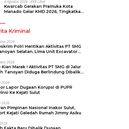
4 Agustus 2026
498 Lihat
Kwarcab Gerakan Pramuka Kota
Manado Gelar KMD 2026, Tingkatkan
Kompetensi 36 Calon Pembina
Pramuka
ita Kriminal
stus 2026
skrim Polri Hentikan Aktivitas PT SMG
Tanoyan Selatan, Lima Unit Excavator
ut Diamankan
stus 2026
 Kian Marak ! Aktivitas PT SMG di Jalur
uh Tanoyan Diduga Berlindung Dibalik
KUD Perintis
li 2026
kor Lapor Dugaan Korupsi di PUPR
insi Ke Kejati Sulut
li 2026
an Pimpinan Nasional Inakor Sulut,
ort Kejati Geledah Rumah Jimmy Asiku
i 2026
ah Fakta Baru Dibalik Dugaan