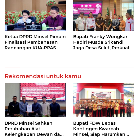
Ketua DPRD Minsel Pimpin
Bupati Franky Wongkar
Finalisasi Pembahasan
Hadiri Musda Srikandi
Rancangan KUA-PPAS
Jaga Desa Sulut, Perkuat
Tahun 2027
Sinergi Bangun Desa
Rekomendasi untuk kamu
DPRD Minsel Sahkan
Bupati FDW Lepas
Perubahan Alat
Kontingen Kwarcab
Kelengkapan Dewan dan
Minsel, Siap Harumkan