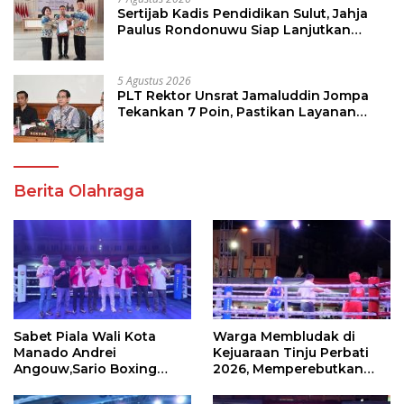
Sertijab Kadis Pendidikan Sulut, Jahja
Paulus Rondonuwu Siap Lanjutkan
Program Strategis Pendidikan
5 Agustus 2026
PLT Rektor Unsrat Jamaluddin Jompa
Tekankan 7 Poin, Pastikan Layanan
Akademik dan Kampus Kondusif
Berita Olahraga
Sabet Piala Wali Kota
Warga Membludak di
Manado Andrei
Kejuaraan Tinju Perbati
Angouw,Sario Boxing
2026, Memperebutkan
Camp Juara Umum Tinju
Piala Wali Kota
Perbati 2026