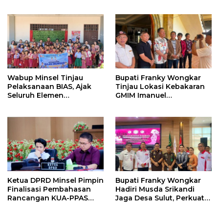
Sepakati KUA-PPAS 2027
Daerah di Jambore
Nasional XII
Wabup Minsel Tinjau
Bupati Franky Wongkar
Pelaksanaan BIAS, Ajak
Tinjau Lokasi Kebakaran
Seluruh Elemen
GMIM Imanuel
Sukseskan Imunisasi Anak
Kawangkoan Bawah,
Sekolah
Tegaskan Komitmen
Dukung Pemulihan
Ketua DPRD Minsel Pimpin
Bupati Franky Wongkar
Finalisasi Pembahasan
Hadiri Musda Srikandi
Rancangan KUA-PPAS
Jaga Desa Sulut, Perkuat
Tahun 2027
Sinergi Bangun Desa