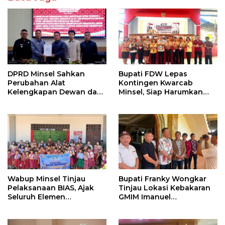
DPRD Minsel Sahkan
Bupati FDW Lepas
Perubahan Alat
Kontingen Kwarcab
Kelengkapan Dewan dan
Minsel, Siap Harumkan
Sepakati KUA-PPAS 2027
Daerah di Jambore
Nasional XII
Wabup Minsel Tinjau
Bupati Franky Wongkar
Pelaksanaan BIAS, Ajak
Tinjau Lokasi Kebakaran
Seluruh Elemen
GMIM Imanuel
Sukseskan Imunisasi Anak
Kawangkoan Bawah,
Sekolah
Tegaskan Komitmen
Dukung Pemulihan