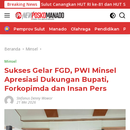
Langsung
ur Sulut Canangkan HUT RI ke-81 dan HUT Sulut ke-62, Luncur
Breaking News
ke
konten
Home
Pemprov Sulut
Manado
Olahraga
Pendidikan
Po
Beranda
Minsel
Minsel
Sukses Gelar FGD, PWI Minsel
Apresiasi Dukungan Bupati,
Forkopimda dan Insan Pers
Stefanus Denny Wowor
21 Mei 2026