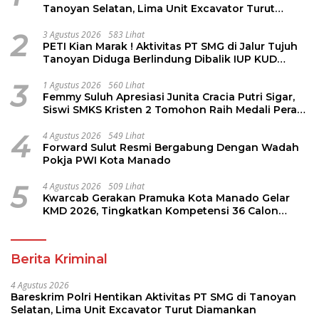
Tanoyan Selatan, Lima Unit Excavator Turut
Diamankan
2
3 Agustus 2026
583 Lihat
PETI Kian Marak ! Aktivitas PT SMG di Jalur Tujuh
Tanoyan Diduga Berlindung Dibalik IUP KUD
Perintis
3
1 Agustus 2026
560 Lihat
Femmy Suluh Apresiasi Junita Cracia Putri Sigar,
Siswi SMKS Kristen 2 Tomohon Raih Medali Perak
LKS Dikmen Nasional 2026
4
4 Agustus 2026
549 Lihat
Forward Sulut Resmi Bergabung Dengan Wadah
Pokja PWI Kota Manado
5
4 Agustus 2026
509 Lihat
Kwarcab Gerakan Pramuka Kota Manado Gelar
KMD 2026, Tingkatkan Kompetensi 36 Calon
Pembina Pramuka
Berita Kriminal
4 Agustus 2026
Bareskrim Polri Hentikan Aktivitas PT SMG di Tanoyan
Selatan, Lima Unit Excavator Turut Diamankan