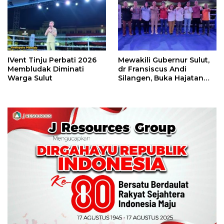
IVent Tinju Perbati 2026
Mewakili Gubernur Sulut,
Membludak Diminati
dr Fransiscus Andi
Warga Sulut
Silangen, Buka Hajatan
Tinju Perbati Sulut,
Memperebutkan Piala
Wali Kota Manado