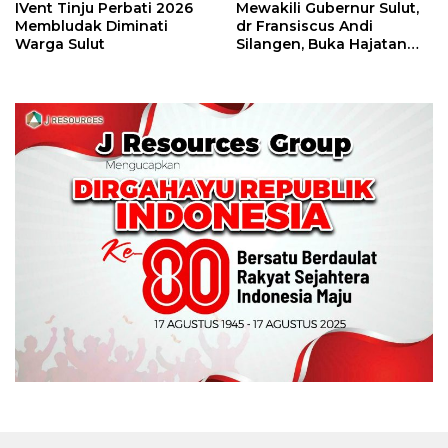
IVent Tinju Perbati 2026
Mewakili Gubernur Sulut,
Membludak Diminati
dr Fransiscus Andi
Warga Sulut
Silangen, Buka Hajatan
Tinju Perbati Sulut,
Memperebutkan Piala
Wali Kota Manado