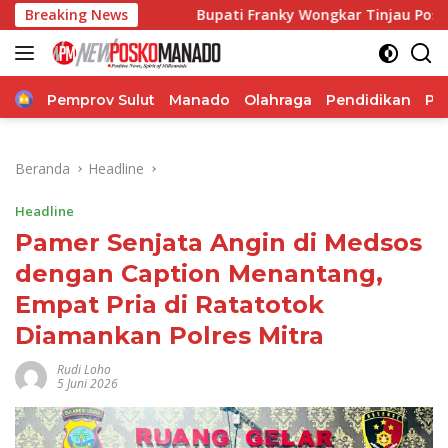
Langsung
r
Breaking News
Bupati Franky Wongkar Tinjau Posko Siaga Karhutla
ke
konten
Home
Pemprov Sulut
Manado
Olahraga
Pendidikan
Po
Beranda
Headline
Headline
Pamer Senjata Angin di Medsos
dengan Caption Menantang,
Empat Pria di Ratatotok
Diamankan Polres Mitra
Rudi Loho
5 Juni 2026