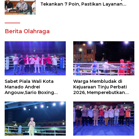
Tekankan 7 Poin, Pastikan Layanan
Akademik dan Kampus Kondusif
Berita Olahraga
Sabet Piala Wali Kota
Warga Membludak di
Manado Andrei
Kejuaraan Tinju Perbati
Angouw,Sario Boxing
2026, Memperebutkan
Camp Juara Umum Tinju
Piala Wali Kota
Perbati 2026