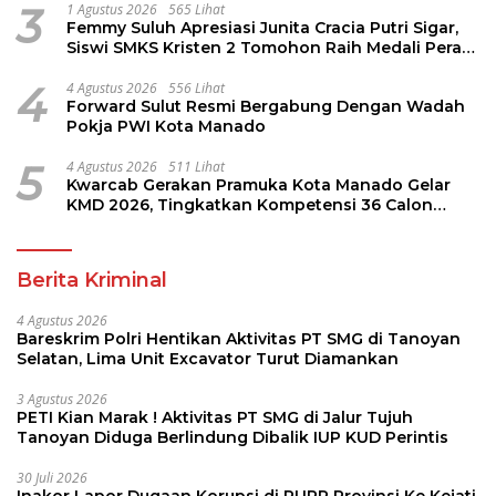
3
1 Agustus 2026
565 Lihat
Femmy Suluh Apresiasi Junita Cracia Putri Sigar,
Siswi SMKS Kristen 2 Tomohon Raih Medali Perak
LKS Dikmen Nasional 2026
4
4 Agustus 2026
556 Lihat
Forward Sulut Resmi Bergabung Dengan Wadah
Pokja PWI Kota Manado
5
4 Agustus 2026
511 Lihat
Kwarcab Gerakan Pramuka Kota Manado Gelar
KMD 2026, Tingkatkan Kompetensi 36 Calon
Pembina Pramuka
Berita Kriminal
4 Agustus 2026
Bareskrim Polri Hentikan Aktivitas PT SMG di Tanoyan
Selatan, Lima Unit Excavator Turut Diamankan
3 Agustus 2026
PETI Kian Marak ! Aktivitas PT SMG di Jalur Tujuh
Tanoyan Diduga Berlindung Dibalik IUP KUD Perintis
30 Juli 2026
Inakor Lapor Dugaan Korupsi di PUPR Provinsi Ke Kejati