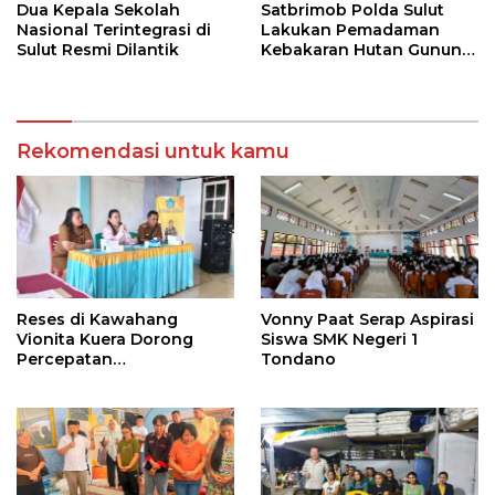
Dua Kepala Sekolah
Satbrimob Polda Sulut
Nasional Terintegrasi di
Lakukan Pemadaman
Sulut Resmi Dilantik
Kebakaran Hutan Gunung
Soputan
Rekomendasi untuk kamu
Reses di Kawahang
Vonny Paat Serap Aspirasi
Vionita Kuera Dorong
Siswa SMK Negeri 1
Percepatan
Tondano
Pembangunan di Nusa
Utara