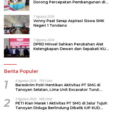
Dorong Percepatan Pembangunan di
Nusa Utara
7 Agustus 2026
Vonny Paat Serap Aspirasi Siswa SMK
Negeri 1 Tondano
7 Agustus 2026
DPRD Minsel Sahkan Perubahan Alat
Kelengkapan Dewan dan Sepakati KUA-
PPAS 2027
Berita Populer
1
4 Agustus 2026
793 Lihat
Bareskrim Polri Hentikan Aktivitas PT SMG di
Tanoyan Selatan, Lima Unit Excavator Turut
Diamankan
2
3 Agustus 2026
589 Lihat
PETI Kian Marak ! Aktivitas PT SMG di Jalur Tujuh
Tanoyan Diduga Berlindung Dibalik IUP KUD
Perintis