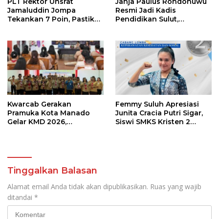
PLT Rektor Unsrat
Jahja Paulus Rondonuwu
Jamaluddin Jompa
Resmi Jadi Kadis
Tekankan 7 Poin, Pastikan
Pendidikan Sulut,
Layanan Akademik dan
Gantikan Femmy J Suluh
Kampus Kondusif
Kwarcab Gerakan
Femmy Suluh Apresiasi
Pramuka Kota Manado
Junita Cracia Putri Sigar,
Gelar KMD 2026,
Siswi SMKS Kristen 2
Tingkatkan Kompetensi
Tomohon Raih Medali
36 Calon Pembina
Perak LKS Dikmen
Pramuka
Nasional 2026
Tinggalkan Balasan
Alamat email Anda tidak akan dipublikasikan.
Ruas yang wajib
ditandai
*