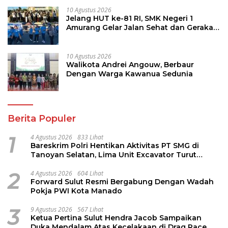
10 Agustus 2026
Jelang HUT ke-81 RI, SMK Negeri 1
Amurang Gelar Jalan Sehat dan Gerakan
Pungut Sampah
10 Agustus 2026
Walikota Andrei Angouw, Berbaur
Dengan Warga Kawanua Sedunia
Berita Populer
1
4 Agustus 2026
833 Lihat
Bareskrim Polri Hentikan Aktivitas PT SMG di
Tanoyan Selatan, Lima Unit Excavator Turut
Diamankan
2
4 Agustus 2026
604 Lihat
Forward Sulut Resmi Bergabung Dengan Wadah
Pokja PWI Kota Manado
3
9 Agustus 2026
567 Lihat
Ketua Pertina Sulut Hendra Jacob Sampaikan
Duka Mendalam Atas Kecelakaan di Drag Race