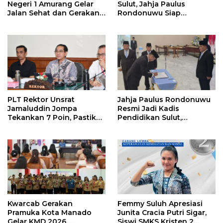
Negeri 1 Amurang Gelar
Sulut, Jahja Paulus
Jalan Sehat dan Gerakan
Rondonuwu Siap
Pungut Sampah
Lanjutkan Program
Strategis Pendidikan
PLT Rektor Unsrat
Jahja Paulus Rondonuwu
Jamaluddin Jompa
Resmi Jadi Kadis
Tekankan 7 Poin, Pastikan
Pendidikan Sulut,
Layanan Akademik dan
Gantikan Femmy J Suluh
Kampus Kondusif
Kwarcab Gerakan
Femmy Suluh Apresiasi
Pramuka Kota Manado
Junita Cracia Putri Sigar,
Gelar KMD 2026,
Siswi SMKS Kristen 2