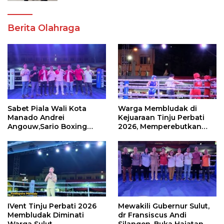
Berita Olahraga
Sabet Piala Wali Kota
Warga Membludak di
Manado Andrei
Kejuaraan Tinju Perbati
Angouw,Sario Boxing
2026, Memperebutkan
Camp Juara Umum Tinju
Piala Wali Kota
Perbati 2026
IVent Tinju Perbati 2026
Mewakili Gubernur Sulut,
Membludak Diminati
dr Fransiscus Andi
Warga Sulut
Silangen, Buka Hajatan