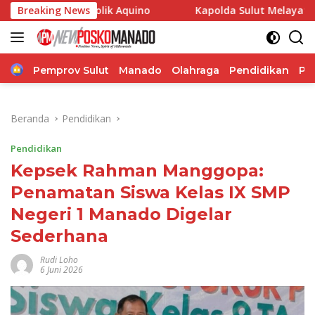
Langsung
Katolik Aquino
Breaking News
Kapolda Sulut Melayat ke Rumah Duka 
ke
konten
Home
Pemprov Sulut
Manado
Olahraga
Pendidikan
Po
Beranda
Pendidikan
Pendidikan
Kepsek Rahman Manggopa:
Penamatan Siswa Kelas IX SMP
Negeri 1 Manado Digelar
Sederhana
Rudi Loho
6 Juni 2026