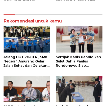
Tingkatkan Kompetensi
Tomohon Raih Medali
36 Calon Pembina
Perak LKS Dikmen
Pramuka
Nasional 2026
Rekomendasi untuk kamu
Jelang HUT ke-81 RI, SMK
Sertijab Kadis Pendidikan
Negeri 1 Amurang Gelar
Sulut, Jahja Paulus
Jalan Sehat dan Gerakan
Rondonuwu Siap
Pungut Sampah
Lanjutkan Program
Strategis Pendidikan