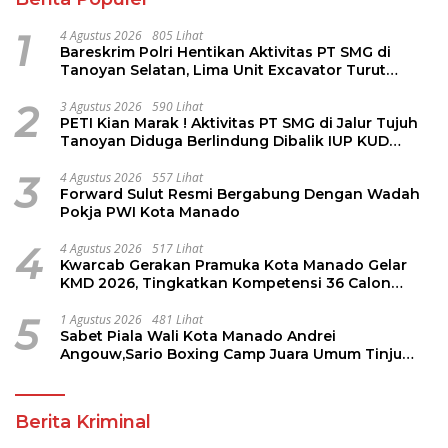
1
4 Agustus 2026
805 Lihat
Bareskrim Polri Hentikan Aktivitas PT SMG di
Tanoyan Selatan, Lima Unit Excavator Turut
Diamankan
2
3 Agustus 2026
590 Lihat
PETI Kian Marak ! Aktivitas PT SMG di Jalur Tujuh
Tanoyan Diduga Berlindung Dibalik IUP KUD
Perintis
3
4 Agustus 2026
557 Lihat
Forward Sulut Resmi Bergabung Dengan Wadah
Pokja PWI Kota Manado
4
4 Agustus 2026
517 Lihat
Kwarcab Gerakan Pramuka Kota Manado Gelar
KMD 2026, Tingkatkan Kompetensi 36 Calon
Pembina Pramuka
5
1 Agustus 2026
481 Lihat
Sabet Piala Wali Kota Manado Andrei
Angouw,Sario Boxing Camp Juara Umum Tinju
Perbati 2026
Berita Kriminal