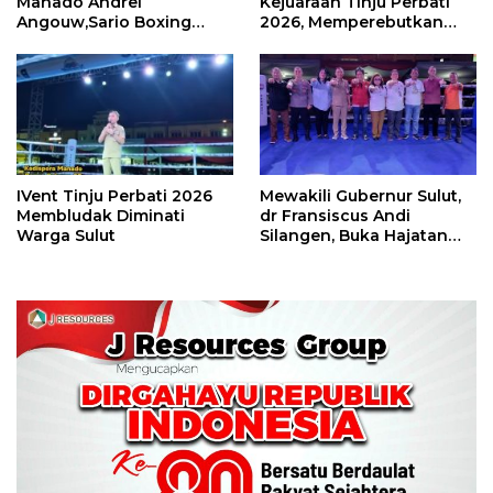
Manado Andrei
Kejuaraan Tinju Perbati
Angouw,Sario Boxing
2026, Memperebutkan
Camp Juara Umum Tinju
Piala Wali Kota
Perbati 2026
IVent Tinju Perbati 2026
Mewakili Gubernur Sulut,
Membludak Diminati
dr Fransiscus Andi
Warga Sulut
Silangen, Buka Hajatan
Tinju Perbati Sulut,
Memperebutkan Piala
Wali Kota Manado