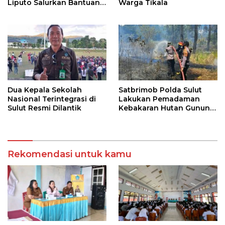
Liputo Salurkan Bantuan
Warga Tikala
Kemanusiaan
Dua Kepala Sekolah
Satbrimob Polda Sulut
Nasional Terintegrasi di
Lakukan Pemadaman
Sulut Resmi Dilantik
Kebakaran Hutan Gunung
Soputan
Rekomendasi untuk kamu