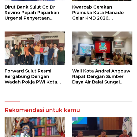
Dirut Bank Sulut Go Dr
Kwarcab Gerakan
Revino Pepah Paparkan
Pramuka Kota Manado
Urgensi Penyertaan
Gelar KMD 2026,
Modal Rp 30 Miliar
Tingkatkan Kompetensi
36 Calon Pembina
Pramuka
Forward Sulut Resmi
Wali Kota Andrei Angouw
Bergabung Dengan
Rapat Dengan Sumber
Wadah Pokja PWI Kota
Daya Air Balai Sungai
Manado
Sulawesi Utara 1 Manado
Rekomendasi untuk kamu