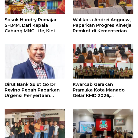
Sosok Handry Rumajar
Walikota Andrei Angouw,
SH,MM, Dari Kepala
Paparkan Progres Kinerja
Cabang MNC Life, Kini
Pemkot di Kementerian
Fokus Ke Profesional
Investasi dan
Fotografi
Hilirisasi/BKPM
Dirut Bank Sulut Go Dr
Kwarcab Gerakan
Revino Pepah Paparkan
Pramuka Kota Manado
Urgensi Penyertaan
Gelar KMD 2026,
Modal Rp 30 Miliar
Tingkatkan Kompetensi
36 Calon Pembina
Pramuka