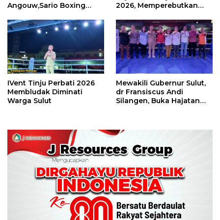
Angouw,Sario Boxing
2026, Memperebutkan
Camp Juara Umum Tinju
Piala Wali Kota
Perbati 2026
IVent Tinju Perbati 2026
Mewakili Gubernur Sulut,
Membludak Diminati
dr Fransiscus Andi
Warga Sulut
Silangen, Buka Hajatan
Tinju Perbati Sulut,
Memperebutkan Piala
Wali Kota Manado