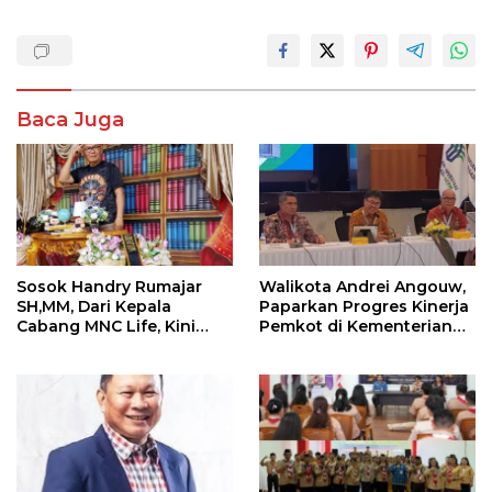
Baca Juga
Sosok Handry Rumajar
Walikota Andrei Angouw,
SH,MM, Dari Kepala
Paparkan Progres Kinerja
Cabang MNC Life, Kini
Pemkot di Kementerian
Fokus Ke Profesional
Investasi dan
Fotografi
Hilirisasi/BKPM