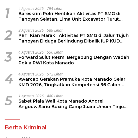
1
4 Agustus 2026
794 Lihat
Bareskrim Polri Hentikan Aktivitas PT SMG di
Tanoyan Selatan, Lima Unit Excavator Turut
Diamankan
2
3 Agustus 2026
589 Lihat
PETI Kian Marak ! Aktivitas PT SMG di Jalur Tujuh
Tanoyan Diduga Berlindung Dibalik IUP KUD
Perintis
3
4 Agustus 2026
556 Lihat
Forward Sulut Resmi Bergabung Dengan Wadah
Pokja PWI Kota Manado
4
4 Agustus 2026
512 Lihat
Kwarcab Gerakan Pramuka Kota Manado Gelar
KMD 2026, Tingkatkan Kompetensi 36 Calon
Pembina Pramuka
5
1 Agustus 2026
480 Lihat
Sabet Piala Wali Kota Manado Andrei
Angouw,Sario Boxing Camp Juara Umum Tinju
Perbati 2026
Berita Kriminal