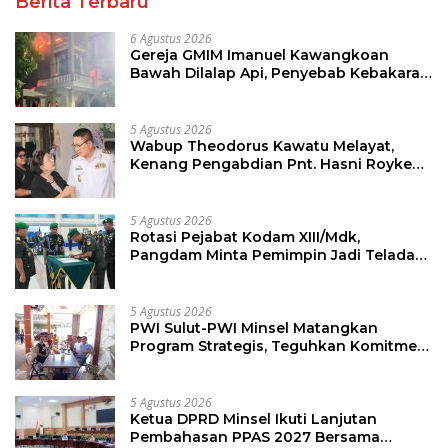
Berita Terbaru
6 Agustus 2026
Gereja GMIM Imanuel Kawangkoan
Bawah Dilalap Api, Penyebab Kebakaran
Masih Diselidiki
5 Agustus 2026
Wabup Theodorus Kawatu Melayat,
Kenang Pengabdian Pnt. Hasni Royke
Johannis Pola sebagai Pahlawan Tanpa
Tanda Jasa
5 Agustus 2026
Rotasi Pejabat Kodam XIII/Mdk,
Pangdam Minta Pemimpin Jadi Teladan
dan Pemberi Solusi
5 Agustus 2026
PWI Sulut-PWI Minsel Matangkan
Program Strategis, Teguhkan Komitmen
Jurnalisme Berkualitas
5 Agustus 2026
Ketua DPRD Minsel Ikuti Lanjutan
Pembahasan PPAS 2027 Bersama