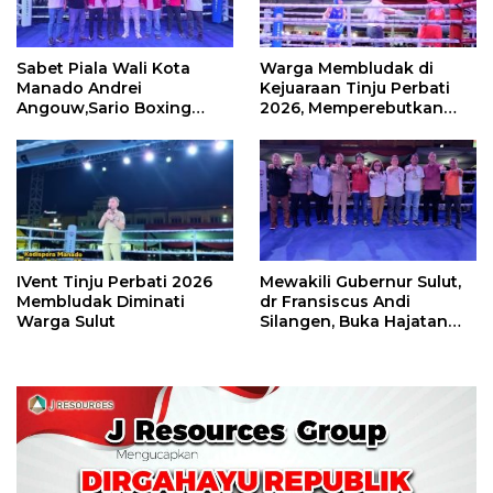
Sabet Piala Wali Kota
Warga Membludak di
Manado Andrei
Kejuaraan Tinju Perbati
Angouw,Sario Boxing
2026, Memperebutkan
Camp Juara Umum Tinju
Piala Wali Kota
Perbati 2026
IVent Tinju Perbati 2026
Mewakili Gubernur Sulut,
Membludak Diminati
dr Fransiscus Andi
Warga Sulut
Silangen, Buka Hajatan
Tinju Perbati Sulut,
Memperebutkan Piala
Wali Kota Manado