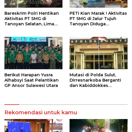
Bareskrim Polri Hentikan
PETI Kian Marak ! Aktivitas
Aktivitas PT SMG di
PT SMG di Jalur Tujuh
Tanoyan Selatan, Lima
Tanoyan Diduga
Unit Excavator Turut
Berlindung Dibalik IUP
Diamankan
KUD Perintis
Berikut Harapan Yusra
Mutasi di Polda Sulut,
Alhabsyi Saat Pelantikan
Dirresnarkoba Berganti
GP Ansor Sulawesi Utara
dan Kabiddokkes
Dikukuhkan
Rekomendasi untuk kamu