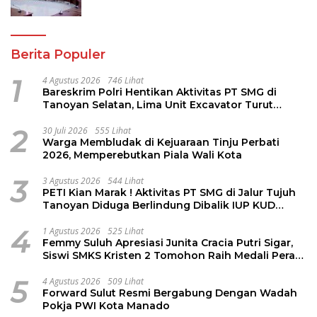
Komisi I dan Mitra Kerja
Berita Populer
1
4 Agustus 2026
746 Lihat
Bareskrim Polri Hentikan Aktivitas PT SMG di
Tanoyan Selatan, Lima Unit Excavator Turut
Diamankan
2
30 Juli 2026
555 Lihat
Warga Membludak di Kejuaraan Tinju Perbati
2026, Memperebutkan Piala Wali Kota
3
3 Agustus 2026
544 Lihat
PETI Kian Marak ! Aktivitas PT SMG di Jalur Tujuh
Tanoyan Diduga Berlindung Dibalik IUP KUD
Perintis
4
1 Agustus 2026
525 Lihat
Femmy Suluh Apresiasi Junita Cracia Putri Sigar,
Siswi SMKS Kristen 2 Tomohon Raih Medali Perak
LKS Dikmen Nasional 2026
5
4 Agustus 2026
509 Lihat
Forward Sulut Resmi Bergabung Dengan Wadah
Pokja PWI Kota Manado