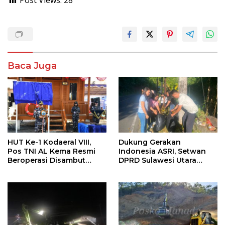
Post Views:
28
Baca Juga
HUT Ke-1 Kodaeral VIII,
Dukung Gerakan
Pos TNI AL Kema Resmi
Indonesia ASRI, Setwan
Beroperasi Disambut
DPRD Sulawesi Utara
Antusias Warga
Bersihkan Ruas Jalan
Tomohon