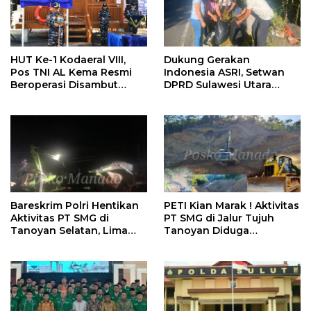
HUT Ke-1 Kodaeral VIII,
Dukung Gerakan
Pos TNI AL Kema Resmi
Indonesia ASRI, Setwan
Beroperasi Disambut
DPRD Sulawesi Utara
Antusias Warga
Bersihkan Ruas Jalan
Tomohon
Bareskrim Polri Hentikan
PETI Kian Marak ! Aktivitas
Aktivitas PT SMG di
PT SMG di Jalur Tujuh
Tanoyan Selatan, Lima
Tanoyan Diduga
Unit Excavator Turut
Berlindung Dibalik IUP
Diamankan
KUD Perintis