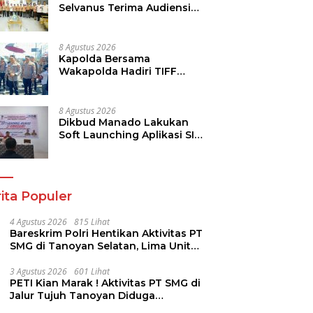
Selvanus Terima Audiensi
Kwarda Sulut, Ajak Bersatu
Bersama Bangun Sulut
8 Agustus 2026
Kapolda Bersama
Wakapolda Hadiri TIFF
2026, Polda Sulut Dukung
Pariwisata dan Jamin
Keamanan
8 Agustus 2026
Dikbud Manado Lakukan
Soft Launching Aplikasi SI
KANGGURU
ita Populer
4 Agustus 2026
815 Lihat
Bareskrim Polri Hentikan Aktivitas PT
SMG di Tanoyan Selatan, Lima Unit
Excavator Turut Diamankan
3 Agustus 2026
601 Lihat
PETI Kian Marak ! Aktivitas PT SMG di
Jalur Tujuh Tanoyan Diduga
Berlindung Dibalik IUP KUD Perintis