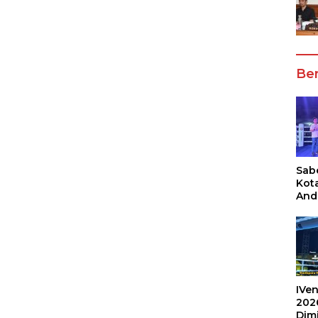
Ber
Sabe
Kot
And
Ang
Box
Umu
202
IVen
202
Dim