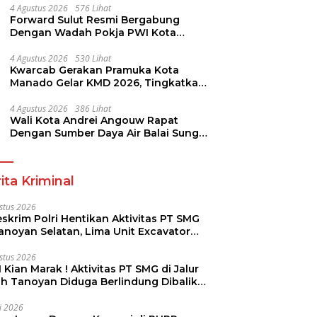
4 Agustus 2026
576 Lihat
Forward Sulut Resmi Bergabung
Dengan Wadah Pokja PWI Kota
Manado
4 Agustus 2026
530 Lihat
Kwarcab Gerakan Pramuka Kota
Manado Gelar KMD 2026, Tingkatkan
Kompetensi 36 Calon Pembina
Pramuka
4 Agustus 2026
386 Lihat
Wali Kota Andrei Angouw Rapat
Dengan Sumber Daya Air Balai Sungai
Sulawesi Utara 1 Manado
ita Kriminal
stus 2026
skrim Polri Hentikan Aktivitas PT SMG
Tanoyan Selatan, Lima Unit Excavator
ut Diamankan
stus 2026
 Kian Marak ! Aktivitas PT SMG di Jalur
uh Tanoyan Diduga Berlindung Dibalik
KUD Perintis
li 2026