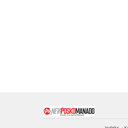
Indeks
K