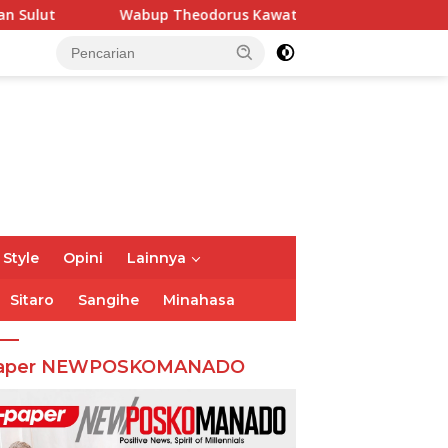
Wabup Theodorus Kawatu Hadiri HUT ke-166 Desa Malola, R
 Style
Opini
Lainnya
Sitaro
Sangihe
Minahasa
aper NEWPOSKOMANADO