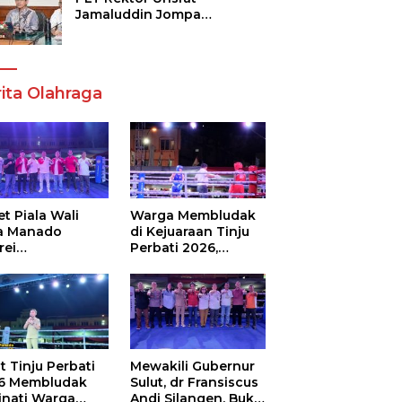
Jamaluddin Jompa
Tekankan 7 Poin, Pastikan
Layanan Akademik dan
Kampus Kondusif
ita Olahraga
t Piala Wali
Warga Membludak
a Manado
di Kejuaraan Tinju
rei
Perbati 2026,
ouw,Sario
Memperebutkan
ing Camp Juara
Piala Wali Kota
m Tinju Perbati
6
t Tinju Perbati
Mewakili Gubernur
6 Membludak
Sulut, dr Fransiscus
inati Warga
Andi Silangen, Buka