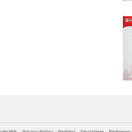
Sulu
ode Etik
Privacy Policy
Redaksi
Disclaimer
Pedoman M