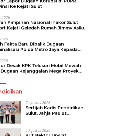
kor Lapor Dugaan Korupsi di PUPR
insi Ke Kejati Sulut
li 2026
an Pimpinan Nasional Inakor Sulut,
ort Kejati Geledah Rumah Jimmy Asiku
i 2026
ah Fakta Baru Dibalik Dugaan
minalisasi Polda Metro Jaya Kepada
see Monicha Elshaday
i 2026
kor Desak KPK Telusuri Mobil Mewah
 Dugaan Kejanggalan Mega Proyek
n di BPJN
ndidikan
7 Agustus 2026
Sertijab Kadis Pendidikan
Sulut, Jahja Paulus
Rondonuwu Siap Lanjutkan
Program Strategis
Pendidikan
5 Agustus 2026
PLT Rektor Unsrat