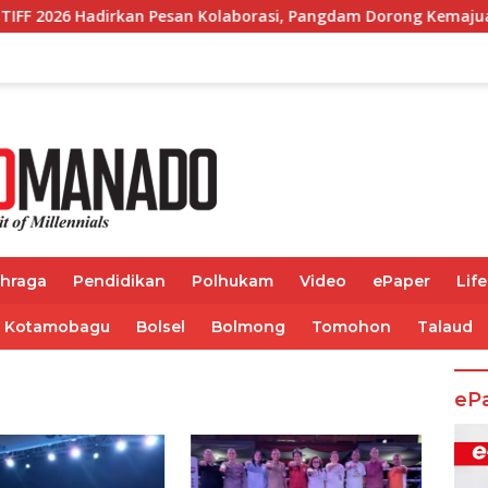
dirkan Pesan Kolaborasi, Pangdam Dorong Kemajuan Sulut
ahraga
Pendidikan
Polhukam
Video
ePaper
Life
Kotamobagu
Bolsel
Bolmong
Tomohon
Talaud
eP