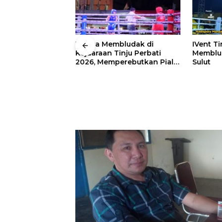
 Wali Kota
Warga Membludak di
IVent Ti
drei
Kejuaraan Tinju Perbati
Memblud
rio Boxing Camp
2026, Memperebutkan Piala
Sulut
 Tinju Perbati
Wali Kota