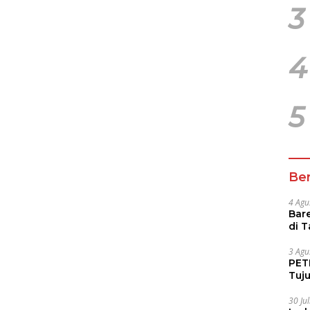
3
4
5
Ber
4 Agu
Bare
di 
Tur
3 Agu
PETI
Tuj
IUP 
30 Ju