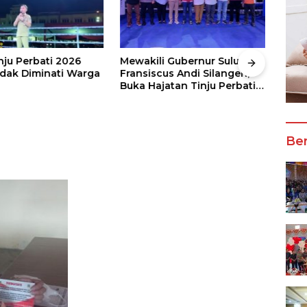
nju Perbati 2026
Mewakili Gubernur Sulut, dr
Juar
ak Diminati Warga
Fransiscus Andi Silangen,
Keju
Buka Hajatan Tinju Perbati
2026
Sulut, Memperebutkan Piala
Wali
Wali Kota Manado
Ber