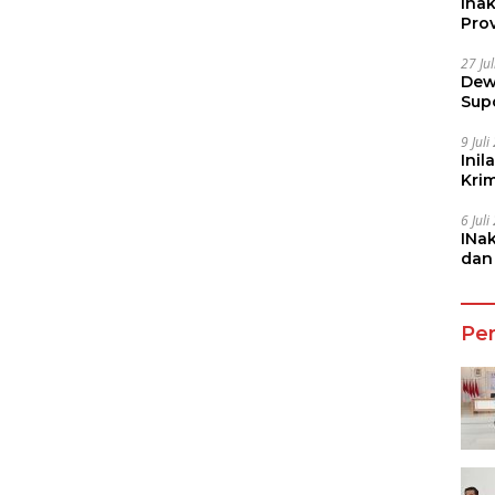
Ina
Prov
27 Ju
Dew
Sup
9 Jul
Inil
Kri
She
6 Jul
INa
dan
Jala
Pe