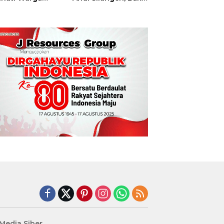
t
Hajatan Tinju
Perbati Sulut,
Memperebutkan
Piala Wali Kota
Manado
edia Siber