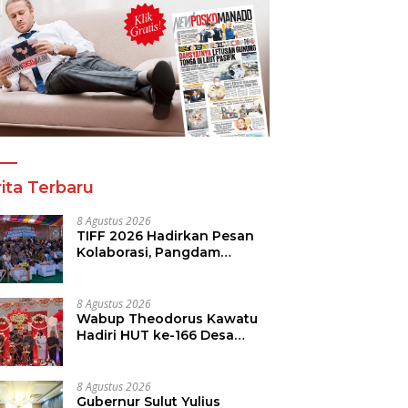
a Tinju Asia Ramaikan
Panitia Tinju Perbati 2026
R
araan Tinju Perbati
dan Pihak Mega Jasa
T
 Memperebutkan Piala
Kelolah All Out Siapkan
B
 Kota Manado
Lokasi Pertandingan
P
ita Terbaru
8 Agustus 2026
TIFF 2026 Hadirkan Pesan
Kolaborasi, Pangdam
Dorong Kemajuan Sulut
8 Agustus 2026
Wabup Theodorus Kawatu
Hadiri HUT ke-166 Desa
Malola, Resmikan Gedung
ILP Posyandu
8 Agustus 2026
Gubernur Sulut Yulius