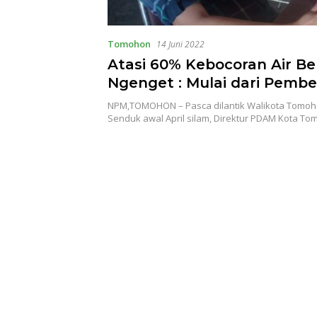
Tomohon
14 Juni 2022
Atasi 60% Kebocoran Air Ber
Ngenget : Mulai dari Pemb
Pipa Sampai Pada Integrasi
NPM,TOMOHON – Pasca dilantik Walikota Tomoho
Senduk awal April silam, Direktur PDAM Kota T