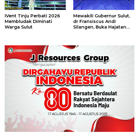
IVent Tinju Perbati 2026
Mewakili Gubernur Sulut,
Membludak Diminati
dr Fransiscus Andi
Warga Sulut
Silangen, Buka Hajatan
Tinju Perbati Sulut,
Memperebutkan Piala
Wali Kota Manado