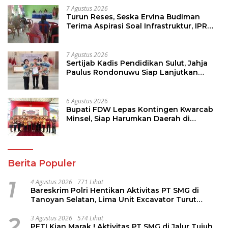
7 Agustus 2026
Turun Reses, Seska Ervina Budiman
Terima Aspirasi Soal Infrastruktur, IPR
dan Penguatan UMKM
7 Agustus 2026
Sertijab Kadis Pendidikan Sulut, Jahja
Paulus Rondonuwu Siap Lanjutkan
Program Strategis Pendidikan
6 Agustus 2026
Bupati FDW Lepas Kontingen Kwarcab
Minsel, Siap Harumkan Daerah di
Jambore Nasional XII
Berita Populer
1
4 Agustus 2026
771 Lihat
Bareskrim Polri Hentikan Aktivitas PT SMG di
Tanoyan Selatan, Lima Unit Excavator Turut
Diamankan
2
3 Agustus 2026
574 Lihat
PETI Kian Marak ! Aktivitas PT SMG di Jalur Tujuh