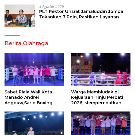
5 Agustus 2026
PLT Rektor Unsrat Jamaluddin Jompa
Tekankan 7 Poin, Pastikan Layanan
Akademik dan Kampus Kondusif
Berita Olahraga
Sabet Piala Wali Kota
Warga Membludak di
Manado Andrei
Kejuaraan Tinju Perbati
Angouw,Sario Boxing
2026, Memperebutkan
Camp Juara Umum Tinju
Piala Wali Kota
Perbati 2026