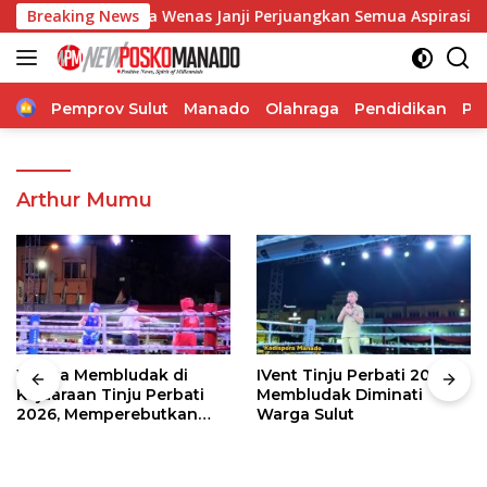
Langsung
ngelia Regina Wenas Janji Perjuangkan Semua Aspirasi
Breaking News
S
ke
konten
Home
Pemprov Sulut
Manado
Olahraga
Pendidikan
Po
Arthur Mumu
Warga Membludak di
IVent Tinju Perbati 2026
Kejuaraan Tinju Perbati
Membludak Diminati
2026, Memperebutkan
Warga Sulut
Piala Wali Kota