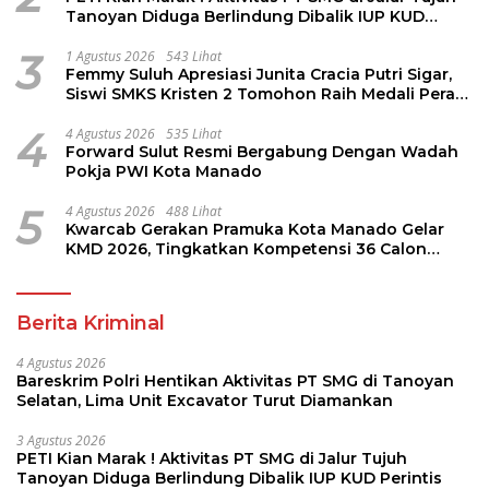
Tanoyan Diduga Berlindung Dibalik IUP KUD
Perintis
3
1 Agustus 2026
543 Lihat
Femmy Suluh Apresiasi Junita Cracia Putri Sigar,
Siswi SMKS Kristen 2 Tomohon Raih Medali Perak
LKS Dikmen Nasional 2026
4
4 Agustus 2026
535 Lihat
Forward Sulut Resmi Bergabung Dengan Wadah
Pokja PWI Kota Manado
5
4 Agustus 2026
488 Lihat
Kwarcab Gerakan Pramuka Kota Manado Gelar
KMD 2026, Tingkatkan Kompetensi 36 Calon
Pembina Pramuka
Berita Kriminal
4 Agustus 2026
Bareskrim Polri Hentikan Aktivitas PT SMG di Tanoyan
Selatan, Lima Unit Excavator Turut Diamankan
3 Agustus 2026
PETI Kian Marak ! Aktivitas PT SMG di Jalur Tujuh
Tanoyan Diduga Berlindung Dibalik IUP KUD Perintis