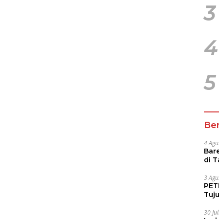
3
4
5
Ber
4 Agu
Bare
di 
Tur
3 Agu
PETI
Tuj
IUP 
30 Ju