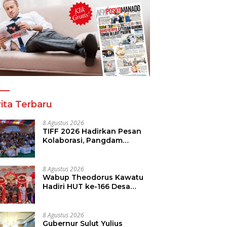
a Tinju Asia Ramaikan
Panitia Tinju Perbati 2026
R
araan Tinju Perbati
dan Pihak Mega Jasa
T
 Memperebutkan Piala
Kelolah All Out Siapkan
B
 Kota Manado
Lokasi Pertandingan
P
ita Terbaru
8 Agustus 2026
TIFF 2026 Hadirkan Pesan
Kolaborasi, Pangdam
Dorong Kemajuan Sulut
8 Agustus 2026
Wabup Theodorus Kawatu
Hadiri HUT ke-166 Desa
Malola, Resmikan Gedung
ILP Posyandu
8 Agustus 2026
Gubernur Sulut Yulius