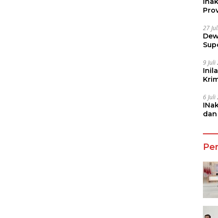
Ina
Prov
27 Ju
Dew
Sup
9 Jul
Inil
Kri
She
6 Jul
INa
dan
Jala
Pe