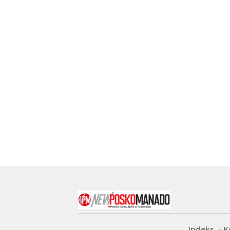
Indeks
K