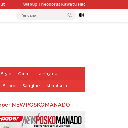
up Theodorus Kawatu Hadiri HUT ke-166 Desa Malola, Resmika
 Style
Opini
Lainnya
Sitaro
Sangihe
Minahasa
aper NEWPOSKOMANADO