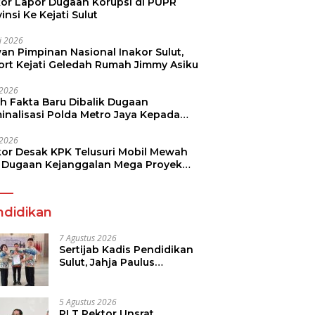
kor Lapor Dugaan Korupsi di PUPR
insi Ke Kejati Sulut
li 2026
an Pimpinan Nasional Inakor Sulut,
ort Kejati Geledah Rumah Jimmy Asiku
i 2026
ah Fakta Baru Dibalik Dugaan
minalisasi Polda Metro Jaya Kepada
see Monicha Elshaday
i 2026
kor Desak KPK Telusuri Mobil Mewah
 Dugaan Kejanggalan Mega Proyek
n di BPJN
ndidikan
7 Agustus 2026
Sertijab Kadis Pendidikan
Sulut, Jahja Paulus
Rondonuwu Siap Lanjutkan
Program Strategis
Pendidikan
5 Agustus 2026
PLT Rektor Unsrat