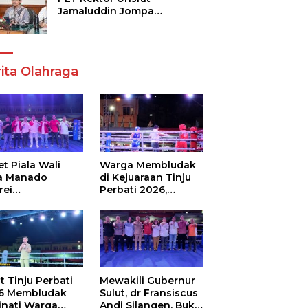
Jamaluddin Jompa
Tekankan 7 Poin, Pastikan
Layanan Akademik dan
Kampus Kondusif
ita Olahraga
t Piala Wali
Warga Membludak
a Manado
di Kejuaraan Tinju
rei
Perbati 2026,
ouw,Sario
Memperebutkan
ing Camp Juara
Piala Wali Kota
m Tinju Perbati
6
t Tinju Perbati
Mewakili Gubernur
6 Membludak
Sulut, dr Fransiscus
inati Warga
Andi Silangen, Buka