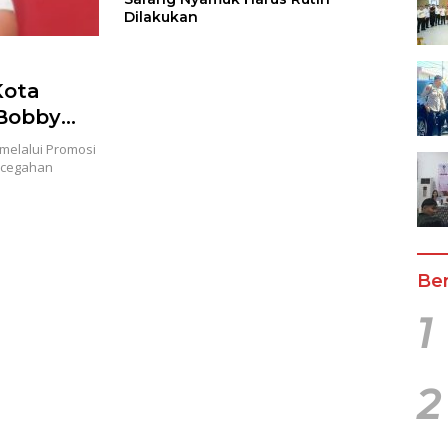
Dilakukan
Kota
 Bobby
elalui Promosi
ncegahan
Ber
1
2