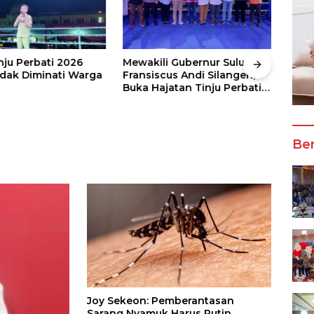
nju Perbati 2026
Mewakili Gubernur Sulut, dr
Juar
ak Diminati Warga
Fransiscus Andi Silangen,
Keju
Buka Hajatan Tinju Perbati
2026
Sulut, Memperebutkan Piala
Wali
Wali Kota Manado
Ber
Joy Sekeon: Pemberantasan
Sarang Nyamuk Harus Rutin