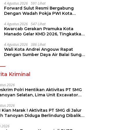
4 Agustus 2026
591 Lihat
Forward Sulut Resmi Bergabung
Dengan Wadah Pokja PWI Kota
Manado
4 Agustus 2026
547 Lihat
Kwarcab Gerakan Pramuka Kota
Manado Gelar KMD 2026, Tingkatkan
Kompetensi 36 Calon Pembina
Pramuka
4 Agustus 2026
386 Lihat
Wali Kota Andrei Angouw Rapat
Dengan Sumber Daya Air Balai Sungai
Sulawesi Utara 1 Manado
ita Kriminal
stus 2026
skrim Polri Hentikan Aktivitas PT SMG
Tanoyan Selatan, Lima Unit Excavator
ut Diamankan
stus 2026
 Kian Marak ! Aktivitas PT SMG di Jalur
uh Tanoyan Diduga Berlindung Dibalik
KUD Perintis
li 2026