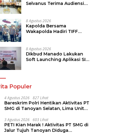
Selvanus Terima Audiensi
Kwarda Sulut, Ajak Bersatu
Bersama Bangun Sulut
8 Agustus 2026
Kapolda Bersama
Wakapolda Hadiri TIFF
2026, Polda Sulut Dukung
Pariwisata dan Jamin
Keamanan
8 Agustus 2026
Dikbud Manado Lakukan
Soft Launching Aplikasi SI
KANGGURU
ita Populer
4 Agustus 2026
827 Lihat
Bareskrim Polri Hentikan Aktivitas PT
SMG di Tanoyan Selatan, Lima Unit
Excavator Turut Diamankan
3 Agustus 2026
603 Lihat
PETI Kian Marak ! Aktivitas PT SMG di
Jalur Tujuh Tanoyan Diduga
Berlindung Dibalik IUP KUD Perintis