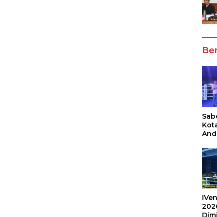
Ber
Sabe
Kot
And
Ang
Box
Umu
202
IVen
202
Dim