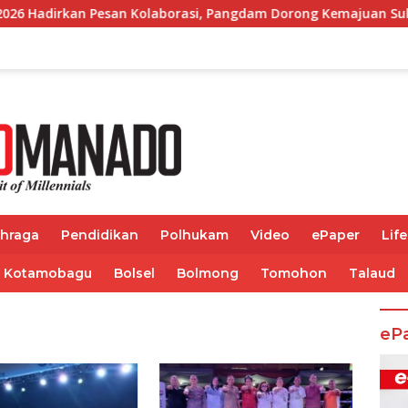
Pesan Kolaborasi, Pangdam Dorong Kemajuan Sulut
Wab
ahraga
Pendidikan
Polhukam
Video
ePaper
Life
Kotamobagu
Bolsel
Bolmong
Tomohon
Talaud
eP