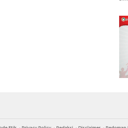
Sulu
ode Etik
Privacy Policy
Redaksi
Disclaimer
Pedoman M