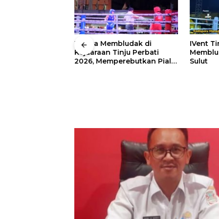
 Wali Kota
Warga Membludak di
IVent Ti
drei
Kejuaraan Tinju Perbati
Memblud
rio Boxing Camp
2026, Memperebutkan Piala
Sulut
 Tinju Perbati
Wali Kota