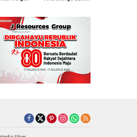
t
Hajatan Tinju
Perbati Sulut,
Memperebutkan
Piala Wali Kota
Manado
edia Siber