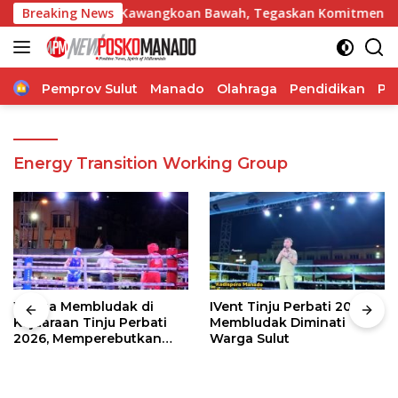
Langsung
MIM Imanuel Kawangkoan Bawah, Tegaskan Komitmen Dukung P
Breaking News
ke
konten
Home
Pemprov Sulut
Manado
Olahraga
Pendidikan
Po
Energy Transition Working Group
Warga Membludak di
IVent Tinju Perbati 2026
Kejuaraan Tinju Perbati
Membludak Diminati
2026, Memperebutkan
Warga Sulut
Piala Wali Kota