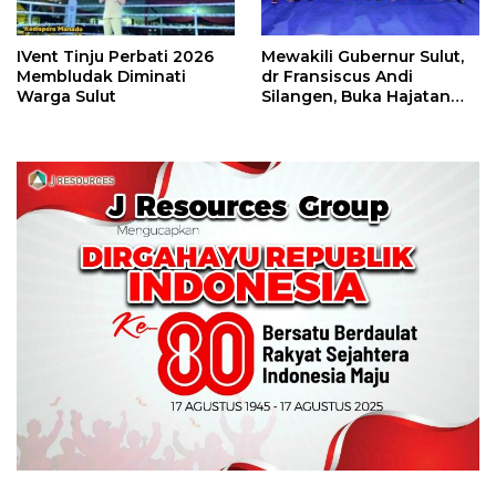
IVent Tinju Perbati 2026
Mewakili Gubernur Sulut,
Membludak Diminati
dr Fransiscus Andi
Warga Sulut
Silangen, Buka Hajatan
Tinju Perbati Sulut,
Memperebutkan Piala
Wali Kota Manado