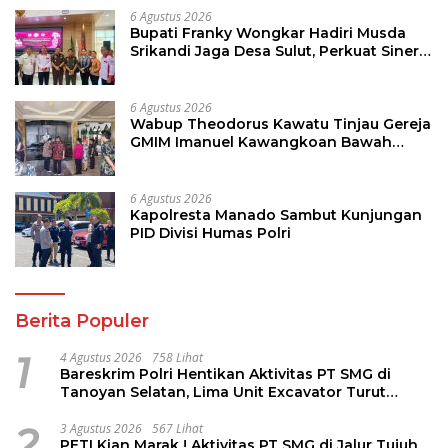
6 Agustus 2026
Bupati Franky Wongkar Hadiri Musda
Srikandi Jaga Desa Sulut, Perkuat Sinergi
Bangun Desa
6 Agustus 2026
Wabup Theodorus Kawatu Tinjau Gereja
GMIM Imanuel Kawangkoan Bawah
Pasca Kebakaran, Sampaikan Dukungan
bagi Jemaat
6 Agustus 2026
Kapolresta Manado Sambut Kunjungan
PID Divisi Humas Polri
Berita Populer
1
4 Agustus 2026
758 Lihat
Bareskrim Polri Hentikan Aktivitas PT SMG di
Tanoyan Selatan, Lima Unit Excavator Turut
Diamankan
2
3 Agustus 2026
567 Lihat
PETI Kian Marak ! Aktivitas PT SMG di Jalur Tujuh