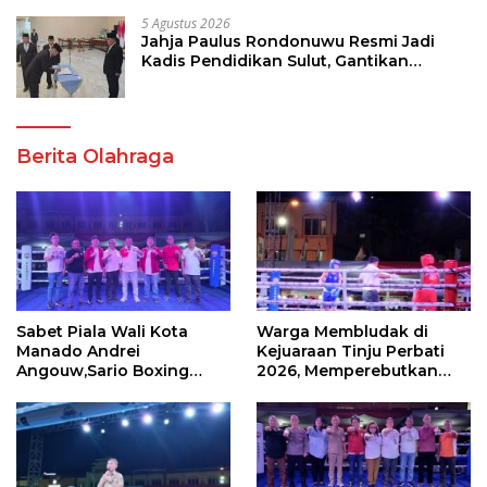
5 Agustus 2026
Jahja Paulus Rondonuwu Resmi Jadi
Kadis Pendidikan Sulut, Gantikan
Femmy J Suluh
Berita Olahraga
Sabet Piala Wali Kota
Warga Membludak di
Manado Andrei
Kejuaraan Tinju Perbati
Angouw,Sario Boxing
2026, Memperebutkan
Camp Juara Umum Tinju
Piala Wali Kota
Perbati 2026