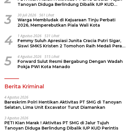
Tanoyan Diduga Berlindung Dibalik IUP KUD
Perintis
3
30 Juli 2026
561 Lihat
Warga Membludak di Kejuaraan Tinju Perbati
2026, Memperebutkan Piala Wali Kota
4
1 Agustus 2026
531 Lihat
Femmy Suluh Apresiasi Junita Cracia Putri Sigar,
Siswi SMKS Kristen 2 Tomohon Raih Medali Perak
LKS Dikmen Nasional 2026
5
4 Agustus 2026
515 Lihat
Forward Sulut Resmi Bergabung Dengan Wadah
Pokja PWI Kota Manado
Berita Kriminal
4 Agustus 2026
Bareskrim Polri Hentikan Aktivitas PT SMG di Tanoyan
Selatan, Lima Unit Excavator Turut Diamankan
3 Agustus 2026
PETI Kian Marak ! Aktivitas PT SMG di Jalur Tujuh
Tanoyan Diduga Berlindung Dibalik IUP KUD Perintis