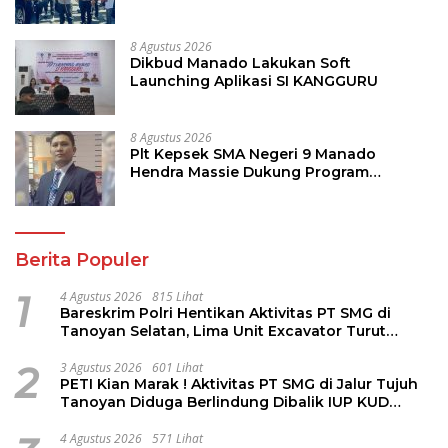
Pariwisata dan Jamin Keamanan
8 Agustus 2026
Dikbud Manado Lakukan Soft
Launching Aplikasi SI KANGGURU
8 Agustus 2026
Plt Kepsek SMA Negeri 9 Manado
Hendra Massie Dukung Program
Pendidikan Kadis Dikda Sulut Jahja
Rondonuwu
Berita Populer
1
4 Agustus 2026
815 Lihat
Bareskrim Polri Hentikan Aktivitas PT SMG di
Tanoyan Selatan, Lima Unit Excavator Turut
Diamankan
2
3 Agustus 2026
601 Lihat
PETI Kian Marak ! Aktivitas PT SMG di Jalur Tujuh
Tanoyan Diduga Berlindung Dibalik IUP KUD
Perintis
4 Agustus 2026
571 Lihat