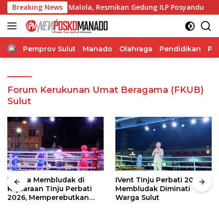
Langsung
e-166 Desa Malola, Resmikan Gedung ILP Posyandu
Breaking News
Gub
ke
konten
Home
Pemprov Sulut
Manado
Olahraga
Pendidikan
Po
Forum Kerukunan Umat Beragama (FKUB)
Sulut
Warga Membludak di
IVent Tinju Perbati 2026
Kejuaraan Tinju Perbati
Membludak Diminati
2026, Memperebutkan
Warga Sulut
Piala Wali Kota