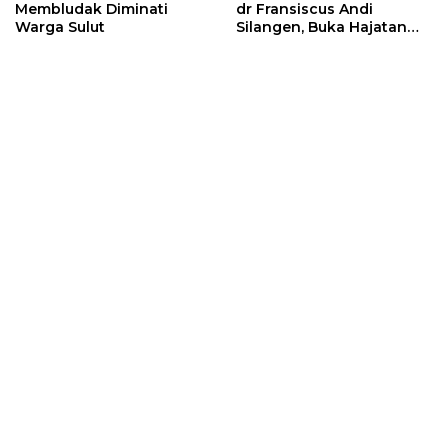
Membludak Diminati
dr Fransiscus Andi
Warga Sulut
Silangen, Buka Hajatan
Tinju Perbati Sulut,
Memperebutkan Piala
Wali Kota Manado