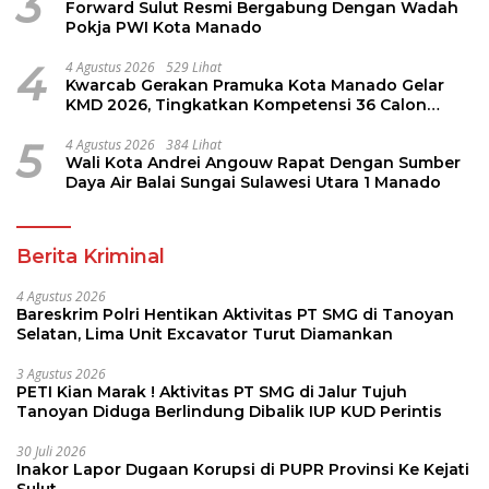
3
Forward Sulut Resmi Bergabung Dengan Wadah
Pokja PWI Kota Manado
4
4 Agustus 2026
529 Lihat
Kwarcab Gerakan Pramuka Kota Manado Gelar
KMD 2026, Tingkatkan Kompetensi 36 Calon
Pembina Pramuka
5
4 Agustus 2026
384 Lihat
Wali Kota Andrei Angouw Rapat Dengan Sumber
Daya Air Balai Sungai Sulawesi Utara 1 Manado
Berita Kriminal
4 Agustus 2026
Bareskrim Polri Hentikan Aktivitas PT SMG di Tanoyan
Selatan, Lima Unit Excavator Turut Diamankan
3 Agustus 2026
PETI Kian Marak ! Aktivitas PT SMG di Jalur Tujuh
Tanoyan Diduga Berlindung Dibalik IUP KUD Perintis
30 Juli 2026
Inakor Lapor Dugaan Korupsi di PUPR Provinsi Ke Kejati