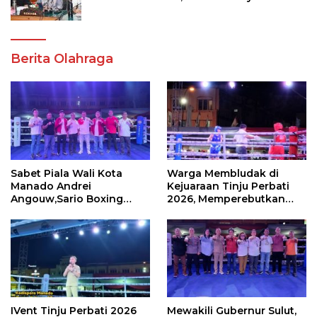
Akademik dan Kampus Kondusif
Berita Olahraga
Sabet Piala Wali Kota
Warga Membludak di
Manado Andrei
Kejuaraan Tinju Perbati
Angouw,Sario Boxing
2026, Memperebutkan
Camp Juara Umum Tinju
Piala Wali Kota
Perbati 2026
IVent Tinju Perbati 2026
Mewakili Gubernur Sulut,