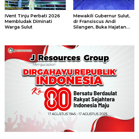
IVent Tinju Perbati 2026
Mewakili Gubernur Sulut,
Membludak Diminati
dr Fransiscus Andi
Warga Sulut
Silangen, Buka Hajatan
Tinju Perbati Sulut,
Memperebutkan Piala
Wali Kota Manado