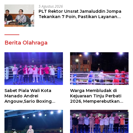
5 Agustus 2026
PLT Rektor Unsrat Jamaluddin Jompa
Tekankan 7 Poin, Pastikan Layanan
Akademik dan Kampus Kondusif
Berita Olahraga
Sabet Piala Wali Kota
Warga Membludak di
Manado Andrei
Kejuaraan Tinju Perbati
Angouw,Sario Boxing
2026, Memperebutkan
Camp Juara Umum Tinju
Piala Wali Kota
Perbati 2026