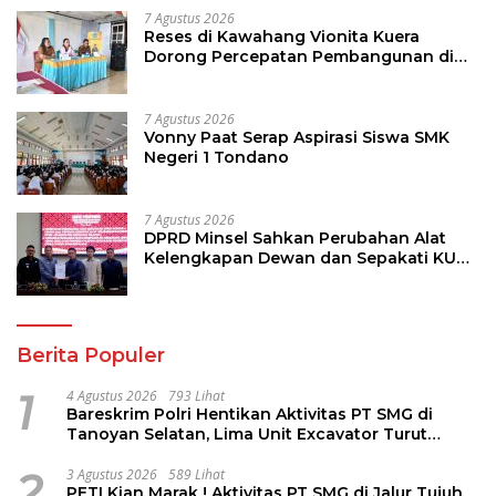
7 Agustus 2026
Reses di Kawahang Vionita Kuera
Dorong Percepatan Pembangunan di
Nusa Utara
7 Agustus 2026
Vonny Paat Serap Aspirasi Siswa SMK
Negeri 1 Tondano
7 Agustus 2026
DPRD Minsel Sahkan Perubahan Alat
Kelengkapan Dewan dan Sepakati KUA-
PPAS 2027
Berita Populer
1
4 Agustus 2026
793 Lihat
Bareskrim Polri Hentikan Aktivitas PT SMG di
Tanoyan Selatan, Lima Unit Excavator Turut
Diamankan
2
3 Agustus 2026
589 Lihat
PETI Kian Marak ! Aktivitas PT SMG di Jalur Tujuh