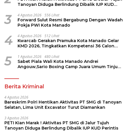
Tanoyan Diduga Berlindung Dibalik IUP KUD
Perintis
3
4 Agustus 2026
556 Lihat
Forward Sulut Resmi Bergabung Dengan Wadah
Pokja PWI Kota Manado
4
4 Agustus 2026
512 Lihat
Kwarcab Gerakan Pramuka Kota Manado Gelar
KMD 2026, Tingkatkan Kompetensi 36 Calon
Pembina Pramuka
5
1 Agustus 2026
480 Lihat
Sabet Piala Wali Kota Manado Andrei
Angouw,Sario Boxing Camp Juara Umum Tinju
Perbati 2026
Berita Kriminal
4 Agustus 2026
Bareskrim Polri Hentikan Aktivitas PT SMG di Tanoyan
Selatan, Lima Unit Excavator Turut Diamankan
3 Agustus 2026
PETI Kian Marak ! Aktivitas PT SMG di Jalur Tujuh
Tanoyan Diduga Berlindung Dibalik IUP KUD Perintis