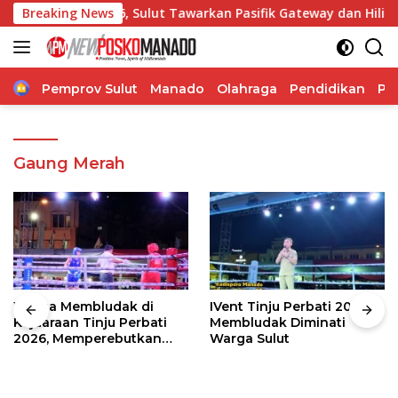
Langsung
NISF 2026, Sulut Tawarkan Pasifik Gateway dan Hilirisasi Kel
Breaking News
ke
konten
Home
Pemprov Sulut
Manado
Olahraga
Pendidikan
Po
Gaung Merah
Warga Membludak di
IVent Tinju Perbati 2026
Kejuaraan Tinju Perbati
Membludak Diminati
2026, Memperebutkan
Warga Sulut
Piala Wali Kota