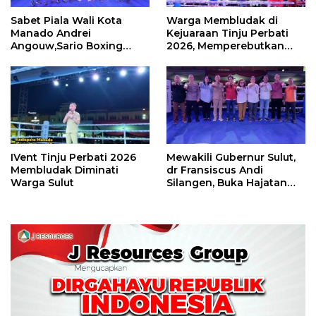
Sabet Piala Wali Kota
Warga Membludak di
Manado Andrei
Kejuaraan Tinju Perbati
Angouw,Sario Boxing
2026, Memperebutkan
Camp Juara Umum Tinju
Piala Wali Kota
Perbati 2026
IVent Tinju Perbati 2026
Mewakili Gubernur Sulut,
Membludak Diminati
dr Fransiscus Andi
Warga Sulut
Silangen, Buka Hajatan
Tinju Perbati Sulut,
Memperebutkan Piala
Wali Kota Manado