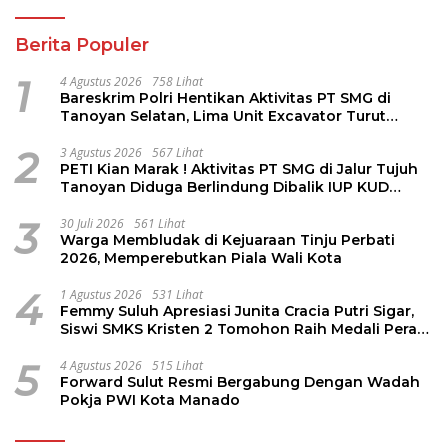
Berita Populer
1
4 Agustus 2026
758 Lihat
Bareskrim Polri Hentikan Aktivitas PT SMG di
Tanoyan Selatan, Lima Unit Excavator Turut
Diamankan
2
3 Agustus 2026
567 Lihat
PETI Kian Marak ! Aktivitas PT SMG di Jalur Tujuh
Tanoyan Diduga Berlindung Dibalik IUP KUD
Perintis
3
30 Juli 2026
561 Lihat
Warga Membludak di Kejuaraan Tinju Perbati
2026, Memperebutkan Piala Wali Kota
4
1 Agustus 2026
531 Lihat
Femmy Suluh Apresiasi Junita Cracia Putri Sigar,
Siswi SMKS Kristen 2 Tomohon Raih Medali Perak
LKS Dikmen Nasional 2026
5
4 Agustus 2026
515 Lihat
Forward Sulut Resmi Bergabung Dengan Wadah
Pokja PWI Kota Manado