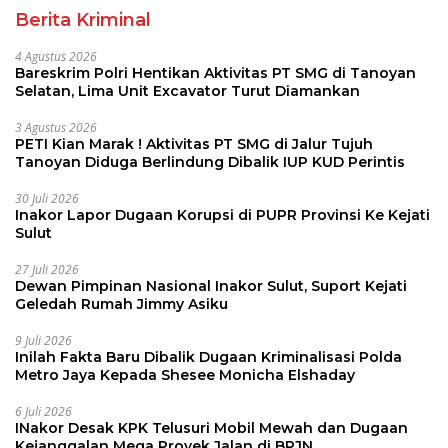
Berita Kriminal
4 Agustus 2026
Bareskrim Polri Hentikan Aktivitas PT SMG di Tanoyan
Selatan, Lima Unit Excavator Turut Diamankan
3 Agustus 2026
PETI Kian Marak ! Aktivitas PT SMG di Jalur Tujuh
Tanoyan Diduga Berlindung Dibalik IUP KUD Perintis
30 Juli 2026
Inakor Lapor Dugaan Korupsi di PUPR Provinsi Ke Kejati
Sulut
27 Juli 2026
Dewan Pimpinan Nasional Inakor Sulut, Suport Kejati
Geledah Rumah Jimmy Asiku
9 Juli 2026
Inilah Fakta Baru Dibalik Dugaan Kriminalisasi Polda
Metro Jaya Kepada Shesee Monicha Elshaday
6 Juli 2026
INakor Desak KPK Telusuri Mobil Mewah dan Dugaan
Kejanggalan Mega Proyek Jalan di BPJN