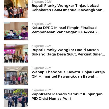
6 Agustus 2026
Bupati Franky Wongkar Tinjau Lokasi
Kebakaran GMIM Imanuel Kawangkoan
Bawah, Tegaskan Komitmen Dukung
Pemulihan
6 Agustus 2026
Ketua DPRD Minsel Pimpin Finalisasi
Pembahasan Rancangan KUA-PPAS
Tahun 2027
6 Agustus 2026
Bupati Franky Wongkar Hadiri Musda
Srikandi Jaga Desa Sulut, Perkuat Sinergi
Bangun Desa
6 Agustus 2026
Wabup Theodorus Kawatu Tinjau Gereja
GMIM Imanuel Kawangkoan Bawah
Pasca Kebakaran, Sampaikan Dukungan
bagi Jemaat
6 Agustus 2026
Kapolresta Manado Sambut Kunjungan
PID Divisi Humas Polri