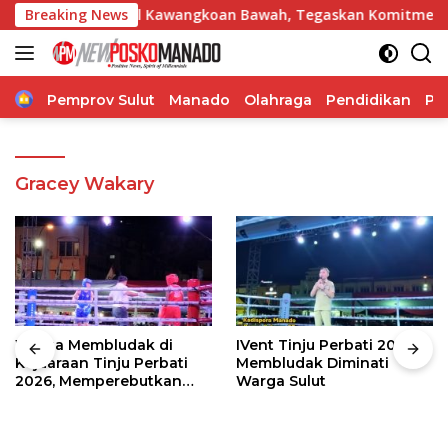
Langsung
 GMIM Imanuel Kawangkoan Bawah, Tegaskan Komitmen Dukung 
Breaking News
ke
konten
Home
Pemprov Sulut
Manado
Olahraga
Pendidikan
Po
Gracey Wakary
Warga Membludak di
IVent Tinju Perbati 2026
Kejuaraan Tinju Perbati
Membludak Diminati
2026, Memperebutkan
Warga Sulut
Piala Wali Kota