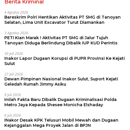
Berita Kriminal
4 Agustus 2026
Bareskrim Polri Hentikan Aktivitas PT SMG di Tanoyan
Selatan, Lima Unit Excavator Turut Diamankan
3 Agustus 2026
PETI Kian Marak ! Aktivitas PT SMG di Jalur Tujuh
Tanoyan Diduga Berlindung Dibalik IUP KUD Perintis
30 Juli 2026
Inakor Lapor Dugaan Korupsi di PUPR Provinsi Ke Kejati
Sulut
27 Juli 2026
Dewan Pimpinan Nasional Inakor Sulut, Suport Kejati
Geledah Rumah Jimmy Asiku
9 Juli 2026
Inilah Fakta Baru Dibalik Dugaan Kriminalisasi Polda
Metro Jaya Kepada Shesee Monicha Elshaday
6 Juli 2026
INakor Desak KPK Telusuri Mobil Mewah dan Dugaan
Kejanggalan Mega Proyek Jalan di BPJN