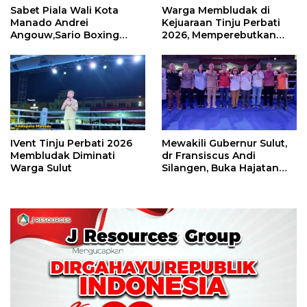
Sabet Piala Wali Kota
Warga Membludak di
Manado Andrei
Kejuaraan Tinju Perbati
Angouw,Sario Boxing
2026, Memperebutkan
Camp Juara Umum Tinju
Piala Wali Kota
Perbati 2026
IVent Tinju Perbati 2026
Mewakili Gubernur Sulut,
Membludak Diminati
dr Fransiscus Andi
Warga Sulut
Silangen, Buka Hajatan
Tinju Perbati Sulut,
Memperebutkan Piala
Wali Kota Manado