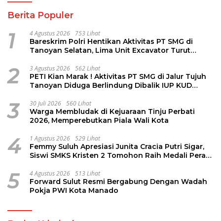
Berita Populer
1
4 Agustus 2026
753 Lihat
Bareskrim Polri Hentikan Aktivitas PT SMG di
Tanoyan Selatan, Lima Unit Excavator Turut
Diamankan
2
3 Agustus 2026
562 Lihat
PETI Kian Marak ! Aktivitas PT SMG di Jalur Tujuh
Tanoyan Diduga Berlindung Dibalik IUP KUD
Perintis
3
30 Juli 2026
560 Lihat
Warga Membludak di Kejuaraan Tinju Perbati
2026, Memperebutkan Piala Wali Kota
4
1 Agustus 2026
529 Lihat
Femmy Suluh Apresiasi Junita Cracia Putri Sigar,
Siswi SMKS Kristen 2 Tomohon Raih Medali Perak
LKS Dikmen Nasional 2026
5
4 Agustus 2026
513 Lihat
Forward Sulut Resmi Bergabung Dengan Wadah
Pokja PWI Kota Manado