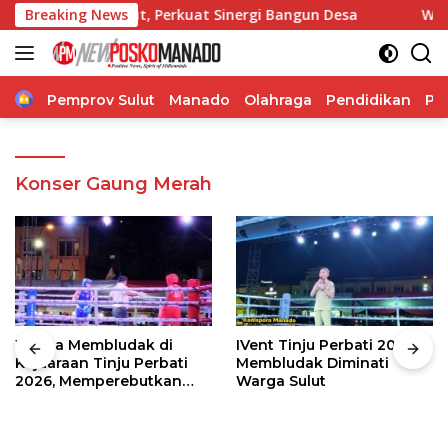
Langsung
ga Desa Sulut, Perkuat Sinergi Bangun Desa
Breaking News
Wabup The
ke
konten
Home
Pemprov Sulut
Manado
Olahraga
Pendidikan
Po
Konser Gaung Merah
Warga Membludak di
IVent Tinju Perbati 2026
Kejuaraan Tinju Perbati
Membludak Diminati
2026, Memperebutkan
Warga Sulut
Piala Wali Kota