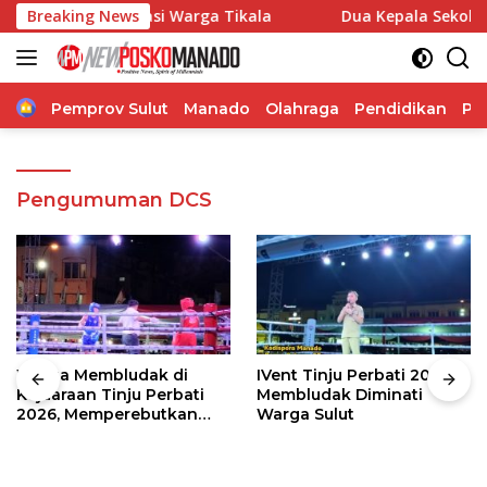
Langsung
angkan Aspirasi Warga Tikala
Breaking News
Dua Kepala Sekolah Nasiona
ke
konten
Home
Pemprov Sulut
Manado
Olahraga
Pendidikan
Po
Pengumuman DCS
Warga Membludak di
IVent Tinju Perbati 2026
Kejuaraan Tinju Perbati
Membludak Diminati
2026, Memperebutkan
Warga Sulut
Piala Wali Kota