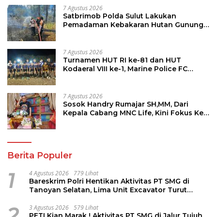
7 Agustus 2026
Satbrimob Polda Sulut Lakukan
Pemadaman Kebakaran Hutan Gunung
Soputan
7 Agustus 2026
Turnamen HUT RI ke-81 dan HUT
Kodaeral VIII ke-1, Marine Police FC
Amankan Tiket 16 Besar
7 Agustus 2026
Sosok Handry Rumajar SH,MM, Dari
Kepala Cabang MNC Life, Kini Fokus Ke
Profesional Fotografi
Berita Populer
1
4 Agustus 2026
779 Lihat
Bareskrim Polri Hentikan Aktivitas PT SMG di
Tanoyan Selatan, Lima Unit Excavator Turut
Diamankan
2
3 Agustus 2026
579 Lihat
PETI Kian Marak ! Aktivitas PT SMG di Jalur Tujuh