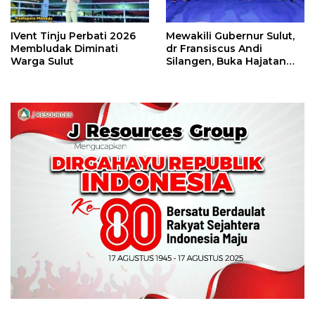
IVent Tinju Perbati 2026
Mewakili Gubernur Sulut,
Membludak Diminati
dr Fransiscus Andi
Warga Sulut
Silangen, Buka Hajatan
Tinju Perbati Sulut,
Memperebutkan Piala
Wali Kota Manado