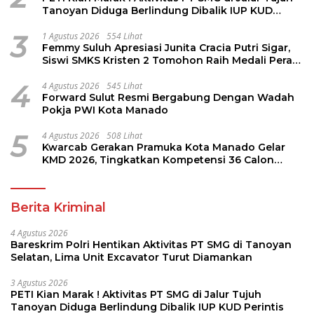
Tanoyan Diduga Berlindung Dibalik IUP KUD
Perintis
3
1 Agustus 2026
554 Lihat
Femmy Suluh Apresiasi Junita Cracia Putri Sigar,
Siswi SMKS Kristen 2 Tomohon Raih Medali Perak
LKS Dikmen Nasional 2026
4
4 Agustus 2026
545 Lihat
Forward Sulut Resmi Bergabung Dengan Wadah
Pokja PWI Kota Manado
5
4 Agustus 2026
508 Lihat
Kwarcab Gerakan Pramuka Kota Manado Gelar
KMD 2026, Tingkatkan Kompetensi 36 Calon
Pembina Pramuka
Berita Kriminal
4 Agustus 2026
Bareskrim Polri Hentikan Aktivitas PT SMG di Tanoyan
Selatan, Lima Unit Excavator Turut Diamankan
3 Agustus 2026
PETI Kian Marak ! Aktivitas PT SMG di Jalur Tujuh
Tanoyan Diduga Berlindung Dibalik IUP KUD Perintis