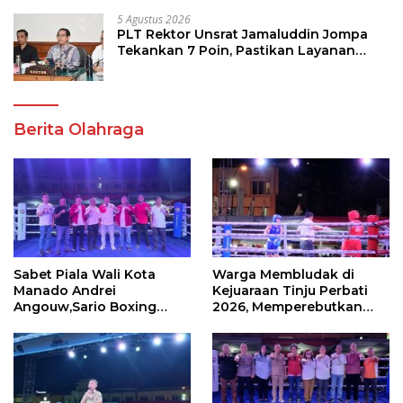
5 Agustus 2026
PLT Rektor Unsrat Jamaluddin Jompa
Tekankan 7 Poin, Pastikan Layanan
Akademik dan Kampus Kondusif
Berita Olahraga
Sabet Piala Wali Kota
Warga Membludak di
Manado Andrei
Kejuaraan Tinju Perbati
Angouw,Sario Boxing
2026, Memperebutkan
Camp Juara Umum Tinju
Piala Wali Kota
Perbati 2026