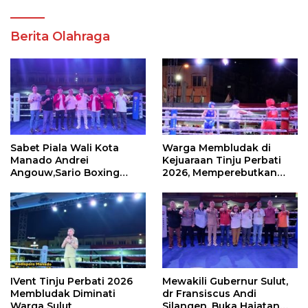
Berita Olahraga
Sabet Piala Wali Kota
Warga Membludak di
Manado Andrei
Kejuaraan Tinju Perbati
Angouw,Sario Boxing
2026, Memperebutkan
Camp Juara Umum Tinju
Piala Wali Kota
Perbati 2026
IVent Tinju Perbati 2026
Mewakili Gubernur Sulut,
Membludak Diminati
dr Fransiscus Andi
Warga Sulut
Silangen, Buka Hajatan