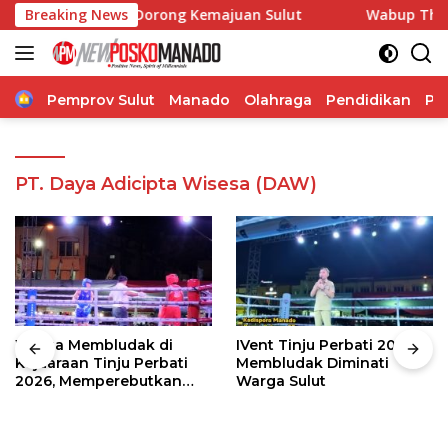
Langsung
si, Pangdam Dorong Kemajuan Sulut
Breaking News
Wabup Theodorus Ka
ke
konten
Home
Pemprov Sulut
Manado
Olahraga
Pendidikan
Po
PT. Daya Adicipta Wisesa (DAW)
Warga Membludak di
IVent Tinju Perbati 2026
Kejuaraan Tinju Perbati
Membludak Diminati
2026, Memperebutkan
Warga Sulut
Piala Wali Kota