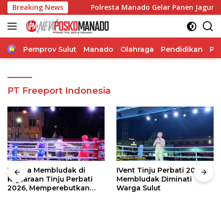
Langsung
as Polri
Breaking News
Polresta Manado Gelar Panen Jagung di Des
ke
konten
Home
Pemprov Sulut
Manado
Olahraga
Pendidikan
Po
PT Freeport Indonesia
Warga Membludak di
IVent Tinju Perbati 2026
Kejuaraan Tinju Perbati
Membludak Diminati
2026, Memperebutkan
Warga Sulut
Piala Wali Kota