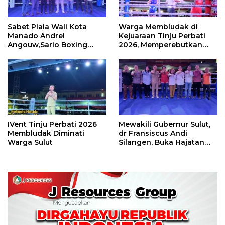
Sabet Piala Wali Kota
Warga Membludak di
Manado Andrei
Kejuaraan Tinju Perbati
Angouw,Sario Boxing
2026, Memperebutkan
Camp Juara Umum Tinju
Piala Wali Kota
Perbati 2026
IVent Tinju Perbati 2026
Mewakili Gubernur Sulut,
Membludak Diminati
dr Fransiscus Andi
Warga Sulut
Silangen, Buka Hajatan
Tinju Perbati Sulut,
Memperebutkan Piala
Wali Kota Manado