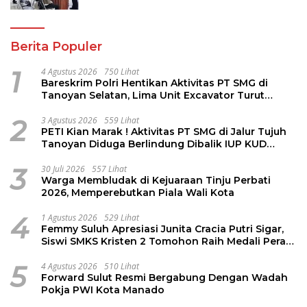
Layanan Laporan Kamtibmas
Berita Populer
1
4 Agustus 2026
750 Lihat
Bareskrim Polri Hentikan Aktivitas PT SMG di
Tanoyan Selatan, Lima Unit Excavator Turut
Diamankan
2
3 Agustus 2026
559 Lihat
PETI Kian Marak ! Aktivitas PT SMG di Jalur Tujuh
Tanoyan Diduga Berlindung Dibalik IUP KUD
Perintis
3
30 Juli 2026
557 Lihat
Warga Membludak di Kejuaraan Tinju Perbati
2026, Memperebutkan Piala Wali Kota
4
1 Agustus 2026
529 Lihat
Femmy Suluh Apresiasi Junita Cracia Putri Sigar,
Siswi SMKS Kristen 2 Tomohon Raih Medali Perak
LKS Dikmen Nasional 2026
5
4 Agustus 2026
510 Lihat
Forward Sulut Resmi Bergabung Dengan Wadah
Pokja PWI Kota Manado