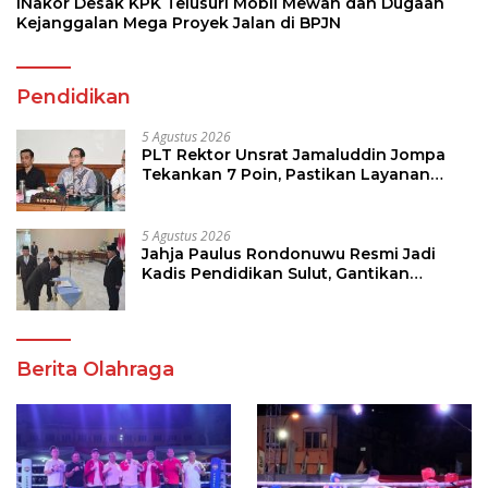
INakor Desak KPK Telusuri Mobil Mewah dan Dugaan
Kejanggalan Mega Proyek Jalan di BPJN
Pendidikan
5 Agustus 2026
PLT Rektor Unsrat Jamaluddin Jompa
Tekankan 7 Poin, Pastikan Layanan
Akademik dan Kampus Kondusif
5 Agustus 2026
Jahja Paulus Rondonuwu Resmi Jadi
Kadis Pendidikan Sulut, Gantikan
Femmy J Suluh
Berita Olahraga