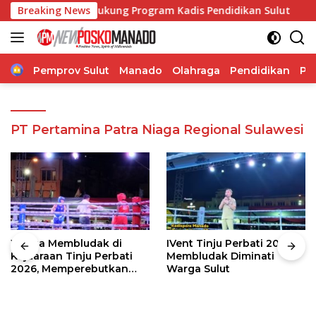
Langsung
y Jermias Dukung Program Kadis Pendidikan Sulut
Breaking News
Jah
ke
konten
Home
Pemprov Sulut
Manado
Olahraga
Pendidikan
Po
PT Pertamina Patra Niaga Regional Sulawesi
Warga Membludak di
IVent Tinju Perbati 2026
Kejuaraan Tinju Perbati
Membludak Diminati
2026, Memperebutkan
Warga Sulut
Piala Wali Kota