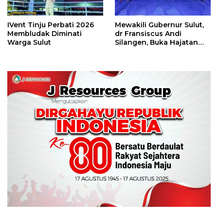
IVent Tinju Perbati 2026
Mewakili Gubernur Sulut,
Membludak Diminati
dr Fransiscus Andi
Warga Sulut
Silangen, Buka Hajatan
Tinju Perbati Sulut,
Memperebutkan Piala
Wali Kota Manado