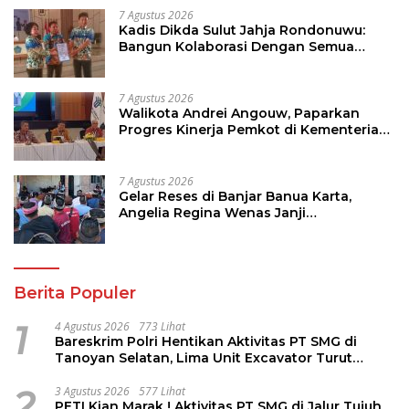
7 Agustus 2026
Kadis Dikda Sulut Jahja Rondonuwu:
Bangun Kolaborasi Dengan Semua
Pihak
7 Agustus 2026
Walikota Andrei Angouw, Paparkan
Progres Kinerja Pemkot di Kementerian
Investasi dan Hilirisasi/BKPM
7 Agustus 2026
Gelar Reses di Banjar Banua Karta,
Angelia Regina Wenas Janji
Perjuangkan Semua Aspirasi
Berita Populer
1
4 Agustus 2026
773 Lihat
Bareskrim Polri Hentikan Aktivitas PT SMG di
Tanoyan Selatan, Lima Unit Excavator Turut
Diamankan
2
3 Agustus 2026
577 Lihat
PETI Kian Marak ! Aktivitas PT SMG di Jalur Tujuh