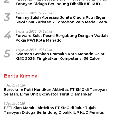
Tanoyan Diduga Berlindung Dibalik IUP KUD
Perintis
3
1 Agustus 2026
549 Lihat
Femmy Suluh Apresiasi Junita Cracia Putri Sigar,
Siswi SMKS Kristen 2 Tomohon Raih Medali Perak
LKS Dikmen Nasional 2026
4
4 Agustus 2026
542 Lihat
Forward Sulut Resmi Bergabung Dengan Wadah
Pokja PWI Kota Manado
5
4 Agustus 2026
498 Lihat
Kwarcab Gerakan Pramuka Kota Manado Gelar
KMD 2026, Tingkatkan Kompetensi 36 Calon
Pembina Pramuka
Berita Kriminal
4 Agustus 2026
Bareskrim Polri Hentikan Aktivitas PT SMG di Tanoyan
Selatan, Lima Unit Excavator Turut Diamankan
3 Agustus 2026
PETI Kian Marak ! Aktivitas PT SMG di Jalur Tujuh
Tanoyan Diduga Berlindung Dibalik IUP KUD Perintis