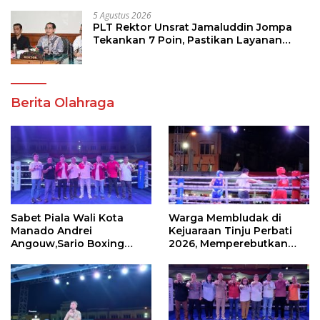
5 Agustus 2026
PLT Rektor Unsrat Jamaluddin Jompa
Tekankan 7 Poin, Pastikan Layanan
Akademik dan Kampus Kondusif
Berita Olahraga
Sabet Piala Wali Kota
Warga Membludak di
Manado Andrei
Kejuaraan Tinju Perbati
Angouw,Sario Boxing
2026, Memperebutkan
Camp Juara Umum Tinju
Piala Wali Kota
Perbati 2026