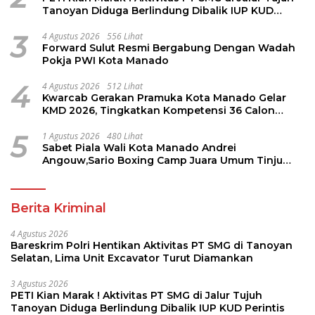
Tanoyan Diduga Berlindung Dibalik IUP KUD
Perintis
3
4 Agustus 2026
556 Lihat
Forward Sulut Resmi Bergabung Dengan Wadah
Pokja PWI Kota Manado
4
4 Agustus 2026
512 Lihat
Kwarcab Gerakan Pramuka Kota Manado Gelar
KMD 2026, Tingkatkan Kompetensi 36 Calon
Pembina Pramuka
5
1 Agustus 2026
480 Lihat
Sabet Piala Wali Kota Manado Andrei
Angouw,Sario Boxing Camp Juara Umum Tinju
Perbati 2026
Berita Kriminal
4 Agustus 2026
Bareskrim Polri Hentikan Aktivitas PT SMG di Tanoyan
Selatan, Lima Unit Excavator Turut Diamankan
3 Agustus 2026
PETI Kian Marak ! Aktivitas PT SMG di Jalur Tujuh
Tanoyan Diduga Berlindung Dibalik IUP KUD Perintis