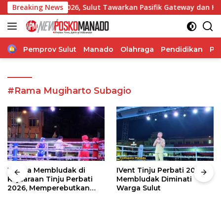
Langsung
 NISF 2026, Sulut Tawarkan Pasifik Gateway dan Hilirisasi Ke
Breaking News
ke
konten
Home
Pemprov Sulut
Manado
Olahraga
Pendidikan
Po
#Rama Mugiharto Subagio
Warga Membludak di
IVent Tinju Perbati 2026
Kejuaraan Tinju Perbati
Membludak Diminati
2026, Memperebutkan
Warga Sulut
Piala Wali Kota