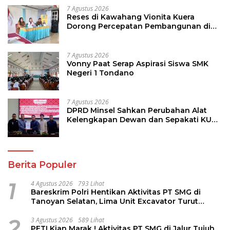
7 Agustus 2026
Reses di Kawahang Vionita Kuera
Dorong Percepatan Pembangunan di
Nusa Utara
7 Agustus 2026
Vonny Paat Serap Aspirasi Siswa SMK
Negeri 1 Tondano
7 Agustus 2026
DPRD Minsel Sahkan Perubahan Alat
Kelengkapan Dewan dan Sepakati KUA-
PPAS 2027
Berita Populer
1
4 Agustus 2026
793 Lihat
Bareskrim Polri Hentikan Aktivitas PT SMG di
Tanoyan Selatan, Lima Unit Excavator Turut
Diamankan
2
3 Agustus 2026
589 Lihat
PETI Kian Marak ! Aktivitas PT SMG di Jalur Tujuh