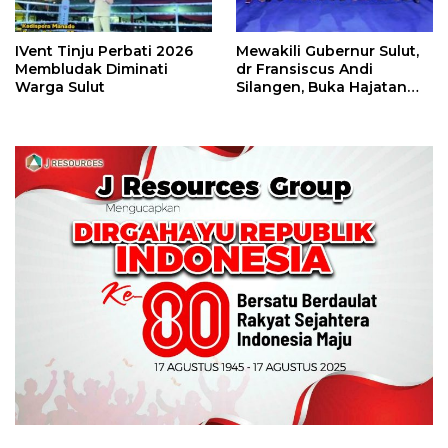
IVent Tinju Perbati 2026
Mewakili Gubernur Sulut,
Membludak Diminati
dr Fransiscus Andi
Warga Sulut
Silangen, Buka Hajatan
Tinju Perbati Sulut,
Memperebutkan Piala
Wali Kota Manado