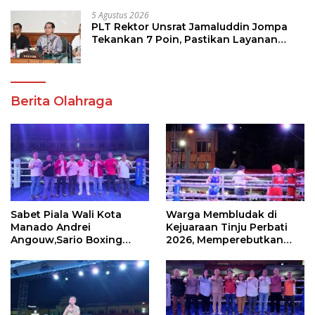
5 Agustus 2026
PLT Rektor Unsrat Jamaluddin Jompa
Tekankan 7 Poin, Pastikan Layanan
Akademik dan Kampus Kondusif
Berita Olahraga
Sabet Piala Wali Kota
Warga Membludak di
Manado Andrei
Kejuaraan Tinju Perbati
Angouw,Sario Boxing
2026, Memperebutkan
Camp Juara Umum Tinju
Piala Wali Kota
Perbati 2026