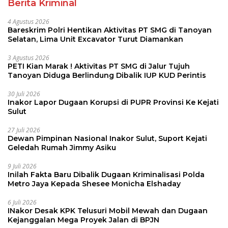
Berita Kriminal
4 Agustus 2026
Bareskrim Polri Hentikan Aktivitas PT SMG di Tanoyan
Selatan, Lima Unit Excavator Turut Diamankan
3 Agustus 2026
PETI Kian Marak ! Aktivitas PT SMG di Jalur Tujuh
Tanoyan Diduga Berlindung Dibalik IUP KUD Perintis
30 Juli 2026
Inakor Lapor Dugaan Korupsi di PUPR Provinsi Ke Kejati
Sulut
27 Juli 2026
Dewan Pimpinan Nasional Inakor Sulut, Suport Kejati
Geledah Rumah Jimmy Asiku
9 Juli 2026
Inilah Fakta Baru Dibalik Dugaan Kriminalisasi Polda
Metro Jaya Kepada Shesee Monicha Elshaday
6 Juli 2026
INakor Desak KPK Telusuri Mobil Mewah dan Dugaan
Kejanggalan Mega Proyek Jalan di BPJN