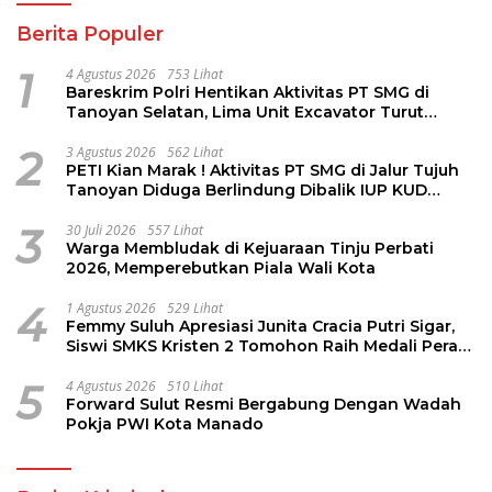
Berita Populer
1
4 Agustus 2026
753 Lihat
Bareskrim Polri Hentikan Aktivitas PT SMG di
Tanoyan Selatan, Lima Unit Excavator Turut
Diamankan
2
3 Agustus 2026
562 Lihat
PETI Kian Marak ! Aktivitas PT SMG di Jalur Tujuh
Tanoyan Diduga Berlindung Dibalik IUP KUD
Perintis
3
30 Juli 2026
557 Lihat
Warga Membludak di Kejuaraan Tinju Perbati
2026, Memperebutkan Piala Wali Kota
4
1 Agustus 2026
529 Lihat
Femmy Suluh Apresiasi Junita Cracia Putri Sigar,
Siswi SMKS Kristen 2 Tomohon Raih Medali Perak
LKS Dikmen Nasional 2026
5
4 Agustus 2026
510 Lihat
Forward Sulut Resmi Bergabung Dengan Wadah
Pokja PWI Kota Manado