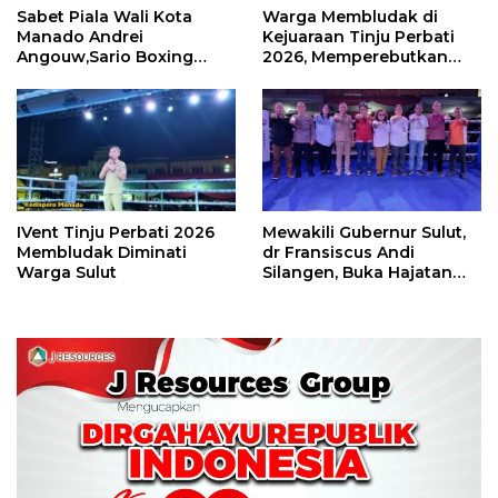
Sabet Piala Wali Kota
Warga Membludak di
Manado Andrei
Kejuaraan Tinju Perbati
Angouw,Sario Boxing
2026, Memperebutkan
Camp Juara Umum Tinju
Piala Wali Kota
Perbati 2026
IVent Tinju Perbati 2026
Mewakili Gubernur Sulut,
Membludak Diminati
dr Fransiscus Andi
Warga Sulut
Silangen, Buka Hajatan
Tinju Perbati Sulut,
Memperebutkan Piala
Wali Kota Manado