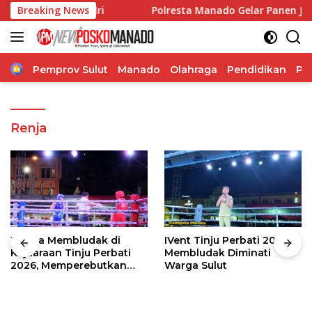
Langsung
i Humas Polri
Breaking News
Polresta Manado Gelar Panen Jagung d
ke
konten
Home
Pemprov Sulut
Manado
Olahraga
Pendidikan
Po
Renja
Warga Membludak di
IVent Tinju Perbati 2026
Kejuaraan Tinju Perbati
Membludak Diminati
2026, Memperebutkan
Warga Sulut
Piala Wali Kota