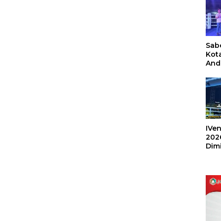
Sabe
Kot
And
Ang
Box
Umu
202
IVen
202
Dim
Sulu