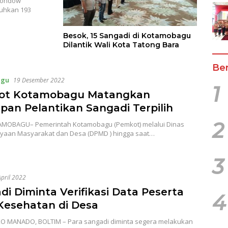
gondow
kuhkan 193
Besok, 15 Sangadi di Kotamobagu
Dilantik Wali Kota Tatong Bara
Ber
agu
19 Desember 2022
1
ot Kotamobagu Matangkan
apan Pelantikan Sangadi Terpilih
2
MOBAGU– Pemerintah Kotamobagu (Pemkot) melalui Dinas
aan Masyarakat dan Desa (DPMD ) hingga saat…
3
April 2022
di Diminta Verifikasi Data Peserta
4
Kesehatan di Desa
 MANADO, BOLTIM – Para sangadi diminta segera melakukan