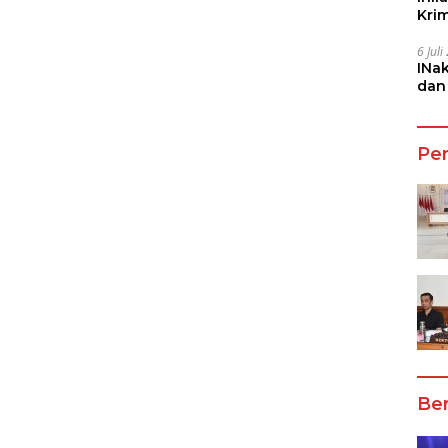
Kri
She
6 Jul
INa
dan
Jala
Pe
Ber