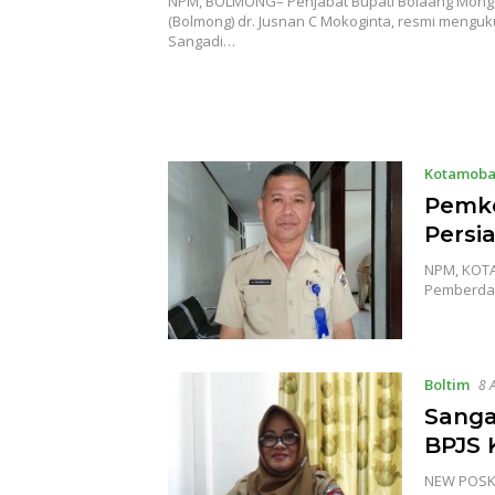
NPM, BOLMONG– Penjabat Bupati Bolaang Mon
(Bolmong) dr. Jusnan C Mokoginta, resmi mengu
Sangadi…
Kotamob
Pemk
Persi
NPM, KOTA
Pemberday
Boltim
8 
Sanga
BPJS 
NEW POSKO