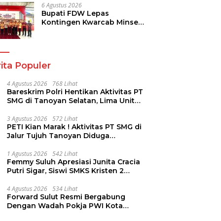
Pendidikan
6 Agustus 2026
Bupati FDW Lepas
Kontingen Kwarcab Minsel,
Siap Harumkan Daerah di
Jambore Nasional XII
ita Populer
4 Agustus 2026
768 Lihat
Bareskrim Polri Hentikan Aktivitas PT
SMG di Tanoyan Selatan, Lima Unit
Excavator Turut Diamankan
3 Agustus 2026
572 Lihat
PETI Kian Marak ! Aktivitas PT SMG di
Jalur Tujuh Tanoyan Diduga
Berlindung Dibalik IUP KUD Perintis
1 Agustus 2026
542 Lihat
Femmy Suluh Apresiasi Junita Cracia
Putri Sigar, Siswi SMKS Kristen 2
Tomohon Raih Medali Perak LKS
Dikmen Nasional 2026
4 Agustus 2026
534 Lihat
Forward Sulut Resmi Bergabung
Dengan Wadah Pokja PWI Kota
Manado