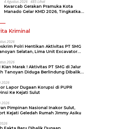
4 Agustus 2026
485 Lihat
Kwarcab Gerakan Pramuka Kota
Manado Gelar KMD 2026, Tingkatkan
Kompetensi 36 Calon Pembina
Pramuka
ita Kriminal
stus 2026
skrim Polri Hentikan Aktivitas PT SMG
Tanoyan Selatan, Lima Unit Excavator
ut Diamankan
stus 2026
 Kian Marak ! Aktivitas PT SMG di Jalur
uh Tanoyan Diduga Berlindung Dibalik
KUD Perintis
li 2026
kor Lapor Dugaan Korupsi di PUPR
insi Ke Kejati Sulut
li 2026
an Pimpinan Nasional Inakor Sulut,
ort Kejati Geledah Rumah Jimmy Asiku
i 2026
ah Fakta Baru Dibalik Dugaan