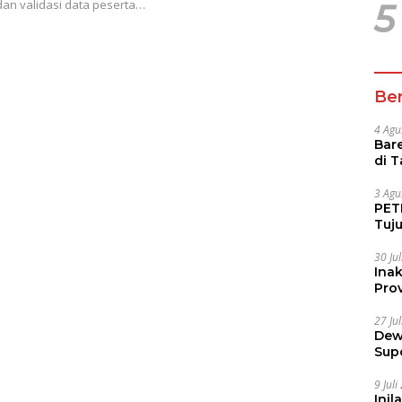
 dan validasi data peserta…
5
Ber
4 Agu
Bare
di 
Tur
3 Agu
PETI
Tuj
IUP 
30 Ju
Ina
Prov
27 Ju
Dew
Sup
9 Jul
Inil