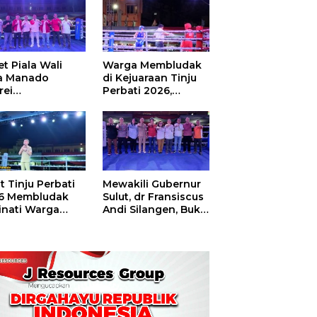
t Piala Wali
Warga Membludak
a Manado
di Kejuaraan Tinju
rei
Perbati 2026,
ouw,Sario
Memperebutkan
ing Camp Juara
Piala Wali Kota
m Tinju Perbati
6
t Tinju Perbati
Mewakili Gubernur
6 Membludak
Sulut, dr Fransiscus
inati Warga
Andi Silangen, Buka
t
Hajatan Tinju
Perbati Sulut,
Memperebutkan
Piala Wali Kota
Manado