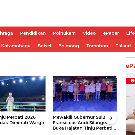
ahraga
Pendidikan
Polhukam
Video
ePaper
Life
Kotamobagu
Bolsel
Bolmong
Tomohon
Talaud
eP
nju Perbati 2026
Mewakili Gubernur Sulut, dr
Juar
ak Diminati Warga
Fransiscus Andi Silangen,
Keju
Buka Hajatan Tinju Perbati
2026
Sulut, Memperebutkan Piala
Wali