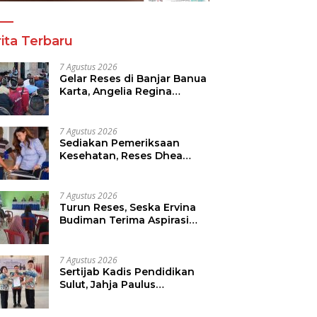
ita Terbaru
7 Agustus 2026
Gelar Reses di Banjar Banua
Karta, Angelia Regina
Wenas Janji Perjuangkan
Semua Aspirasi
7 Agustus 2026
Sediakan Pemeriksaan
Kesehatan, Reses Dhea
Lumenta Dipadati Warga
7 Agustus 2026
Turun Reses, Seska Ervina
Budiman Terima Aspirasi
Soal Infrastruktur, IPR dan
Penguatan UMKM
7 Agustus 2026
Sertijab Kadis Pendidikan
Sulut, Jahja Paulus
Rondonuwu Siap Lanjutkan
Program Strategis