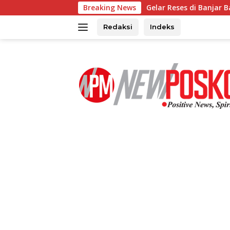
Langsung
Breaking News
Gelar Reses di Banjar Banua Karta, 
ke
konten
Redaksi
Indeks