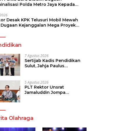
minalisasi Polda Metro Jaya Kepada
see Monicha Elshaday
i 2026
kor Desak KPK Telusuri Mobil Mewah
 Dugaan Kejanggalan Mega Proyek
n di BPJN
ndidikan
7 Agustus 2026
Sertijab Kadis Pendidikan
Sulut, Jahja Paulus
Rondonuwu Siap Lanjutkan
Program Strategis
Pendidikan
5 Agustus 2026
PLT Rektor Unsrat
Jamaluddin Jompa
Tekankan 7 Poin, Pastikan
Layanan Akademik dan
Kampus Kondusif
ita Olahraga