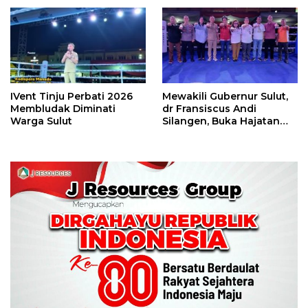
Camp Juara Umum Tinju
Piala Wali Kota
Perbati 2026
IVent Tinju Perbati 2026
Mewakili Gubernur Sulut,
Membludak Diminati
dr Fransiscus Andi
Warga Sulut
Silangen, Buka Hajatan
Tinju Perbati Sulut,
Memperebutkan Piala
Wali Kota Manado