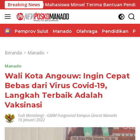
Langsung
180 Mahasiswa Minsel Terima Bantuan Pendidikan, Pemkab Si
Breaking News
ke
konten
Home
Pemprov Sulut
Manado
Olahraga
Pendidikan
Po
Beranda
Manado
Manado
Wali Kota Angouw: Ingin Cepat
Bebas dari Virus Covid-19,
Langkah Terbaik Adalah
Vaksinasi
Yudi Mintalangi
-
GMIM Fungsional Kampus Unsrat Manado
16 Januari 2022