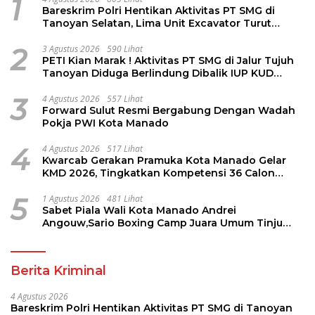
1
Bareskrim Polri Hentikan Aktivitas PT SMG di
Tanoyan Selatan, Lima Unit Excavator Turut
Diamankan
2
3 Agustus 2026
590 Lihat
PETI Kian Marak ! Aktivitas PT SMG di Jalur Tujuh
Tanoyan Diduga Berlindung Dibalik IUP KUD
Perintis
3
4 Agustus 2026
557 Lihat
Forward Sulut Resmi Bergabung Dengan Wadah
Pokja PWI Kota Manado
4
4 Agustus 2026
517 Lihat
Kwarcab Gerakan Pramuka Kota Manado Gelar
KMD 2026, Tingkatkan Kompetensi 36 Calon
Pembina Pramuka
5
1 Agustus 2026
481 Lihat
Sabet Piala Wali Kota Manado Andrei
Angouw,Sario Boxing Camp Juara Umum Tinju
Perbati 2026
Berita Kriminal
4 Agustus 2026
Bareskrim Polri Hentikan Aktivitas PT SMG di Tanoyan