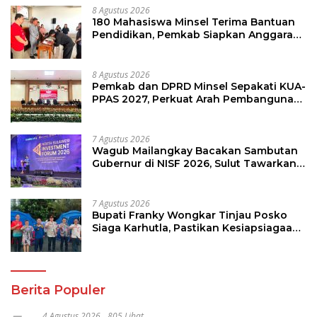
8 Agustus 2026
180 Mahasiswa Minsel Terima Bantuan
Pendidikan, Pemkab Siapkan Anggaran
Rp400 Juta
8 Agustus 2026
Pemkab dan DPRD Minsel Sepakati KUA-
PPAS 2027, Perkuat Arah Pembangunan
Daerah
7 Agustus 2026
Wagub Mailangkay Bacakan Sambutan
Gubernur di NISF 2026, Sulut Tawarkan
Pasifik Gateway dan Hilirisasi Kelapa ke
Investor
7 Agustus 2026
Bupati Franky Wongkar Tinjau Posko
Siaga Karhutla, Pastikan Kesiapsiagaan
Hadapi Musim Kemarau
Berita Populer
4 Agustus 2026
805 Lihat