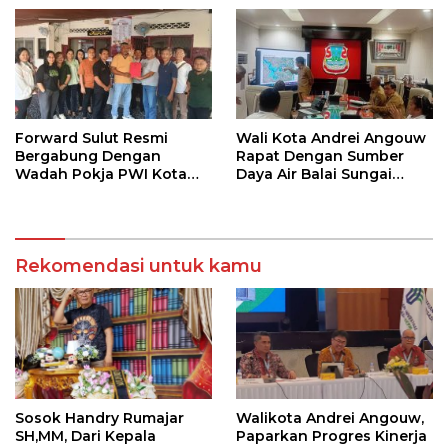
36 Calon Pembina
Pramuka
Forward Sulut Resmi
Wali Kota Andrei Angouw
Bergabung Dengan
Rapat Dengan Sumber
Wadah Pokja PWI Kota
Daya Air Balai Sungai
Manado
Sulawesi Utara 1 Manado
Rekomendasi untuk kamu
Sosok Handry Rumajar
Walikota Andrei Angouw,
SH,MM, Dari Kepala
Paparkan Progres Kinerja