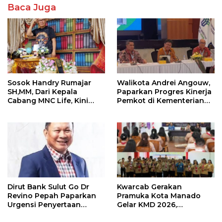
Baca Juga
Sosok Handry Rumajar
Walikota Andrei Angouw,
SH,MM, Dari Kepala
Paparkan Progres Kinerja
Cabang MNC Life, Kini
Pemkot di Kementerian
Fokus Ke Profesional
Investasi dan
Fotografi
Hilirisasi/BKPM
Dirut Bank Sulut Go Dr
Kwarcab Gerakan
Revino Pepah Paparkan
Pramuka Kota Manado
Urgensi Penyertaan
Gelar KMD 2026,
Modal Rp 30 Miliar
Tingkatkan Kompetensi