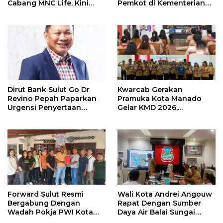
Cabang MNC Life, Kini
Pemkot di Kementerian
Fokus Ke Profesional
Investasi dan
Fotografi
Hilirisasi/BKPM
Dirut Bank Sulut Go Dr
Kwarcab Gerakan
Revino Pepah Paparkan
Pramuka Kota Manado
Urgensi Penyertaan
Gelar KMD 2026,
Modal Rp 30 Miliar
Tingkatkan Kompetensi
36 Calon Pembina
Pramuka
Forward Sulut Resmi
Wali Kota Andrei Angouw
Bergabung Dengan
Rapat Dengan Sumber
Wadah Pokja PWI Kota
Daya Air Balai Sungai
Manado
Sulawesi Utara 1 Manado