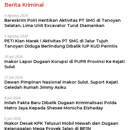
Berita Kriminal
4 Agustus 2026
Bareskrim Polri Hentikan Aktivitas PT SMG di Tanoyan
Selatan, Lima Unit Excavator Turut Diamankan
3 Agustus 2026
PETI Kian Marak ! Aktivitas PT SMG di Jalur Tujuh
Tanoyan Diduga Berlindung Dibalik IUP KUD Perintis
30 Juli 2026
Inakor Lapor Dugaan Korupsi di PUPR Provinsi Ke Kejati
Sulut
27 Juli 2026
Dewan Pimpinan Nasional Inakor Sulut, Suport Kejati
Geledah Rumah Jimmy Asiku
9 Juli 2026
Inilah Fakta Baru Dibalik Dugaan Kriminalisasi Polda
Metro Jaya Kepada Shesee Monicha Elshaday
6 Juli 2026
INakor Desak KPK Telusuri Mobil Mewah dan Dugaan
Kejanggalan Mega Proyek Jalan di BPJN