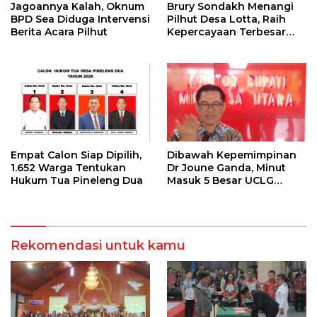
Jagoannya Kalah, Oknum
Brury Sondakh Menangi
BPD Sea Diduga Intervensi
Pilhut Desa Lotta, Raih
Berita Acara Pilhut
Kepercayaan Terbesar
Masyarakat
Empat Calon Siap Dipilih,
Dibawah Kepemimpinan
1.652 Warga Tentukan
Dr Joune Ganda, Minut
Hukum Tua Pineleng Dua
Masuk 5 Besar UCLG
Peace Prize 2026
Rekomendasi untuk kamu