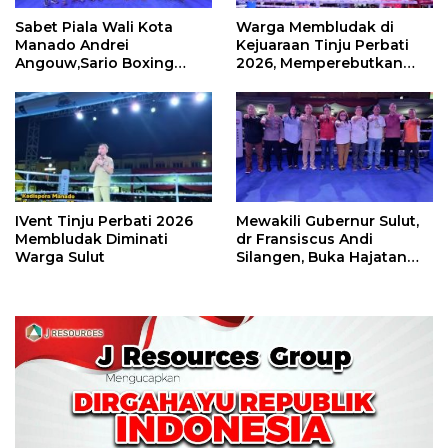
Sabet Piala Wali Kota
Warga Membludak di
Manado Andrei
Kejuaraan Tinju Perbati
Angouw,Sario Boxing
2026, Memperebutkan
Camp Juara Umum Tinju
Piala Wali Kota
Perbati 2026
IVent Tinju Perbati 2026
Mewakili Gubernur Sulut,
Membludak Diminati
dr Fransiscus Andi
Warga Sulut
Silangen, Buka Hajatan
Tinju Perbati Sulut,
Memperebutkan Piala
Wali Kota Manado