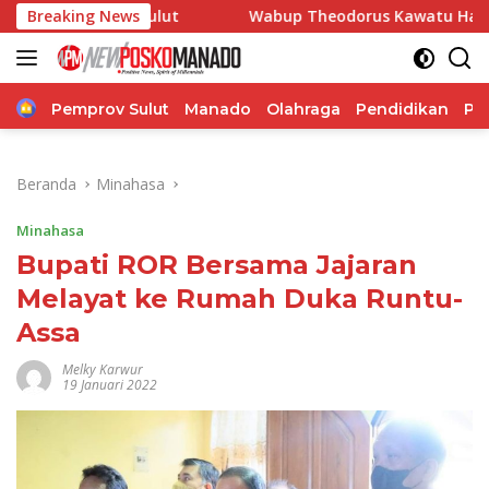
Langsung
n Sulut
Breaking News
Wabup Theodorus Kawatu Hadiri HUT ke-166 D
ke
konten
Home
Pemprov Sulut
Manado
Olahraga
Pendidikan
Po
Beranda
Minahasa
Minahasa
Bupati ROR Bersama Jajaran
Melayat ke Rumah Duka Runtu-
Assa
Melky Karwur
19 Januari 2022