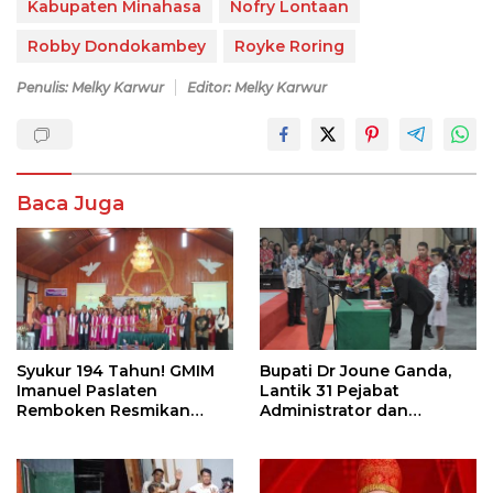
Kabupaten Minahasa
Nofry Lontaan
Robby Dondokambey
Royke Roring
Penulis: Melky Karwur
Editor: Melky Karwur
Baca Juga
Syukur 194 Tahun! GMIM
Bupati Dr Joune Ganda,
Imanuel Paslaten
Lantik 31 Pejabat
Remboken Resmikan
Administrator dan
Pastori dan Kantor
Pengawas
Jemaat