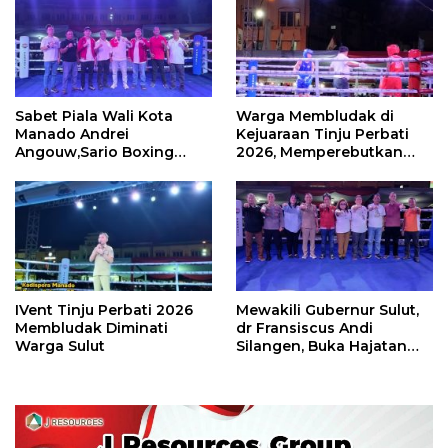
Sabet Piala Wali Kota
Warga Membludak di
Manado Andrei
Kejuaraan Tinju Perbati
Angouw,Sario Boxing
2026, Memperebutkan
Camp Juara Umum Tinju
Piala Wali Kota
Perbati 2026
IVent Tinju Perbati 2026
Mewakili Gubernur Sulut,
Membludak Diminati
dr Fransiscus Andi
Warga Sulut
Silangen, Buka Hajatan
Tinju Perbati Sulut,
Memperebutkan Piala
Wali Kota Manado