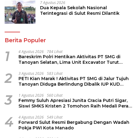
7 Agustus 2026
Dua Kepala Sekolah Nasional
Terintegrasi di Sulut Resmi Dilantik
Berita Populer
1
4 Agustus 2026
784 Lihat
Bareskrim Polri Hentikan Aktivitas PT SMG di
Tanoyan Selatan, Lima Unit Excavator Turut
Diamankan
2
3 Agustus 2026
583 Lihat
PETI Kian Marak ! Aktivitas PT SMG di Jalur Tujuh
Tanoyan Diduga Berlindung Dibalik IUP KUD
Perintis
3
1 Agustus 2026
560 Lihat
Femmy Suluh Apresiasi Junita Cracia Putri Sigar,
Siswi SMKS Kristen 2 Tomohon Raih Medali Perak
LKS Dikmen Nasional 2026
4
4 Agustus 2026
549 Lihat
Forward Sulut Resmi Bergabung Dengan Wadah
Pokja PWI Kota Manado