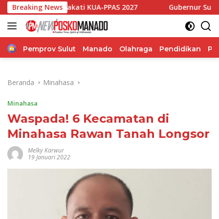
Langsung
n Sepakati KUA-PPAS 2027
Breaking News
Gubernur Sulut Canangkan H
ke
konten
Home
Pemprov Sulut
Manado
Olahraga
Pendidikan
Po
Beranda
Minahasa
Minahasa
Waspada! 6 Kecamatan di
Minahasa Rawan Tanah Longsor
Melky Karwur
19 Januari 2022