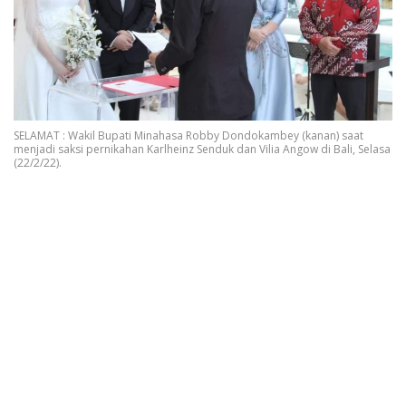
SELAMAT : Wakil Bupati Minahasa Robby Dondokambey (kanan) saat
menjadi saksi pernikahan Karlheinz Senduk dan Vilia Angow di Bali, Selasa
(22/2/22).