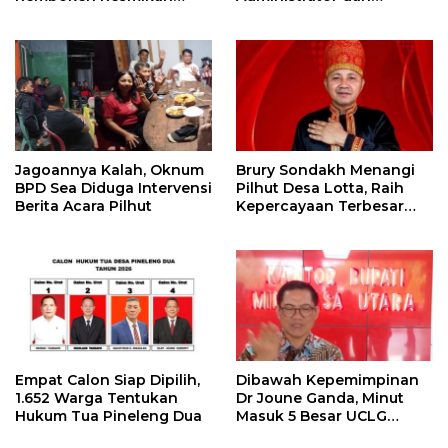
Pastori dan Kantor
Pengawas
Jemaat
Jagoannya Kalah, Oknum
Brury Sondakh Menangi
BPD Sea Diduga Intervensi
Pilhut Desa Lotta, Raih
Berita Acara Pilhut
Kepercayaan Terbesar
Masyarakat
Empat Calon Siap Dipilih,
Dibawah Kepemimpinan
1.652 Warga Tentukan
Dr Joune Ganda, Minut
Hukum Tua Pineleng Dua
Masuk 5 Besar UCLG
Peace Prize 2026