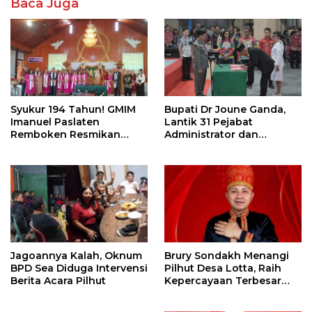
Baca Juga
Syukur 194 Tahun! GMIM
Bupati Dr Joune Ganda,
Imanuel Paslaten
Lantik 31 Pejabat
Remboken Resmikan
Administrator dan
Pastori dan Kantor
Pengawas
Jemaat
Jagoannya Kalah, Oknum
Brury Sondakh Menangi
BPD Sea Diduga Intervensi
Pilhut Desa Lotta, Raih
Berita Acara Pilhut
Kepercayaan Terbesar
Masyarakat