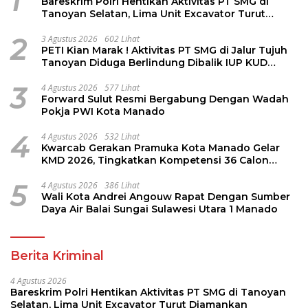
1
Bareskrim Polri Hentikan Aktivitas PT SMG di
Tanoyan Selatan, Lima Unit Excavator Turut
Diamankan
2
3 Agustus 2026
602 Lihat
PETI Kian Marak ! Aktivitas PT SMG di Jalur Tujuh
Tanoyan Diduga Berlindung Dibalik IUP KUD
Perintis
3
4 Agustus 2026
577 Lihat
Forward Sulut Resmi Bergabung Dengan Wadah
Pokja PWI Kota Manado
4
4 Agustus 2026
532 Lihat
Kwarcab Gerakan Pramuka Kota Manado Gelar
KMD 2026, Tingkatkan Kompetensi 36 Calon
Pembina Pramuka
5
4 Agustus 2026
386 Lihat
Wali Kota Andrei Angouw Rapat Dengan Sumber
Daya Air Balai Sungai Sulawesi Utara 1 Manado
Berita Kriminal
4 Agustus 2026
Bareskrim Polri Hentikan Aktivitas PT SMG di Tanoyan
Selatan, Lima Unit Excavator Turut Diamankan