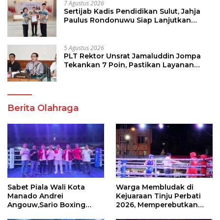
7 Agustus 2026
Sertijab Kadis Pendidikan Sulut, Jahja
Paulus Rondonuwu Siap Lanjutkan
Program Strategis Pendidikan
5 Agustus 2026
PLT Rektor Unsrat Jamaluddin Jompa
Tekankan 7 Poin, Pastikan Layanan
Akademik dan Kampus Kondusif
Berita Olahraga
Sabet Piala Wali Kota
Warga Membludak di
Manado Andrei
Kejuaraan Tinju Perbati
Angouw,Sario Boxing
2026, Memperebutkan
Camp Juara Umum Tinju
Piala Wali Kota