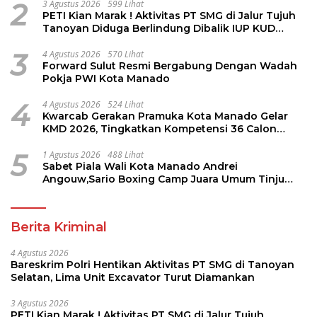
2
3 Agustus 2026
599 Lihat
PETI Kian Marak ! Aktivitas PT SMG di Jalur Tujuh
Tanoyan Diduga Berlindung Dibalik IUP KUD
Perintis
3
4 Agustus 2026
570 Lihat
Forward Sulut Resmi Bergabung Dengan Wadah
Pokja PWI Kota Manado
4
4 Agustus 2026
524 Lihat
Kwarcab Gerakan Pramuka Kota Manado Gelar
KMD 2026, Tingkatkan Kompetensi 36 Calon
Pembina Pramuka
5
1 Agustus 2026
488 Lihat
Sabet Piala Wali Kota Manado Andrei
Angouw,Sario Boxing Camp Juara Umum Tinju
Perbati 2026
Berita Kriminal
4 Agustus 2026
Bareskrim Polri Hentikan Aktivitas PT SMG di Tanoyan
Selatan, Lima Unit Excavator Turut Diamankan
3 Agustus 2026
PETI Kian Marak ! Aktivitas PT SMG di Jalur Tujuh