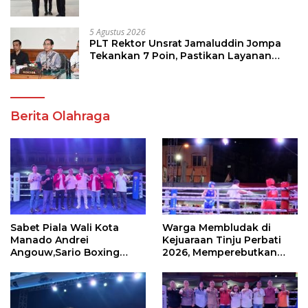
Program Strategis Pendidikan
5 Agustus 2026
PLT Rektor Unsrat Jamaluddin Jompa
Tekankan 7 Poin, Pastikan Layanan
Akademik dan Kampus Kondusif
Berita Olahraga
Sabet Piala Wali Kota
Warga Membludak di
Manado Andrei
Kejuaraan Tinju Perbati
Angouw,Sario Boxing
2026, Memperebutkan
Camp Juara Umum Tinju
Piala Wali Kota
Perbati 2026