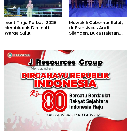
IVent Tinju Perbati 2026
Mewakili Gubernur Sulut,
Membludak Diminati
dr Fransiscus Andi
Warga Sulut
Silangen, Buka Hajatan
Tinju Perbati Sulut,
Memperebutkan Piala
Wali Kota Manado