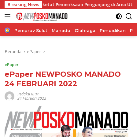
Langsung
isi Perketat Pemeriksaan Pengunjung di Area Utama
Breaking News
Bidd
ke
konten
Home
Pemprov Sulut
Manado
Olahraga
Pendidikan
Po
Beranda
ePaper
ePaper
ePaper NEWPOSKO MANADO
24 FEBRUARI 2022
Redaksi NPM
24 Februari 2022