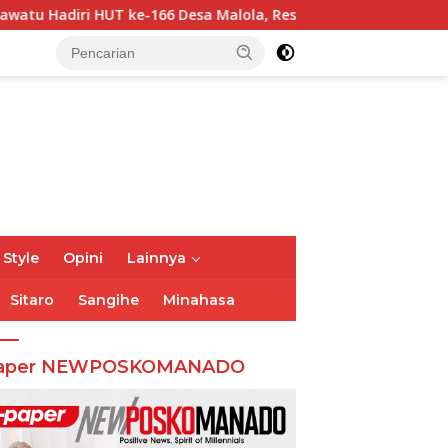
66 Desa Malola, Resmikan Gedung ILP Posyandu
Gubern
 Style
Opini
Lainnya
Sitaro
Sangihe
Minahasa
aper NEWPOSKOMANADO