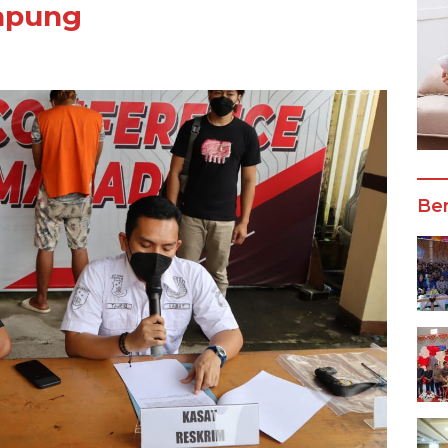
apung
Ber