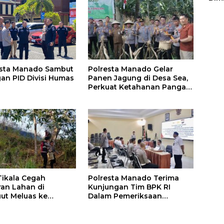
Sulu
Polresta Manado Gelar
esta Manado Sambut
Panen Jagung di Desa Sea,
an PID Divisi Humas
Perkuat Ketahanan Pangan
Dukung Program
Swasembada Pangan
Tikala Cegah
Polresta Manado Terima
an Lahan di
Kunjungan Tim BPK RI
ut Meluas ke
Dalam Pemeriksaan
iman
Kepatuhan Atas Manajemen
Sistem Informasi Layanan
Laporan Kamtibmas