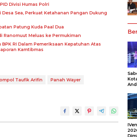
ID Divisi Humas Polri
i Desa Sea, Perkuat Ketahanan Pangan Dukung
mpatan Patung Kuda Paal Dua
Ber
 di Ranomuut Meluas ke Permukiman
m BPK RI Dalam Pemeriksaan Kepatuhan Atas
Laporan Kamtibmas
Sabe
Kot
ompol Taufik Arifin
Panah Wayer
And
Ang
Box
Umu
202
IVen
202
Dim