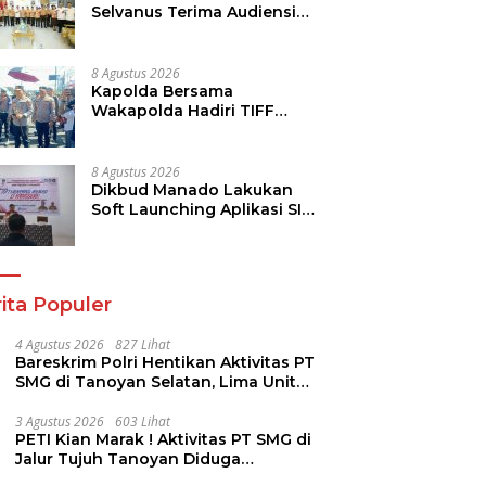
Selvanus Terima Audiensi
Kwarda Sulut, Ajak Bersatu
Bersama Bangun Sulut
8 Agustus 2026
Kapolda Bersama
Wakapolda Hadiri TIFF
2026, Polda Sulut Dukung
Pariwisata dan Jamin
Keamanan
8 Agustus 2026
Dikbud Manado Lakukan
Soft Launching Aplikasi SI
KANGGURU
ita Populer
4 Agustus 2026
827 Lihat
Bareskrim Polri Hentikan Aktivitas PT
SMG di Tanoyan Selatan, Lima Unit
Excavator Turut Diamankan
3 Agustus 2026
603 Lihat
PETI Kian Marak ! Aktivitas PT SMG di
Jalur Tujuh Tanoyan Diduga
Berlindung Dibalik IUP KUD Perintis