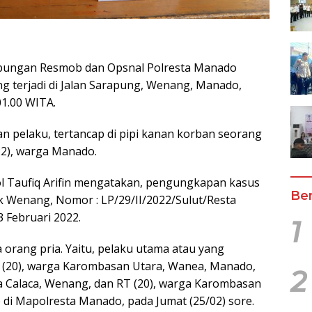
ungan Resmob dan Opsnal Polresta Manado
 terjadi di Jalan Sarapung, Wenang, Manado,
01.00 WITA.
an pelaku, tertancap di pipi kanan korban seorang
2), warga Manado.
l Taufiq Arifin mengatakan, pengungkapan kasus
Ber
ek Wenang, Nomor : LP/29/II/2022/Sulut/Resta
 Februari 2022.
1
 orang pria. Yaitu, pelaku utama atau yang
K (20), warga Karombasan Utara, Wanea, Manado,
2
ga Calaca, Wenang, dan RT (20), warga Karombasan
 di Mapolresta Manado, pada Jumat (25/02) sore.