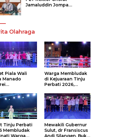
Jamaluddin Jompa
Tekankan 7 Poin, Pastikan
Layanan Akademik dan
Kampus Kondusif
ita Olahraga
t Piala Wali
Warga Membludak
a Manado
di Kejuaraan Tinju
rei
Perbati 2026,
ouw,Sario
Memperebutkan
ing Camp Juara
Piala Wali Kota
m Tinju Perbati
6
t Tinju Perbati
Mewakili Gubernur
6 Membludak
Sulut, dr Fransiscus
inati Warga
Andi Silangen, Buka