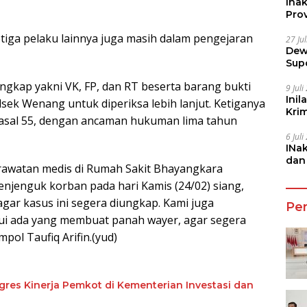
Ina
Prov
tiga pelaku lainnya juga masih dalam pengejaran
27 Ju
Dew
Sup
ngkap yakni VK, FP, dan RT beserta barang bukti
9 Jul
Inil
sek Wenang untuk diperiksa lebih lanjut. Ketiganya
Kri
 pasal 55, dengan ancaman hukuman lima tahun
She
6 Jul
INa
dan
rawatan medis di Rumah Sakit Bhayangkara
Jala
njenguk korban pada hari Kamis (24/02) siang,
 agar kasus ini segera diungkap. Kami juga
Pe
i ada yang membuat panah wayer, agar segera
pol Taufiq Arifin.(yud)
res Kinerja Pemkot di Kementerian Investasi dan