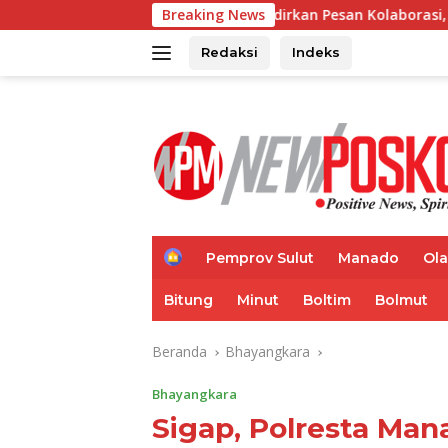
Langsung
TIFF 2026 Hadirkan Pesan Kolaborasi, Pangdam Dorong Kem
Breaking News
ke
konten
Redaksi
Indeks
H
Pemprov Sulut
Manado
Ol
o
m
Bitung
Minut
Boltim
Bolmut
e
Beranda
Bhayangkara
Bhayangkara
Sigap, Polresta Ma