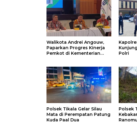
Walikota Andrei Angouw,
Kapolr
Paparkan Progres Kinerja
Kunjung
Pemkot di Kementerian
Polri
Investasi dan
Hilirisasi/BKPM
Polsek Tikala Gelar Silau
Polsek 
Mata di Perempatan Patung
Kebakar
Kuda Paal Dua
Ranomu
Permuk