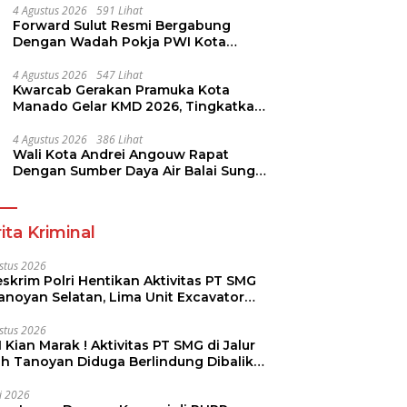
4 Agustus 2026
591 Lihat
Forward Sulut Resmi Bergabung
Dengan Wadah Pokja PWI Kota
Manado
4 Agustus 2026
547 Lihat
Kwarcab Gerakan Pramuka Kota
Manado Gelar KMD 2026, Tingkatkan
Kompetensi 36 Calon Pembina
Pramuka
4 Agustus 2026
386 Lihat
Wali Kota Andrei Angouw Rapat
Dengan Sumber Daya Air Balai Sungai
Sulawesi Utara 1 Manado
ita Kriminal
stus 2026
skrim Polri Hentikan Aktivitas PT SMG
Tanoyan Selatan, Lima Unit Excavator
ut Diamankan
stus 2026
 Kian Marak ! Aktivitas PT SMG di Jalur
uh Tanoyan Diduga Berlindung Dibalik
KUD Perintis
li 2026