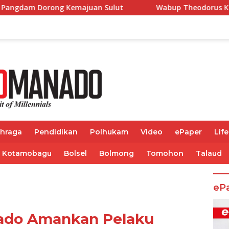
ajuan Sulut
Wabup Theodorus Kawatu Hadiri HUT ke-1
ahraga
Pendidikan
Polhukam
Video
ePaper
Life
Kotamobagu
Bolsel
Bolmong
Tomohon
Talaud
eP
nado Amankan Pelaku