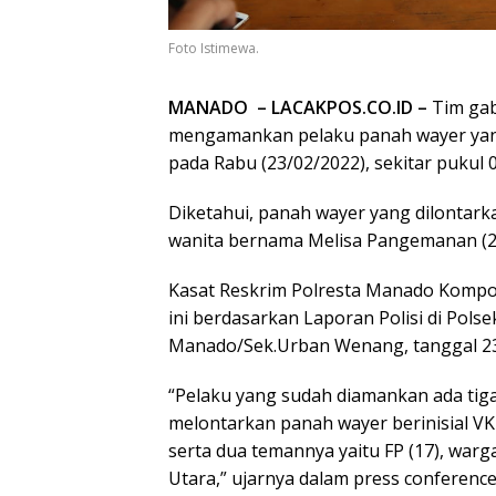
Foto Istimewa.
MANADO – LACAKPOS.CO.ID –
Tim gab
mengamankan pelaku panah wayer yang
pada Rabu (23/02/2022), sekitar pukul 
Diketahui, panah wayer yang dilontark
wanita bernama Melisa Pangemanan (2
Kasat Reskrim Polresta Manado Kompo
ini berdasarkan Laporan Polisi di Pols
Manado/Sek.Urban Wenang, tanggal 23
“Pelaku yang sudah diamankan ada tiga
melontarkan panah wayer berinisial V
serta dua temannya yaitu FP (17), war
Utara,” ujarnya dalam press conference