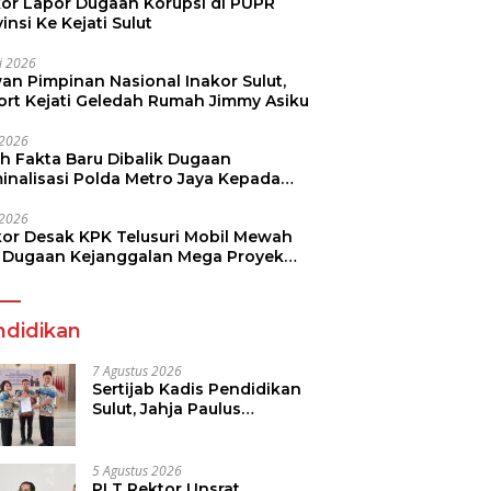
kor Lapor Dugaan Korupsi di PUPR
insi Ke Kejati Sulut
li 2026
an Pimpinan Nasional Inakor Sulut,
ort Kejati Geledah Rumah Jimmy Asiku
i 2026
ah Fakta Baru Dibalik Dugaan
minalisasi Polda Metro Jaya Kepada
see Monicha Elshaday
i 2026
kor Desak KPK Telusuri Mobil Mewah
 Dugaan Kejanggalan Mega Proyek
n di BPJN
ndidikan
7 Agustus 2026
Sertijab Kadis Pendidikan
Sulut, Jahja Paulus
Rondonuwu Siap Lanjutkan
Program Strategis
Pendidikan
5 Agustus 2026
PLT Rektor Unsrat