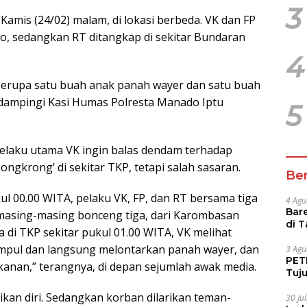
3
Kamis (24/02) malam, di lokasi berbeda. VK dan FP
, sedangkan RT ditangkap di sekitar Bundaran
4
berupa satu buah anak panah wayer dan satu buah
 didampingi Kasi Humas Polresta Manado Iptu
5
 pelaku utama VK ingin balas dendam terhadap
nongkrong’ di sekitar TKP, tetapi salah sasaran.
Ber
ul 00.00 WITA, pelaku VK, FP, dan RT bersama tiga
4 Agu
Bare
 masing-masing bonceng tiga, dari Karombasan
di 
a di TKP sekitar pukul 01.00 WITA, VK melihat
Tur
pul dan langsung melontarkan panah wayer, dan
3 Agu
PETI
kanan,” terangnya, di depan sejumlah awak media.
Tuj
IUP 
ikan diri. Sedangkan korban dilarikan teman-
30 Ju