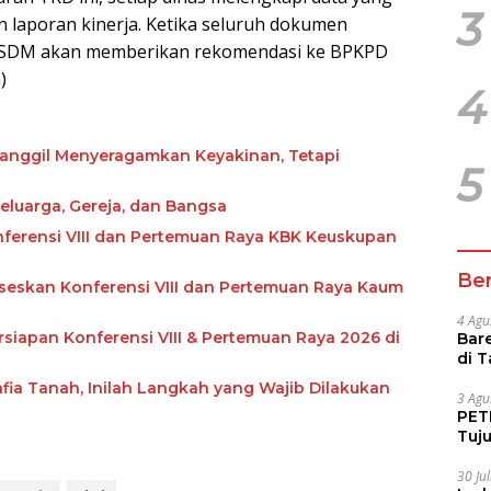
3
n laporan kinerja. Ketika seluruh dokumen
KPSDM akan memberikan rekomendasi ke BPKPD
)
4
panggil Menyeragamkan Keyakinan, Tetapi
5
eluarga, Gereja, dan Bangsa
nferensi VIII dan Pertemuan Raya KBK Keuskupan
Ber
seskan Konferensi VIII dan Pertemuan Raya Kaum
4 Agu
apan Konferensi VIII & Pertemuan Raya 2026 di
Bare
di 
Tur
ia Tanah, Inilah Langkah yang Wajib Dilakukan
3 Agu
PETI
Tuj
IUP 
30 Ju