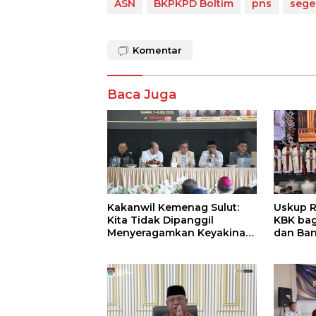
ASN
BKPKPD Boltim
pns
sege
Komentar
Baca Juga
Kakanwil Kemenag Sulut:
Uskup R
Kita Tidak Dipanggil
KBK bagi
Menyeragamkan Keyakinan,
dan Ba
Tetapi Menguatkan
Kemanusiaan