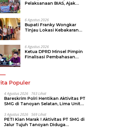
Pelaksanaan BIAS, Ajak
Seluruh Elemen Sukseskan
Imunisasi Anak Sekolah
6 Agustus 2026
Bupati Franky Wongkar
Tinjau Lokasi Kebakaran
GMIM Imanuel Kawangkoan
Bawah, Tegaskan
Komitmen Dukung
6 Agustus 2026
Pemulihan
Ketua DPRD Minsel Pimpin
Finalisasi Pembahasan
Rancangan KUA-PPAS
Tahun 2027
ita Populer
4 Agustus 2026
763 Lihat
Bareskrim Polri Hentikan Aktivitas PT
SMG di Tanoyan Selatan, Lima Unit
Excavator Turut Diamankan
3 Agustus 2026
569 Lihat
PETI Kian Marak ! Aktivitas PT SMG di
Jalur Tujuh Tanoyan Diduga
Berlindung Dibalik IUP KUD Perintis