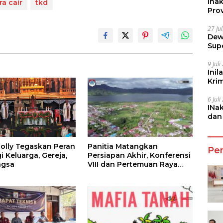
Ina
ra cair
tkd
Prov
27 Ju
Dew
Sup
9 Jul
Inil
Kri
She
6 Jul
INa
dan
Jala
Panitia Matangkan
olly Tegaskan Peran
Pe
Persiapan Akhir, Konferensi
 Keluarga, Gereja,
VIII dan Pertemuan Raya
ngsa
KBK Keuskupan Manado
Siap Digelar di Guaan