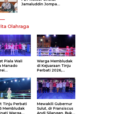
Jamaluddin Jompa
Tekankan 7 Poin, Pastikan
Layanan Akademik dan
Kampus Kondusif
ita Olahraga
t Piala Wali
Warga Membludak
a Manado
di Kejuaraan Tinju
rei
Perbati 2026,
ouw,Sario
Memperebutkan
ing Camp Juara
Piala Wali Kota
m Tinju Perbati
6
t Tinju Perbati
Mewakili Gubernur
6 Membludak
Sulut, dr Fransiscus
inati Warga
Andi Silangen, Buka