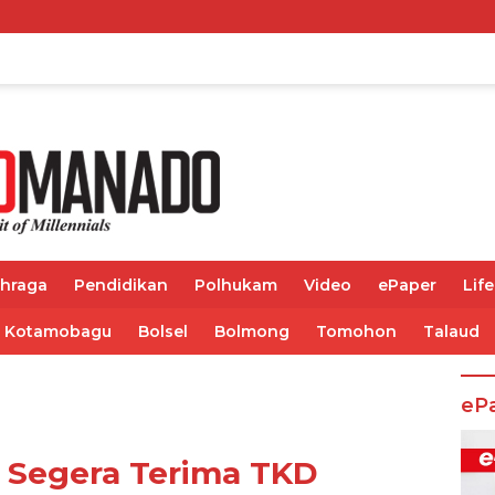
ahraga
Pendidikan
Polhukam
Video
ePaper
Life
Kotamobagu
Bolsel
Bolmong
Tomohon
Talaud
eP
 Segera Terima TKD