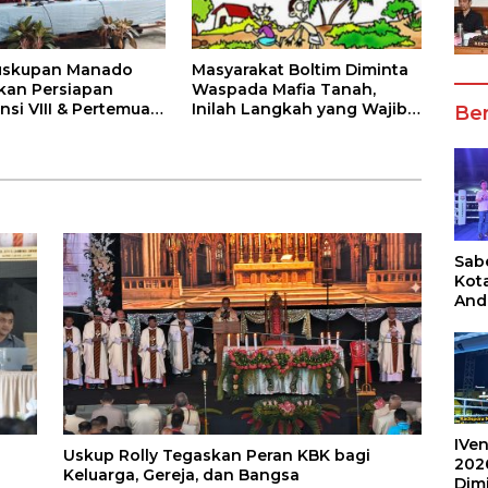
uskupan Manado
Masyarakat Boltim Diminta
kan Persiapan
Waspada Mafia Tanah,
nsi VIII & Pertemuan
Inilah Langkah yang Wajib
Ber
26 di Paroki Guaan
Dilakukan
Sabe
Kot
And
Ang
Box
Umu
202
IVen
Uskup Rolly Tegaskan Peran KBK bagi
202
Keluarga, Gereja, dan Bangsa
Dim