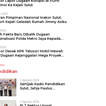
kor Lapor Dugaan Korupsi di PUPR
insi Ke Kejati Sulut
li 2026
an Pimpinan Nasional Inakor Sulut,
ort Kejati Geledah Rumah Jimmy Asiku
i 2026
ah Fakta Baru Dibalik Dugaan
minalisasi Polda Metro Jaya Kepada
see Monicha Elshaday
i 2026
kor Desak KPK Telusuri Mobil Mewah
 Dugaan Kejanggalan Mega Proyek
n di BPJN
ndidikan
7 Agustus 2026
Sertijab Kadis Pendidikan
Sulut, Jahja Paulus
Rondonuwu Siap Lanjutkan
Program Strategis
Pendidikan
5 Agustus 2026
PLT Rektor Unsrat