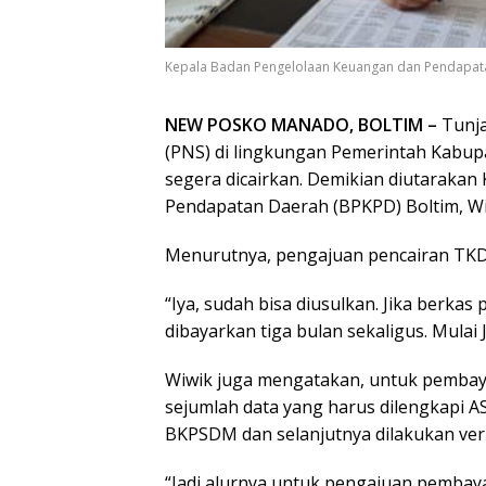
Kepala Badan Pengelolaan Keuangan dan Pendapatan
NEW POSKO MANADO, BOLTIM –
Tunja
(PNS) di lingkungan Pemerintah Kabu
segera dicairkan. Demikian diutaraka
Pendapatan Daerah (BPKPD) Boltim, Wi
Menurutnya, pengajuan pencairan TKD
“Iya, sudah bisa diusulkan. Jika berka
dibayarkan tiga bulan sekaligus. Mulai 
Wiwik juga mengatakan, untuk pembaya
sejumlah data yang harus dilengkapi 
BKPSDM dan selanjutnya dilakukan verif
“Jadi alurnya untuk pengajuan pembaya