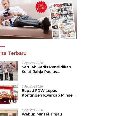
ita Terbaru
7 Agustus 2026
Sertijab Kadis Pendidikan
Sulut, Jahja Paulus
Rondonuwu Siap Lanjutkan
Program Strategis
Pendidikan
6 Agustus 2026
Bupati FDW Lepas
Kontingen Kwarcab Minsel,
Siap Harumkan Daerah di
Jambore Nasional XII
6 Agustus 2026
Wabup Minsel Tinjau