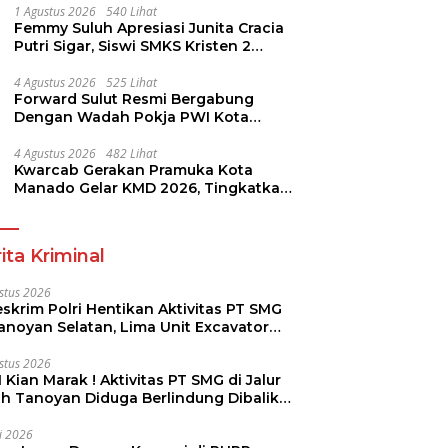
1 Agustus 2026
540 Lihat
Femmy Suluh Apresiasi Junita Cracia
Putri Sigar, Siswi SMKS Kristen 2
Tomohon Raih Medali Perak LKS
Dikmen Nasional 2026
4 Agustus 2026
525 Lihat
Forward Sulut Resmi Bergabung
Dengan Wadah Pokja PWI Kota
Manado
4 Agustus 2026
482 Lihat
Kwarcab Gerakan Pramuka Kota
Manado Gelar KMD 2026, Tingkatkan
Kompetensi 36 Calon Pembina
Pramuka
ita Kriminal
stus 2026
skrim Polri Hentikan Aktivitas PT SMG
Tanoyan Selatan, Lima Unit Excavator
ut Diamankan
stus 2026
 Kian Marak ! Aktivitas PT SMG di Jalur
uh Tanoyan Diduga Berlindung Dibalik
KUD Perintis
li 2026