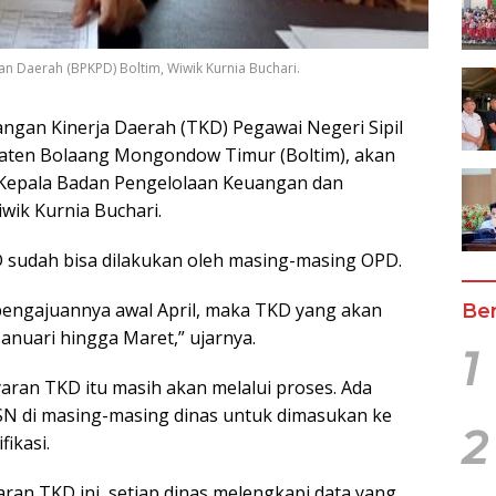
 Daerah (BPKPD) Boltim, Wiwik Kurnia Buchari.
ngan Kinerja Daerah (TKD) Pegawai Negeri Sipil
paten Bolaang Mongondow Timur (Boltim), akan
n Kepala Badan Pengelolaan Keuangan dan
wik Kurnia Buchari.
 sudah bisa dilakukan oleh masing-masing OPD.
s pengajuannya awal April, maka TKD yang akan
Ber
Januari hingga Maret,” ujarnya.
1
ran TKD itu masih akan melalui proses. Ada
ASN di masing-masing dinas untuk dimasukan ke
2
ikasi.
ran TKD ini, setiap dinas melengkapi data yang