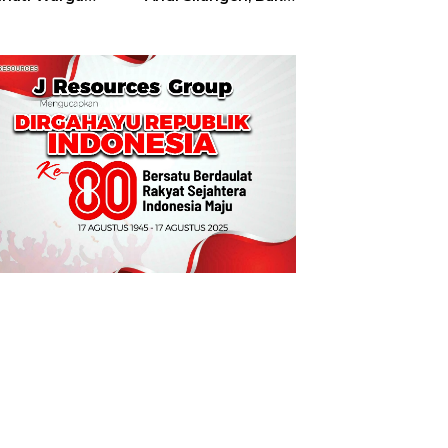
t
Hajatan Tinju
Perbati Sulut,
Memperebutkan
Piala Wali Kota
Manado