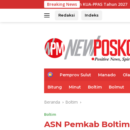
Langsung
n Rancangan KUA-PPAS Tahun 2027
Breaking News
ke
konten
Redaksi
Indeks
H
Pemprov Sulut
Manado
Ol
o
m
Bitung
Minut
Boltim
Bolmut
e
Beranda
Boltim
Boltim
ASN Pemkab Boltim