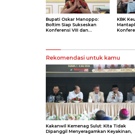
Bupati Oskar Manoppo:
KBK Ke
Boltim Siap Sukseskan
Mantap
Konferensi VIII dan
Konfere
Pertemuan Raya Kaum Bapa
Raya 20
Katolik Keuskupan Manado
Rekomendasi untuk kamu
Kakanwil Kemenag Sulut: Kita Tidak
Dipanggil Menyeragamkan Keyakinan,