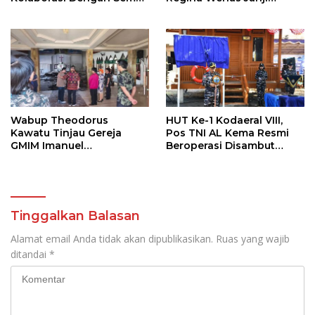
Pihak
Perjuangkan Semua
Aspirasi
Wabup Theodorus
HUT Ke-1 Kodaeral VIII,
Kawatu Tinjau Gereja
Pos TNI AL Kema Resmi
GMIM Imanuel
Beroperasi Disambut
Kawangkoan Bawah
Antusias Warga
Pasca Kebakaran,
Sampaikan Dukungan
bagi Jemaat
Tinggalkan Balasan
Alamat email Anda tidak akan dipublikasikan.
Ruas yang wajib
ditandai
*