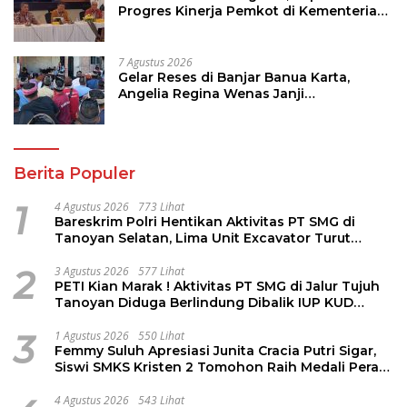
Progres Kinerja Pemkot di Kementerian
Investasi dan Hilirisasi/BKPM
7 Agustus 2026
Gelar Reses di Banjar Banua Karta,
Angelia Regina Wenas Janji
Perjuangkan Semua Aspirasi
Berita Populer
1
4 Agustus 2026
773 Lihat
Bareskrim Polri Hentikan Aktivitas PT SMG di
Tanoyan Selatan, Lima Unit Excavator Turut
Diamankan
2
3 Agustus 2026
577 Lihat
PETI Kian Marak ! Aktivitas PT SMG di Jalur Tujuh
Tanoyan Diduga Berlindung Dibalik IUP KUD
Perintis
3
1 Agustus 2026
550 Lihat
Femmy Suluh Apresiasi Junita Cracia Putri Sigar,
Siswi SMKS Kristen 2 Tomohon Raih Medali Perak
LKS Dikmen Nasional 2026
4 Agustus 2026
543 Lihat