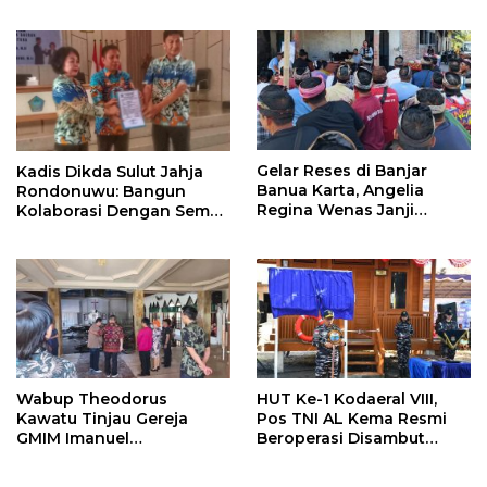
Pendidikan Sulut
Gelar Reses di Banjar
Kadis Dikda Sulut Jahja
Banua Karta, Angelia
Rondonuwu: Bangun
Regina Wenas Janji
Kolaborasi Dengan Semua
Perjuangkan Semua
Pihak
Aspirasi
Wabup Theodorus
HUT Ke-1 Kodaeral VIII,
Kawatu Tinjau Gereja
Pos TNI AL Kema Resmi
GMIM Imanuel
Beroperasi Disambut
Kawangkoan Bawah
Antusias Warga
Pasca Kebakaran,