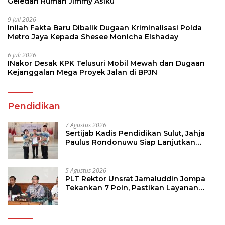
Geledah Rumah Jimmy Asiku
9 Juli 2026
Inilah Fakta Baru Dibalik Dugaan Kriminalisasi Polda
Metro Jaya Kepada Shesee Monicha Elshaday
6 Juli 2026
INakor Desak KPK Telusuri Mobil Mewah dan Dugaan
Kejanggalan Mega Proyek Jalan di BPJN
Pendidikan
7 Agustus 2026
Sertijab Kadis Pendidikan Sulut, Jahja
Paulus Rondonuwu Siap Lanjutkan
Program Strategis Pendidikan
5 Agustus 2026
PLT Rektor Unsrat Jamaluddin Jompa
Tekankan 7 Poin, Pastikan Layanan
Akademik dan Kampus Kondusif