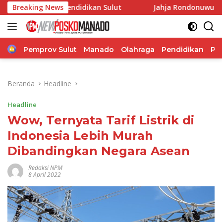
Langsung
is Pendidikan Sulut
Breaking News
Jahja Rondonuwu: Kepala Sekola
ke
konten
Home
Pemprov Sulut
Manado
Olahraga
Pendidikan
Po
Beranda
Headline
Headline
Wow, Ternyata Tarif Listrik di
Indonesia Lebih Murah
Dibandingkan Negara Asean
Redaksi NPM
8 April 2022