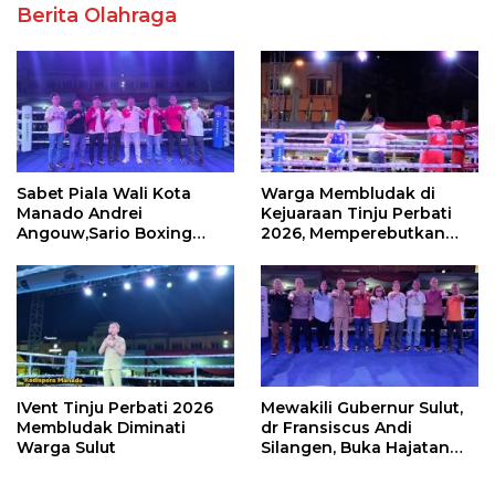
Berita Olahraga
Sabet Piala Wali Kota
Warga Membludak di
Manado Andrei
Kejuaraan Tinju Perbati
Angouw,Sario Boxing
2026, Memperebutkan
Camp Juara Umum Tinju
Piala Wali Kota
Perbati 2026
IVent Tinju Perbati 2026
Mewakili Gubernur Sulut,
Membludak Diminati
dr Fransiscus Andi
Warga Sulut
Silangen, Buka Hajatan
Tinju Perbati Sulut,
Memperebutkan Piala