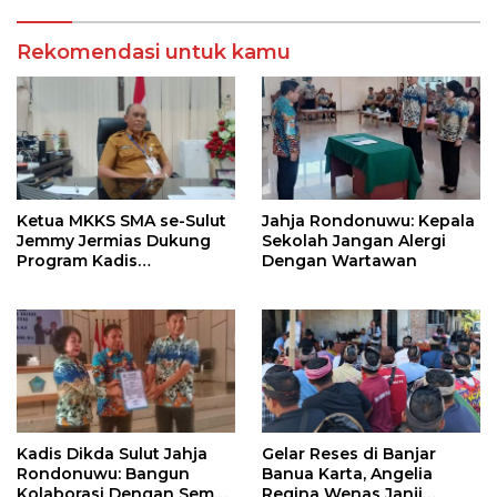
Sampaikan Dukungan
bagi Jemaat
Rekomendasi untuk kamu
Ketua MKKS SMA se-Sulut
Jahja Rondonuwu: Kepala
Jemmy Jermias Dukung
Sekolah Jangan Alergi
Program Kadis
Dengan Wartawan
Pendidikan Sulut
Kadis Dikda Sulut Jahja
Gelar Reses di Banjar
Rondonuwu: Bangun
Banua Karta, Angelia
Kolaborasi Dengan Semua
Regina Wenas Janji