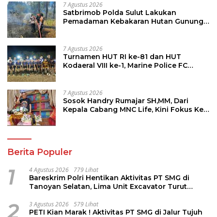
7 Agustus 2026
Satbrimob Polda Sulut Lakukan
Pemadaman Kebakaran Hutan Gunung
Soputan
7 Agustus 2026
Turnamen HUT RI ke-81 dan HUT
Kodaeral VIII ke-1, Marine Police FC
Amankan Tiket 16 Besar
7 Agustus 2026
Sosok Handry Rumajar SH,MM, Dari
Kepala Cabang MNC Life, Kini Fokus Ke
Profesional Fotografi
Berita Populer
1
4 Agustus 2026
779 Lihat
Bareskrim Polri Hentikan Aktivitas PT SMG di
Tanoyan Selatan, Lima Unit Excavator Turut
Diamankan
2
3 Agustus 2026
579 Lihat
PETI Kian Marak ! Aktivitas PT SMG di Jalur Tujuh