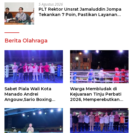
5 Agustus 2026
PLT Rektor Unsrat Jamaluddin Jompa
Tekankan 7 Poin, Pastikan Layanan
Akademik dan Kampus Kondusif
Berita Olahraga
Sabet Piala Wali Kota
Warga Membludak di
Manado Andrei
Kejuaraan Tinju Perbati
Angouw,Sario Boxing
2026, Memperebutkan
Camp Juara Umum Tinju
Piala Wali Kota
Perbati 2026