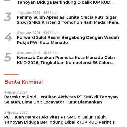
Tanoyan Diduga Berlindung Dibalik IUP KUD
Perintis
3
1 Agustus 2026
554 Lihat
Femmy Suluh Apresiasi Junita Cracia Putri Sigar,
Siswi SMKS Kristen 2 Tomohon Raih Medali Perak
LKS Dikmen Nasional 2026
4
4 Agustus 2026
545 Lihat
Forward Sulut Resmi Bergabung Dengan Wadah
Pokja PWI Kota Manado
5
4 Agustus 2026
503 Lihat
Kwarcab Gerakan Pramuka Kota Manado Gelar
KMD 2026, Tingkatkan Kompetensi 36 Calon
Pembina Pramuka
Berita Kriminal
4 Agustus 2026
Bareskrim Polri Hentikan Aktivitas PT SMG di Tanoyan
Selatan, Lima Unit Excavator Turut Diamankan
3 Agustus 2026
PETI Kian Marak ! Aktivitas PT SMG di Jalur Tujuh
Tanoyan Diduga Berlindung Dibalik IUP KUD Perintis