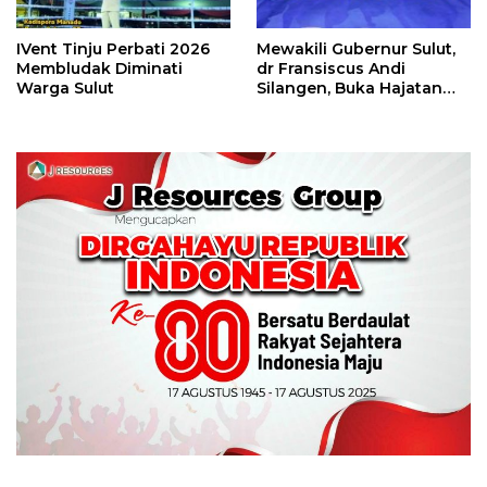
IVent Tinju Perbati 2026
Mewakili Gubernur Sulut,
Membludak Diminati
dr Fransiscus Andi
Warga Sulut
Silangen, Buka Hajatan
Tinju Perbati Sulut,
Memperebutkan Piala
Wali Kota Manado