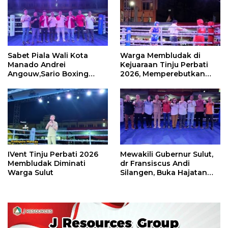
Sabet Piala Wali Kota
Warga Membludak di
Manado Andrei
Kejuaraan Tinju Perbati
Angouw,Sario Boxing
2026, Memperebutkan
Camp Juara Umum Tinju
Piala Wali Kota
Perbati 2026
IVent Tinju Perbati 2026
Mewakili Gubernur Sulut,
Membludak Diminati
dr Fransiscus Andi
Warga Sulut
Silangen, Buka Hajatan
Tinju Perbati Sulut,
Memperebutkan Piala
Wali Kota Manado