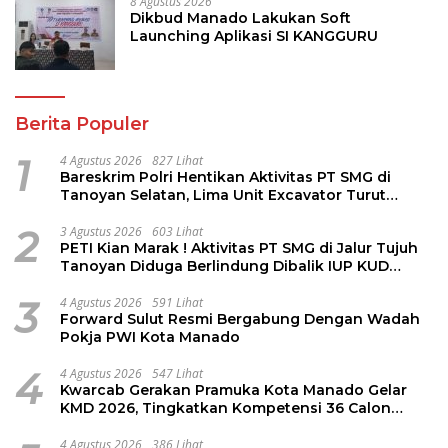
8 Agustus 2026
Dikbud Manado Lakukan Soft
Launching Aplikasi SI KANGGURU
Berita Populer
1
4 Agustus 2026
827 Lihat
Bareskrim Polri Hentikan Aktivitas PT SMG di
Tanoyan Selatan, Lima Unit Excavator Turut
Diamankan
2
3 Agustus 2026
603 Lihat
PETI Kian Marak ! Aktivitas PT SMG di Jalur Tujuh
Tanoyan Diduga Berlindung Dibalik IUP KUD
Perintis
3
4 Agustus 2026
591 Lihat
Forward Sulut Resmi Bergabung Dengan Wadah
Pokja PWI Kota Manado
4
4 Agustus 2026
547 Lihat
Kwarcab Gerakan Pramuka Kota Manado Gelar
KMD 2026, Tingkatkan Kompetensi 36 Calon
Pembina Pramuka
4 Agustus 2026
386 Lihat