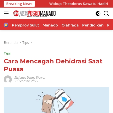
Langsung
t
Breaking News
Wabup Theodorus Kawatu Hadiri HUT ke-166 Desa Mal
ke
konten
Home
Pemprov Sulut
Manado
Olahraga
Pendidikan
Po
Beranda
Tips
Tips
Cara Mencegah Dehidrasi Saat
Puasa
Stefanus Denny Wowor
21 Februari 2025