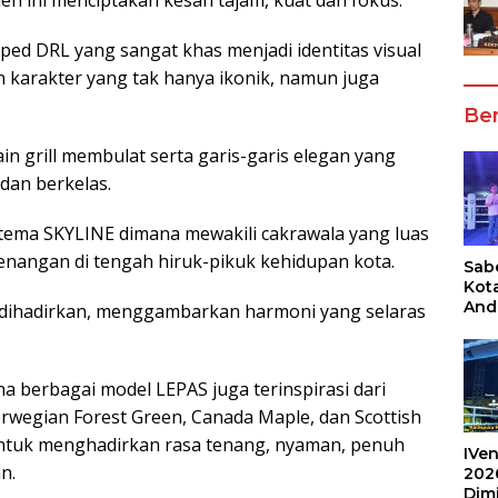
ped DRL yang sangat khas menjadi identitas visual
karakter yang tak hanya ikonik, namun juga
Ber
in grill membulat serta garis-garis elegan yang
dan berkelas.
tema SKYLINE dimana mewakili cakrawala yang luas
enangan di tengah hiruk-pikuk kehidupan kota.
Sabe
Kot
And
ang dihadirkan, menggambarkan harmoni yang selaras
Ang
Box
Umu
na berbagai model LEPAS juga terinspirasi dari
202
rwegian Forest Green, Canada Maple, dan Scottish
 untuk menghadirkan rasa tenang, nyaman, penuh
IVen
n.
202
Dim