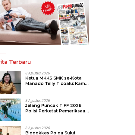
ita Terbaru
8 Agustus 2026
Ketua MKKS SMK se-Kota
Manado Telly Ticoalu: Kami
Dukung Penuh Program
Kadis Pendidikan, Jahja
Rondonuwu
8 Agustus 2026
Jelang Puncak TIFF 2026,
Polisi Perketat Pemeriksaan
Pengunjung di Area Utama
8 Agustus 2026
Biddokkes Polda Sulut