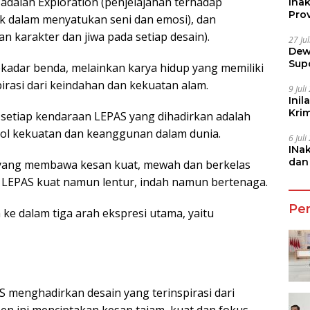
i adalah Exploration (penjelajahan terhadap
Ina
Prov
tik dalam menyatukan seni dan emosi), dan
n karakter dan jiwa pada setiap desain).
27 Ju
Dew
Sup
kadar benda, melainkan karya hidup yang memiliki
spirasi dari keindahan dan kekuatan alam.
9 Jul
Inil
Kri
i setiap kendaraan LEPAS yang dihadirkan adalah
She
bol kekuatan dan keanggunan dalam dunia.
6 Jul
INa
dan
in yang membawa kesan kuat, mewah dan berkelas
Jala
l LEPAS kuat namun lentur, indah namun bertenaga.
Pe
e dalam tiga arah ekspresi utama, yaitu
menghadirkan desain yang terinspirasi dari
en ini menciptakan kesan tajam, kuat dan fokus.