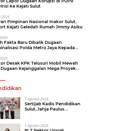
kor Lapor Dugaan Korupsi di PUPR
insi Ke Kejati Sulut
li 2026
an Pimpinan Nasional Inakor Sulut,
ort Kejati Geledah Rumah Jimmy Asiku
i 2026
ah Fakta Baru Dibalik Dugaan
minalisasi Polda Metro Jaya Kepada
see Monicha Elshaday
i 2026
kor Desak KPK Telusuri Mobil Mewah
 Dugaan Kejanggalan Mega Proyek
n di BPJN
ndidikan
7 Agustus 2026
Sertijab Kadis Pendidikan
Sulut, Jahja Paulus
Rondonuwu Siap Lanjutkan
Program Strategis
Pendidikan
5 Agustus 2026
PLT Rektor Unsrat