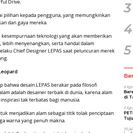
ful Drive.
3
bagai pilihan kepada pengguna, yang memungkinkan
an dan gaya mereka.
4
kna kesempurnaan teknologi yang akan memberikan
, lebih menyenangkan, serta handal dalam
5
 selaku Chief Designer LEPAS saat peluncuran merek
ang.
 Leopard
Ber
 bahwa desain LEPAS berakar pada filosofi
4 Agu
lam adalah desainer terbaik di dunia, karena alam
Bare
di 
spirasi tak terbatas bagi manusia.
Tur
3 Agu
tuk menjadikan alam sebagai titik tolak penciptaan
PETI
Tuj
ingga warna yang penuh makna.
IUP 
30 Ju