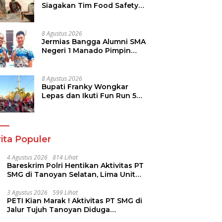
Siagakan Tim Food Safety
di TIFF 2026
8 Agustus 2026
Jermias Bangga Alumni SMA
Negeri 1 Manado Pimpin
Dinas Pendidikan Sulut
8 Agustus 2026
Bupati Franky Wongkar
Lepas dan Ikuti Fun Run 5K
Semarak HUT ke-81 RI di
Minsel
ita Populer
4 Agustus 2026
814 Lihat
Bareskrim Polri Hentikan Aktivitas PT
SMG di Tanoyan Selatan, Lima Unit
Excavator Turut Diamankan
3 Agustus 2026
599 Lihat
PETI Kian Marak ! Aktivitas PT SMG di
Jalur Tujuh Tanoyan Diduga
Berlindung Dibalik IUP KUD Perintis