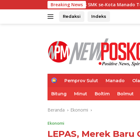
Langsung
Ketua MKKS SMK se-Kota Manado Telly Ticoalu: Kami Duk
Breaking News
ke
konten
Redaksi
Indeks
H
Pemprov Sulut
Manado
Ol
o
m
Bitung
Minut
Boltim
Bolmut
e
Beranda
Ekonomi
Ekonomi
LEPAS, Merek Baru 