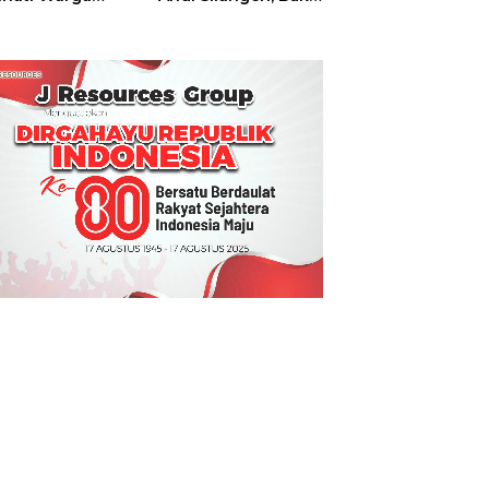
t
Hajatan Tinju
Perbati Sulut,
Memperebutkan
Piala Wali Kota
Manado