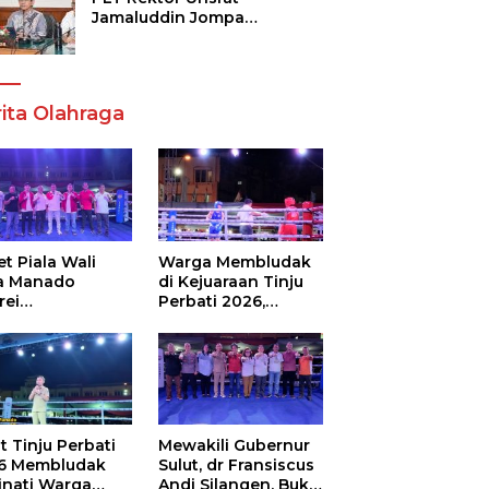
Jamaluddin Jompa
Tekankan 7 Poin, Pastikan
Layanan Akademik dan
Kampus Kondusif
ita Olahraga
t Piala Wali
Warga Membludak
a Manado
di Kejuaraan Tinju
rei
Perbati 2026,
ouw,Sario
Memperebutkan
ing Camp Juara
Piala Wali Kota
m Tinju Perbati
6
t Tinju Perbati
Mewakili Gubernur
6 Membludak
Sulut, dr Fransiscus
inati Warga
Andi Silangen, Buka