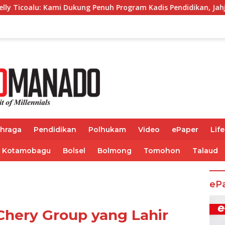
ung Penuh Program Kadis Pendidikan, Jahja Rondonuwu
ahraga
Pendidikan
Polhukam
Video
ePaper
Life
Kotamobagu
Bolsel
Bolmong
Tomohon
Talaud
eP
Chery Group yang Lahir