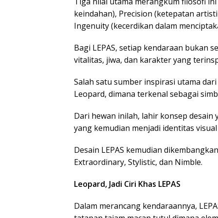
Tiga nilai utama merangkum filosofi in
keindahan), Precision (ketepatan artis
Ingenuity (kecerdikan dalam menciptaka
Bagi LEPAS, setiap kendaraan bukan se
vitalitas, jiwa, dan karakter yang terin
Salah satu sumber inspirasi utama dar
Leopard, dimana terkenal sebagai sim
Dari hewan inilah, lahir konsep desa
yang kemudian menjadi identitas visua
Desain LEPAS kemudian dikembangkan k
Extraordinary, Stylistic, dan Nimble.
Leopard, Jadi Ciri Khas LEPAS
Dalam merancang kendaraannya, LEPAS 
tatapan tajam macan tutul dimana elem