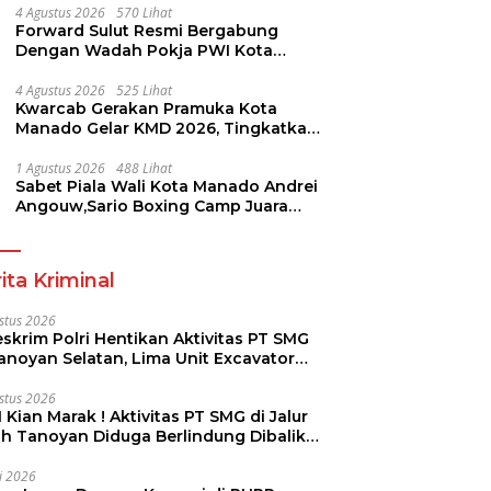
4 Agustus 2026
570 Lihat
Forward Sulut Resmi Bergabung
Dengan Wadah Pokja PWI Kota
Manado
4 Agustus 2026
525 Lihat
Kwarcab Gerakan Pramuka Kota
Manado Gelar KMD 2026, Tingkatkan
Kompetensi 36 Calon Pembina
Pramuka
1 Agustus 2026
488 Lihat
Sabet Piala Wali Kota Manado Andrei
Angouw,Sario Boxing Camp Juara
Umum Tinju Perbati 2026
ita Kriminal
stus 2026
skrim Polri Hentikan Aktivitas PT SMG
Tanoyan Selatan, Lima Unit Excavator
ut Diamankan
stus 2026
 Kian Marak ! Aktivitas PT SMG di Jalur
uh Tanoyan Diduga Berlindung Dibalik
KUD Perintis
li 2026