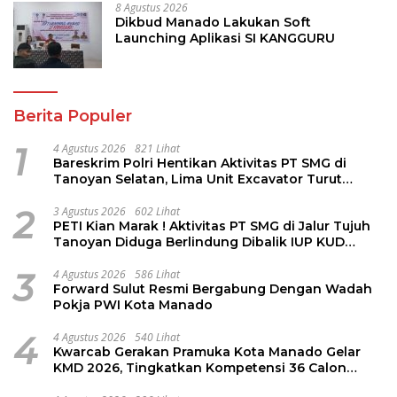
8 Agustus 2026
Dikbud Manado Lakukan Soft
Launching Aplikasi SI KANGGURU
Berita Populer
1
4 Agustus 2026
821 Lihat
Bareskrim Polri Hentikan Aktivitas PT SMG di
Tanoyan Selatan, Lima Unit Excavator Turut
Diamankan
2
3 Agustus 2026
602 Lihat
PETI Kian Marak ! Aktivitas PT SMG di Jalur Tujuh
Tanoyan Diduga Berlindung Dibalik IUP KUD
Perintis
3
4 Agustus 2026
586 Lihat
Forward Sulut Resmi Bergabung Dengan Wadah
Pokja PWI Kota Manado
4
4 Agustus 2026
540 Lihat
Kwarcab Gerakan Pramuka Kota Manado Gelar
KMD 2026, Tingkatkan Kompetensi 36 Calon
Pembina Pramuka