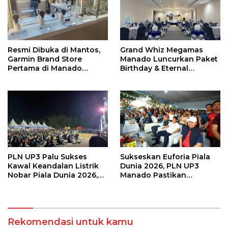
Resmi Dibuka di Mantos,
Grand Whiz Megamas
Garmin Brand Store
Manado Luncurkan Paket
Pertama di Manado
Birthday & Eternal
Hadirkan Promo Hingga
Wedding, Mulai Rp5,9
50%
Jutaan
PLN UP3 Palu Sukses
Sukseskan Euforia Piala
Kawal Keandalan Listrik
Dunia 2026, PLN UP3
Nobar Piala Dunia 2026,
Manado Pastikan
Masyarakat Nonton
Masyarakat Nonton
Nyaman Tanpa Kedip
Bareng dengan Aman dan
Nyaman
Rekomendasi untuk kamu