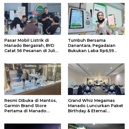
Pasar Mobil Listrik di
Tumbuh Bersama
Manado Bergairah, BYD
Danantara, Pegadaian
Catat 56 Pesanan di Juli
Bukukan Laba Rp6,59
2026
Triliun di Semester 1 2026
Resmi Dibuka di Mantos,
Grand Whiz Megamas
Garmin Brand Store
Manado Luncurkan Paket
Pertama di Manado
Birthday & Eternal
Hadirkan Promo Hingga
Wedding, Mulai Rp5,9
50%
Jutaan