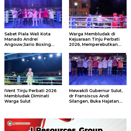
Sabet Piala Wali Kota
Warga Membludak di
Manado Andrei
Kejuaraan Tinju Perbati
Angouw,Sario Boxing
2026, Memperebutkan
Camp Juara Umum Tinju
Piala Wali Kota
Perbati 2026
IVent Tinju Perbati 2026
Mewakili Gubernur Sulut,
Membludak Diminati
dr Fransiscus Andi
Warga Sulut
Silangen, Buka Hajatan
Tinju Perbati Sulut,
Memperebutkan Piala
Wali Kota Manado