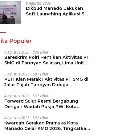
Keamanan
8 Agustus 2026
Dikbud Manado Lakukan
Soft Launching Aplikasi SI
KANGGURU
ita Populer
4 Agustus 2026
820 Lihat
Bareskrim Polri Hentikan Aktivitas PT
SMG di Tanoyan Selatan, Lima Unit
Excavator Turut Diamankan
3 Agustus 2026
601 Lihat
PETI Kian Marak ! Aktivitas PT SMG di
Jalur Tujuh Tanoyan Diduga
Berlindung Dibalik IUP KUD Perintis
4 Agustus 2026
577 Lihat
Forward Sulut Resmi Bergabung
Dengan Wadah Pokja PWI Kota
Manado
4 Agustus 2026
531 Lihat
Kwarcab Gerakan Pramuka Kota
Manado Gelar KMD 2026, Tingkatkan
Kompetensi 36 Calon Pembina