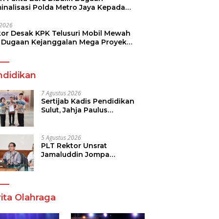
minalisasi Polda Metro Jaya Kepada
see Monicha Elshaday
i 2026
kor Desak KPK Telusuri Mobil Mewah
 Dugaan Kejanggalan Mega Proyek
n di BPJN
ndidikan
7 Agustus 2026
Sertijab Kadis Pendidikan
Sulut, Jahja Paulus
Rondonuwu Siap Lanjutkan
Program Strategis
Pendidikan
5 Agustus 2026
PLT Rektor Unsrat
Jamaluddin Jompa
Tekankan 7 Poin, Pastikan
Layanan Akademik dan
Kampus Kondusif
ita Olahraga