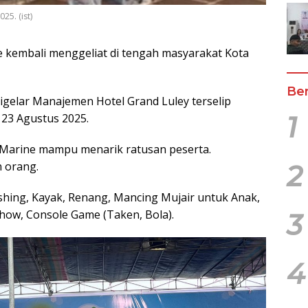
25. (ist)
 kembali menggeliat di tengah masyarakat Kota
Ber
igelar Manajemen Hotel Grand Luley terselip
1
23 Agustus 2025.
 Marine mampu menarik ratusan peserta.
n orang.
2
shing, Kayak, Renang, Mancing Mujair untuk Anak,
ow, Console Game (Taken, Bola).
3
4