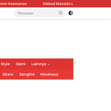
kbud Manado Lakukan Soft Launching Aplikasi SI KANGGURU
 Style
Opini
Lainnya
Sitaro
Sangihe
Minahasa