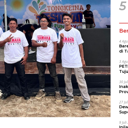
5
Ber
4 Agu
Bare
di 
Tur
3 Agu
PETI
Tuj
IUP 
30 Ju
Ina
Prov
27 Ju
Dew
Sup
9 Jul
Inil