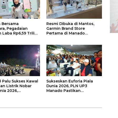
Resmi Dibuka di Mantos,
 Bersama
Garmin Brand Store
ra, Pegadaian
Pertama di Manado
 Laba Rp6,59 Triliun
Hadirkan Promo Hingga
ster 1 2026
50%
 Palu Sukses Kawal
Sukseskan Euforia Piala
an Listrik Nobar
Dunia 2026, PLN UP3
nia 2026,
Manado Pastikan
akat Nonton Nyaman
Masyarakat Nonton Bareng
Kedip
dengan Aman dan Nyaman