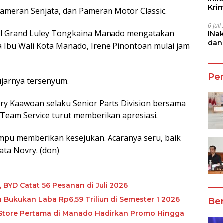
Kri
Pameran Senjata, dan Pameran Motor Classic.
She
6 Jul
el Grand Luley Tongkaina Manado mengatakan
INa
dan
 Ibu Wali Kota Manado, Irene Pinontoan mulai jam
Jala
Pe
ujarnya tersenyum.
ry Kaawoan selaku Senior Parts Division bersama
 Team Service turut memberikan apresiasi.
mpu memberikan kesejukan. Acaranya seru, baik
ta Novry. (don)
, BYD Catat 56 Pesanan di Juli 2026
Bukukan Laba Rp6,59 Triliun di Semester 1 2026
Ber
 Store Pertama di Manado Hadirkan Promo Hingga