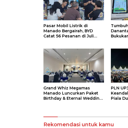
Pasar Mobil Listrik di
Tumbuh
Manado Bergairah, BYD
Dananta
Catat 56 Pesanan di Juli
Bukukan
2026
di Seme
Grand Whiz Megamas
PLN UP3
Manado Luncurkan Paket
Keandal
Birthday & Eternal Wedding,
Piala Du
Mulai Rp5,9 Jutaan
Masyar
Tanpa 
Rekomendasi untuk kamu