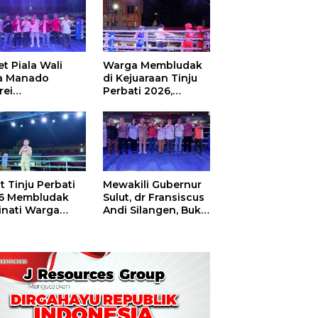
t Piala Wali
Warga Membludak
a Manado
di Kejuaraan Tinju
rei
Perbati 2026,
ouw,Sario
Memperebutkan
ing Camp Juara
Piala Wali Kota
m Tinju Perbati
6
t Tinju Perbati
Mewakili Gubernur
6 Membludak
Sulut, dr Fransiscus
inati Warga
Andi Silangen, Buka
t
Hajatan Tinju
Perbati Sulut,
Memperebutkan
Piala Wali Kota
Manado