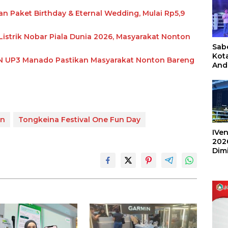
Paket Birthday & Eternal Wedding, Mulai Rp5,9
istrik Nobar Piala Dunia 2026, Masyarakat Nonton
Sabe
Kot
PLN UP3 Manado Pastikan Masyarakat Nonton Bareng
And
Ang
Box
Umu
202
an
Tongkeina Festival One Fun Day
IVen
202
Dim
Sulu