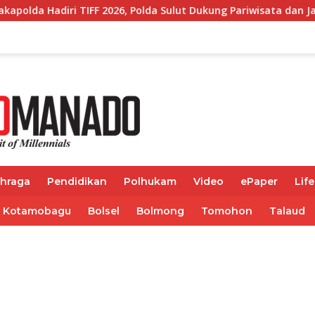
 Polda Sulut Dukung Pariwisata dan Jamin Keamanan
Di
ahraga
Pendidikan
Polhukam
Video
ePaper
Life
Kotamobagu
Bolsel
Bolmong
Tomohon
Talaud