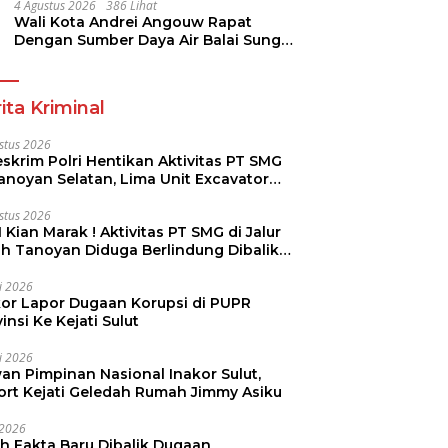
Pramuka
4 Agustus 2026
386 Lihat
Wali Kota Andrei Angouw Rapat
Dengan Sumber Daya Air Balai Sungai
Sulawesi Utara 1 Manado
ita Kriminal
stus 2026
skrim Polri Hentikan Aktivitas PT SMG
Tanoyan Selatan, Lima Unit Excavator
ut Diamankan
stus 2026
 Kian Marak ! Aktivitas PT SMG di Jalur
uh Tanoyan Diduga Berlindung Dibalik
KUD Perintis
li 2026
kor Lapor Dugaan Korupsi di PUPR
insi Ke Kejati Sulut
li 2026
an Pimpinan Nasional Inakor Sulut,
ort Kejati Geledah Rumah Jimmy Asiku
i 2026
ah Fakta Baru Dibalik Dugaan