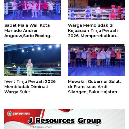
Sabet Piala Wali Kota
Warga Membludak di
Manado Andrei
Kejuaraan Tinju Perbati
Angouw,Sario Boxing
2026, Memperebutkan
Camp Juara Umum Tinju
Piala Wali Kota
Perbati 2026
IVent Tinju Perbati 2026
Mewakili Gubernur Sulut,
Membludak Diminati
dr Fransiscus Andi
Warga Sulut
Silangen, Buka Hajatan
Tinju Perbati Sulut,
Memperebutkan Piala
Wali Kota Manado