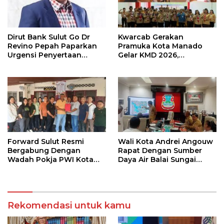
Dirut Bank Sulut Go Dr
Kwarcab Gerakan
Revino Pepah Paparkan
Pramuka Kota Manado
Urgensi Penyertaan
Gelar KMD 2026,
Modal Rp 30 Miliar
Tingkatkan Kompetensi
36 Calon Pembina
Pramuka
Forward Sulut Resmi
Wali Kota Andrei Angouw
Bergabung Dengan
Rapat Dengan Sumber
Wadah Pokja PWI Kota
Daya Air Balai Sungai
Manado
Sulawesi Utara 1 Manado
Rekomendasi untuk kamu