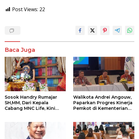
Post Views:
22
Baca Juga
Sosok Handry Rumajar
Walikota Andrei Angouw,
SH,MM, Dari Kepala
Paparkan Progres Kinerja
Cabang MNC Life, Kini
Pemkot di Kementerian
Fokus Ke Profesional
Investasi dan
Fotografi
Hilirisasi/BKPM