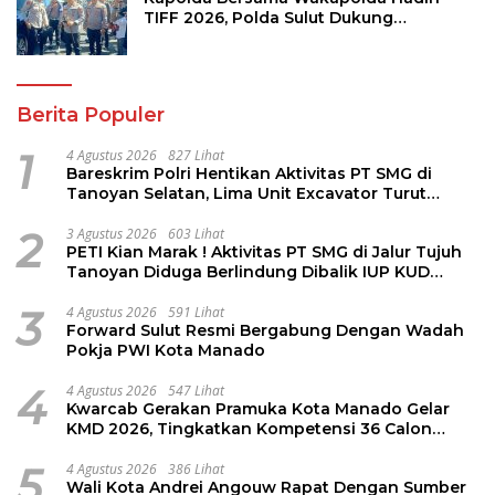
TIFF 2026, Polda Sulut Dukung
Pariwisata dan Jamin Keamanan
Berita Populer
1
4 Agustus 2026
827 Lihat
Bareskrim Polri Hentikan Aktivitas PT SMG di
Tanoyan Selatan, Lima Unit Excavator Turut
Diamankan
2
3 Agustus 2026
603 Lihat
PETI Kian Marak ! Aktivitas PT SMG di Jalur Tujuh
Tanoyan Diduga Berlindung Dibalik IUP KUD
Perintis
3
4 Agustus 2026
591 Lihat
Forward Sulut Resmi Bergabung Dengan Wadah
Pokja PWI Kota Manado
4
4 Agustus 2026
547 Lihat
Kwarcab Gerakan Pramuka Kota Manado Gelar
KMD 2026, Tingkatkan Kompetensi 36 Calon
Pembina Pramuka
5
4 Agustus 2026
386 Lihat
Wali Kota Andrei Angouw Rapat Dengan Sumber