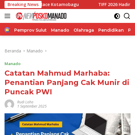
Langsung
rag Race Kotamobagu
Breaking News
TIFF 2026 Hadirkan Pesan Kolabo
ke
konten
Home
Pemprov Sulut
Manado
Olahraga
Pendidikan
Po
Beranda
Manado
Manado
Catatan Mahmud Marhaba:
Penantian Panjang Cak Munir di
Puncak PWI
Rudi Loho
1 September 2025