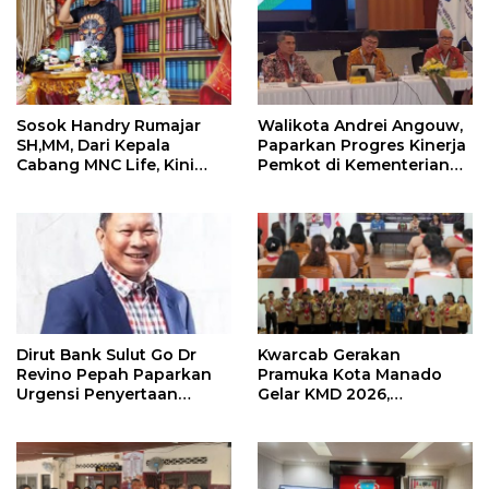
Sosok Handry Rumajar
Walikota Andrei Angouw,
SH,MM, Dari Kepala
Paparkan Progres Kinerja
Cabang MNC Life, Kini
Pemkot di Kementerian
Fokus Ke Profesional
Investasi dan
Fotografi
Hilirisasi/BKPM
Dirut Bank Sulut Go Dr
Kwarcab Gerakan
Revino Pepah Paparkan
Pramuka Kota Manado
Urgensi Penyertaan
Gelar KMD 2026,
Modal Rp 30 Miliar
Tingkatkan Kompetensi
36 Calon Pembina
Pramuka