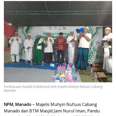
Pembacaan maulid Al Mahmud oleh majelis Muhyin Nufuus Cabang
Manado.
NPM, Manado –
Majelis Muhyin Nufuus Cabang
Manado dan BTM Masjid Jami Nurul Iman, Pandu