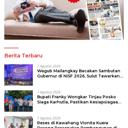
Berita Terbaru
7 Agustus 2026
Wagub Mailangkay Bacakan Sambutan
Gubernur di NISF 2026, Sulut Tawarkan
Pasifik Gateway dan Hilirisasi Kelapa ke
Investor
7 Agustus 2026
Bupati Franky Wongkar Tinjau Posko
Siaga Karhutla, Pastikan Kesiapsiagaan
Hadapi Musim Kemarau
7 Agustus 2026
Reses di Kawahang Vionita Kuera
Dorong Percepatan Pembangunan di