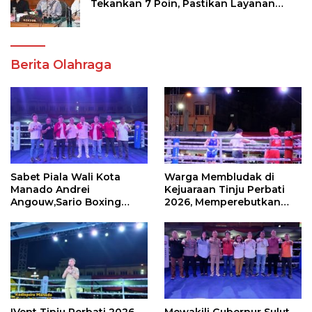
Tekankan 7 Poin, Pastikan Layanan
Akademik dan Kampus Kondusif
Berita Olahraga
Sabet Piala Wali Kota
Warga Membludak di
Manado Andrei
Kejuaraan Tinju Perbati
Angouw,Sario Boxing
2026, Memperebutkan
Camp Juara Umum Tinju
Piala Wali Kota
Perbati 2026