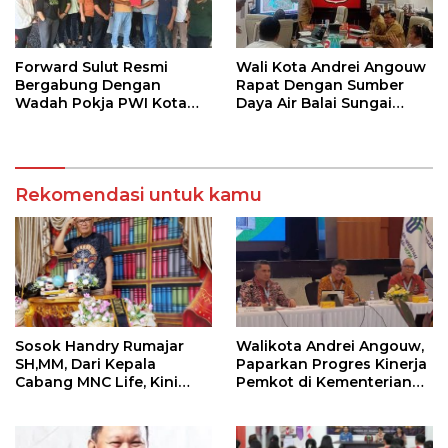
Forward Sulut Resmi
Wali Kota Andrei Angouw
Bergabung Dengan
Rapat Dengan Sumber
Wadah Pokja PWI Kota
Daya Air Balai Sungai
Manado
Sulawesi Utara 1 Manado
Rekomendasi untuk kamu
Sosok Handry Rumajar
Walikota Andrei Angouw,
SH,MM, Dari Kepala
Paparkan Progres Kinerja
Cabang MNC Life, Kini
Pemkot di Kementerian
Fokus Ke Profesional
Investasi dan
Fotografi
Hilirisasi/BKPM