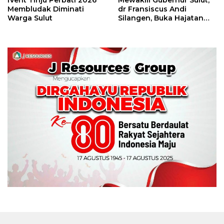
IVent Tinju Perbati 2026
Mewakili Gubernur Sulut,
Membludak Diminati
dr Fransiscus Andi
Warga Sulut
Silangen, Buka Hajatan
Tinju Perbati Sulut,
Memperebutkan Piala
Wali Kota Manado