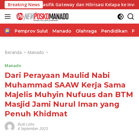
Langsung
sifik Gateway dan Hilirisasi Kelapa ke Investor
Breaking News
Bupat
ke
konten
Home
Pemprov Sulut
Manado
Olahraga
Pendidikan
Po
Beranda
Manado
Manado
Dari Perayaan Maulid Nabi
Muhammad SAAW Kerja Sama
Majelis Muhyin Nufuus dan BTM
Masjid Jami Nurul Iman yang
Penuh Khidmat
Rudi Loho
4 September 2025