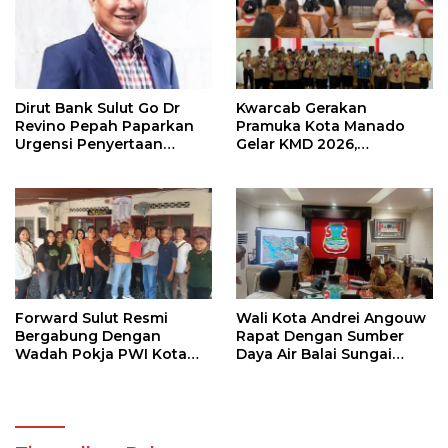
Dirut Bank Sulut Go Dr
Kwarcab Gerakan
Revino Pepah Paparkan
Pramuka Kota Manado
Urgensi Penyertaan
Gelar KMD 2026,
Modal Rp 30 Miliar
Tingkatkan Kompetensi
36 Calon Pembina
Pramuka
Forward Sulut Resmi
Wali Kota Andrei Angouw
Bergabung Dengan
Rapat Dengan Sumber
Wadah Pokja PWI Kota
Daya Air Balai Sungai
Manado
Sulawesi Utara 1 Manado