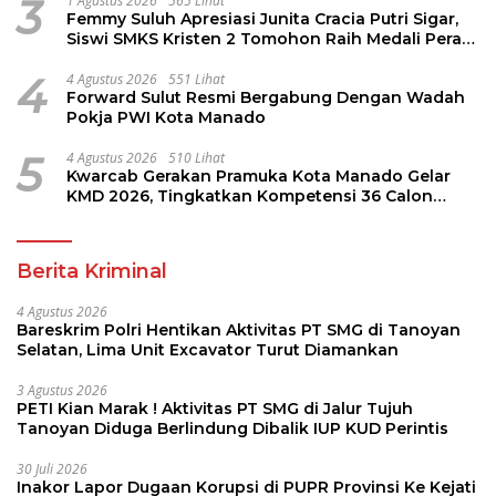
3
1 Agustus 2026
565 Lihat
Femmy Suluh Apresiasi Junita Cracia Putri Sigar,
Siswi SMKS Kristen 2 Tomohon Raih Medali Perak
LKS Dikmen Nasional 2026
4
4 Agustus 2026
551 Lihat
Forward Sulut Resmi Bergabung Dengan Wadah
Pokja PWI Kota Manado
5
4 Agustus 2026
510 Lihat
Kwarcab Gerakan Pramuka Kota Manado Gelar
KMD 2026, Tingkatkan Kompetensi 36 Calon
Pembina Pramuka
Berita Kriminal
4 Agustus 2026
Bareskrim Polri Hentikan Aktivitas PT SMG di Tanoyan
Selatan, Lima Unit Excavator Turut Diamankan
3 Agustus 2026
PETI Kian Marak ! Aktivitas PT SMG di Jalur Tujuh
Tanoyan Diduga Berlindung Dibalik IUP KUD Perintis
30 Juli 2026
Inakor Lapor Dugaan Korupsi di PUPR Provinsi Ke Kejati