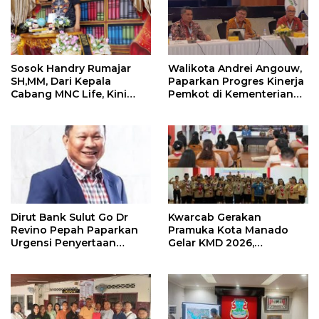
Sosok Handry Rumajar
Walikota Andrei Angouw,
SH,MM, Dari Kepala
Paparkan Progres Kinerja
Cabang MNC Life, Kini
Pemkot di Kementerian
Fokus Ke Profesional
Investasi dan
Fotografi
Hilirisasi/BKPM
Kwarcab Gerakan
Dirut Bank Sulut Go Dr
Pramuka Kota Manado
Revino Pepah Paparkan
Gelar KMD 2026,
Urgensi Penyertaan
Tingkatkan Kompetensi
Modal Rp 30 Miliar
36 Calon Pembina
Pramuka