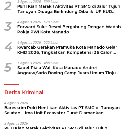
2
3 Agustus 2026
599 Lihat
PETI Kian Marak ! Aktivitas PT SMG di Jalur Tujuh
Tanoyan Diduga Berlindung Dibalik IUP KUD
Perintis
3
4 Agustus 2026
570 Lihat
Forward Sulut Resmi Bergabung Dengan Wadah
Pokja PWI Kota Manado
4
4 Agustus 2026
525 Lihat
Kwarcab Gerakan Pramuka Kota Manado Gelar
KMD 2026, Tingkatkan Kompetensi 36 Calon
Pembina Pramuka
5
1 Agustus 2026
488 Lihat
Sabet Piala Wali Kota Manado Andrei
Angouw,Sario Boxing Camp Juara Umum Tinju
Perbati 2026
Berita Kriminal
4 Agustus 2026
Bareskrim Polri Hentikan Aktivitas PT SMG di Tanoyan
Selatan, Lima Unit Excavator Turut Diamankan
3 Agustus 2026
PETI Kian Marak ! Aktivitas PT SMG di Jalur Tujuh