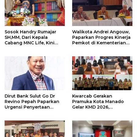
Sosok Handry Rumajar
Walikota Andrei Angouw,
SH,MM, Dari Kepala
Paparkan Progres Kinerja
Cabang MNC Life, Kini
Pemkot di Kementerian
Fokus Ke Profesional
Investasi dan
Fotografi
Hilirisasi/BKPM
Dirut Bank Sulut Go Dr
Kwarcab Gerakan
Revino Pepah Paparkan
Pramuka Kota Manado
Urgensi Penyertaan
Gelar KMD 2026,
Modal Rp 30 Miliar
Tingkatkan Kompetensi
36 Calon Pembina
Pramuka