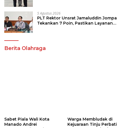
Program Strategis Pendidikan
5 Agustus 2026
PLT Rektor Unsrat Jamaluddin Jompa
Tekankan 7 Poin, Pastikan Layanan
Akademik dan Kampus Kondusif
Berita Olahraga
Sabet Piala Wali Kota
Warga Membludak di
Manado Andrei
Kejuaraan Tinju Perbati
Angouw,Sario Boxing
2026, Memperebutkan
Camp Juara Umum Tinju
Piala Wali Kota
Perbati 2026