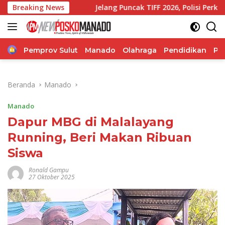
Langsung
Breaking News
Jelang Puncak TIFF 2026, Polisi Perketat Pemeriksaan
ke
konten
Home
Pemprov Sulut
Manado
Olahraga
Pendidikan
Po
Beranda
Manado
Manado
Dapur MBG di Malalayang
Running, Beri Makan Ribuan
Siswa
Ronald Gampu
27 Oktober 2025