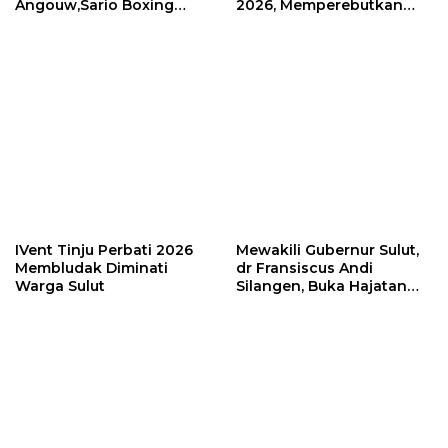
IVent Tinju Perbati 2026
Mewakili Gubernur Sulut,
Membludak Diminati
dr Fransiscus Andi
Warga Sulut
Silangen, Buka Hajatan
Tinju Perbati Sulut,
Memperebutkan Piala
Wali Kota Manado