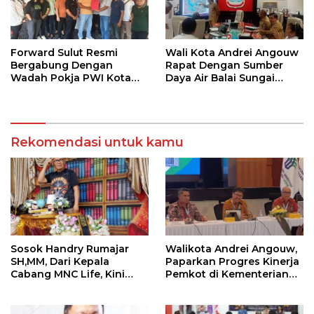
Forward Sulut Resmi
Wali Kota Andrei Angouw
Bergabung Dengan
Rapat Dengan Sumber
Wadah Pokja PWI Kota
Daya Air Balai Sungai
Manado
Sulawesi Utara 1 Manado
Rekomendasi untuk kamu
Sosok Handry Rumajar
Walikota Andrei Angouw,
SH,MM, Dari Kepala
Paparkan Progres Kinerja
Cabang MNC Life, Kini
Pemkot di Kementerian
Fokus Ke Profesional
Investasi dan
Fotografi
Hilirisasi/BKPM