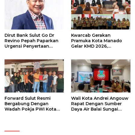
Dirut Bank Sulut Go Dr
Kwarcab Gerakan
Revino Pepah Paparkan
Pramuka Kota Manado
Urgensi Penyertaan
Gelar KMD 2026,
Modal Rp 30 Miliar
Tingkatkan Kompetensi
36 Calon Pembina
Pramuka
Forward Sulut Resmi
Wali Kota Andrei Angouw
Bergabung Dengan
Rapat Dengan Sumber
Wadah Pokja PWI Kota
Daya Air Balai Sungai
Manado
Sulawesi Utara 1 Manado