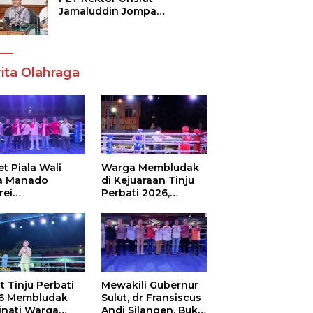
Jamaluddin Jompa
Tekankan 7 Poin, Pastikan
Layanan Akademik dan
Kampus Kondusif
ita Olahraga
t Piala Wali
Warga Membludak
a Manado
di Kejuaraan Tinju
rei
Perbati 2026,
ouw,Sario
Memperebutkan
ing Camp Juara
Piala Wali Kota
m Tinju Perbati
6
t Tinju Perbati
Mewakili Gubernur
6 Membludak
Sulut, dr Fransiscus
inati Warga
Andi Silangen, Buka