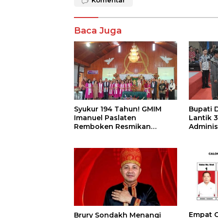
Komentar
Baca Juga
Syukur 194 Tahun! GMIM
Bupati 
Imanuel Paslaten
Lantik 3
Remboken Resmikan
Adminis
Pastori dan Kantor Jemaat
Pengaw
Empat Ca
Brury Sondakh Menangi