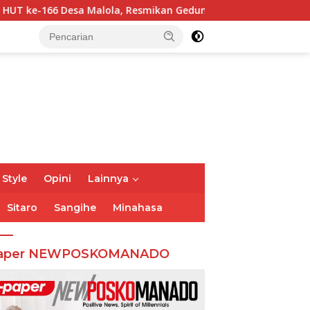
, Resmikan Gedung ILP Posyandu
Gubernur Sulut Yulius
 Style
Opini
Lainnya
Sitaro
Sangihe
Minahasa
aper NEWPOSKOMANADO