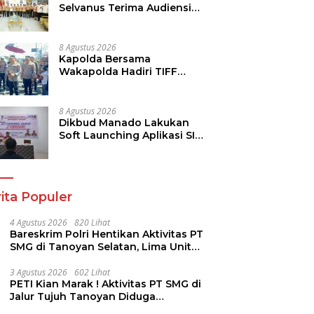
Selvanus Terima Audiensi
Kwarda Sulut, Ajak Bersatu
Bersama Bangun Sulut
8 Agustus 2026
Kapolda Bersama
Wakapolda Hadiri TIFF
2026, Polda Sulut Dukung
Pariwisata dan Jamin
Keamanan
8 Agustus 2026
Dikbud Manado Lakukan
Soft Launching Aplikasi SI
KANGGURU
ita Populer
4 Agustus 2026
820 Lihat
Bareskrim Polri Hentikan Aktivitas PT
SMG di Tanoyan Selatan, Lima Unit
Excavator Turut Diamankan
3 Agustus 2026
602 Lihat
PETI Kian Marak ! Aktivitas PT SMG di
Jalur Tujuh Tanoyan Diduga
Berlindung Dibalik IUP KUD Perintis