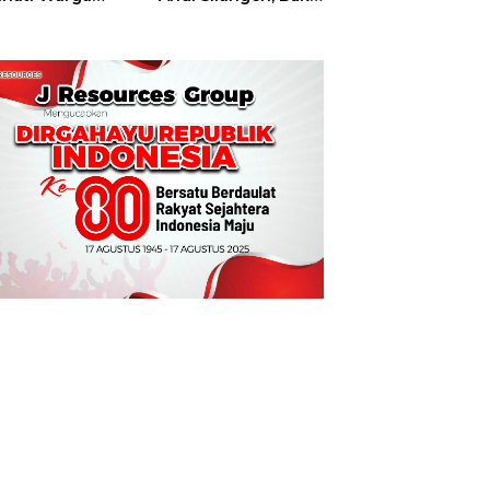
t
Hajatan Tinju
Perbati Sulut,
Memperebutkan
Piala Wali Kota
Manado