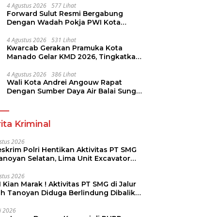
4 Agustus 2026
577 Lihat
Forward Sulut Resmi Bergabung
Dengan Wadah Pokja PWI Kota
Manado
4 Agustus 2026
531 Lihat
Kwarcab Gerakan Pramuka Kota
Manado Gelar KMD 2026, Tingkatkan
Kompetensi 36 Calon Pembina
Pramuka
4 Agustus 2026
386 Lihat
Wali Kota Andrei Angouw Rapat
Dengan Sumber Daya Air Balai Sungai
Sulawesi Utara 1 Manado
ita Kriminal
stus 2026
skrim Polri Hentikan Aktivitas PT SMG
Tanoyan Selatan, Lima Unit Excavator
ut Diamankan
stus 2026
 Kian Marak ! Aktivitas PT SMG di Jalur
uh Tanoyan Diduga Berlindung Dibalik
KUD Perintis
li 2026