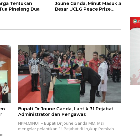
arga Tentukan
Joune Ganda, Minut Masuk 5
Sulu
ua Pineleng Dua
Besar UCLG Peace Prize
2026
en
Bupati Dr Joune Ganda, Lantik 31 Pejabat
r
Administrator dan Pengawas
NPM,MINUT – Bupati Dr Joune Ganda MM, Msi
n
mengelar pelantikan 31 Pejabat di lingkup Pemkab…
an