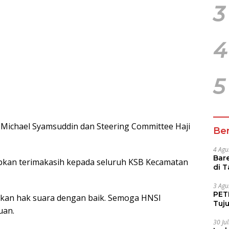
3
4
5
 Michael Syamsuddin dan Steering Committee Haji
Ber
4 Agu
Bare
kan terimakasih kepada seluruh KSB Kecamatan
di 
Tur
3 Agu
PETI
kan hak suara dengan baik. Semoga HNSI
Tuj
uan.
IUP 
30 Ju