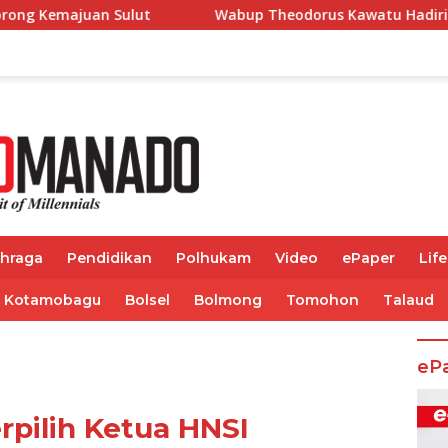
Wabup Theodorus Kawatu Hadiri HUT ke-166 Desa Malola
ahraga
Pendidikan
Polhukam
Video
ePaper
Life
Kotamobagu
Bolsel
Bolmong
Tomohon
Talaud
eP
pilih Ketua HNSI