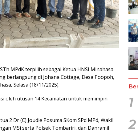
 STh MPdK terpilih sebagai Ketua HNSI Minahasa
g berlangsung di Johana Cottage, Desa Poopoh,
asa, Selasa (18/11/2025).
Ber
1
masi oleh utusan 14 Kecamatan untuk memimpin
etua 2 Dr (C) Joudie Posuma SKom SPd MPd, Wakil
2
ngan MSi serta Polsek Tombariri, dan Danramil