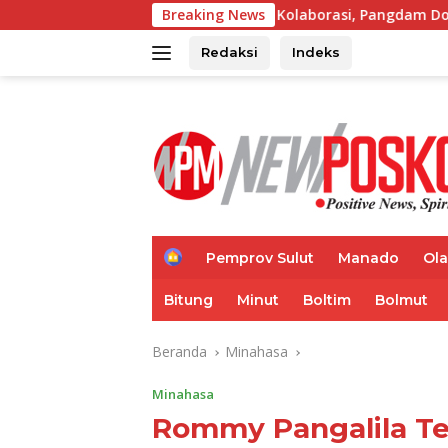
Langsung
Hadirkan Pesan Kolaborasi, Pangdam Dorong Kemajuan Sulut
Breaking News
ke
konten
Redaksi
Indeks
H
Pemprov Sulut
Manado
Ol
o
m
Bitung
Minut
Boltim
Bolmut
e
Beranda
Minahasa
Minahasa
Rommy Pangalila Ter