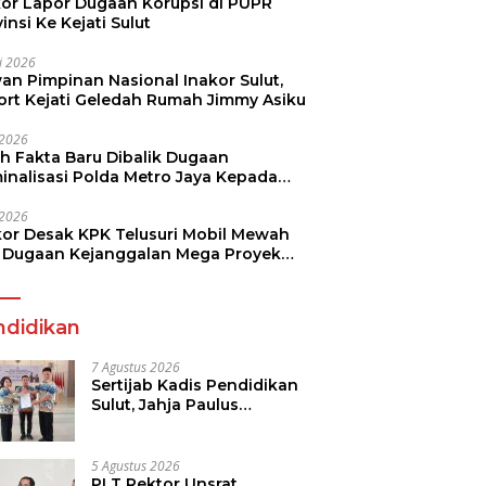
kor Lapor Dugaan Korupsi di PUPR
insi Ke Kejati Sulut
li 2026
an Pimpinan Nasional Inakor Sulut,
ort Kejati Geledah Rumah Jimmy Asiku
i 2026
ah Fakta Baru Dibalik Dugaan
minalisasi Polda Metro Jaya Kepada
see Monicha Elshaday
i 2026
kor Desak KPK Telusuri Mobil Mewah
 Dugaan Kejanggalan Mega Proyek
n di BPJN
ndidikan
7 Agustus 2026
Sertijab Kadis Pendidikan
Sulut, Jahja Paulus
Rondonuwu Siap Lanjutkan
Program Strategis
Pendidikan
5 Agustus 2026
PLT Rektor Unsrat