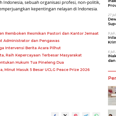
Ina
Indonesia, sebuah organisasi profesi, non-politik,
Prov
mperjuangkan kepentingan nelayan di Indonesia.
27 Ju
Dew
Sup
9 Jul
ten Remboken Resmikan Pastori dan Kantor Jemaat
Inil
bat Administrator dan Pengawas
Kri
She
 Intervensi Berita Acara Pilhut
6 Jul
ta, Raih Kepercayaan Terbesar Masyarakat
INa
dan
 Tentukan Hukum Tua Pineleng Dua
Jala
, Minut Masuk 5 Besar UCLG Peace Prize 2026
Pe