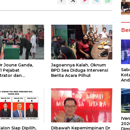
Ber
Dr Joune Ganda,
Jagoannya Kalah, Oknum
Sabe
1 Pejabat
BPD Sea Diduga Intervensi
Kot
trator dan
Berita Acara Pilhut
And
as
Ang
Box
Umu
202
IVen
202
lon Siap Dipilih,
Dibawah Kepemimpinan Dr
Dim