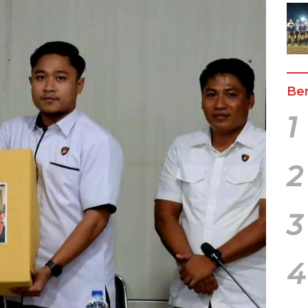
Ber
1
2
3
4