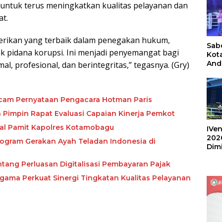
 untuk terus meningkatkan kualitas pelayanan dan
t.
rikan yang terbaik dalam penegakan hukum,
Sabe
 pidana korupsi. Ini menjadi penyemangat bagi
Kot
And
l, profesional, dan berintegritas,” tegasnya. (Gry)
Ang
Box
Umu
202
cam Pernyataan Pengacara Hotman Paris
 Pimpin Rapat Evaluasi Capaian Kinerja Pemkot
nal Pamit Kapolres Kotamobagu
IVen
202
rogram Gerakan Ayah Teladan Indonesia di
Dim
Sulu
tang Perluasan Digitalisasi Pembayaran Pajak
ma Perkuat Sinergi Tingkatan Kualitas Pelayanan