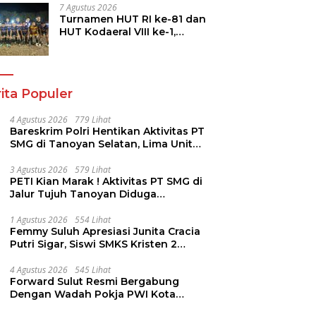
7 Agustus 2026
Turnamen HUT RI ke-81 dan
HUT Kodaeral VIII ke-1,
Marine Police FC Amankan
Tiket 16 Besar
ita Populer
4 Agustus 2026
779 Lihat
Bareskrim Polri Hentikan Aktivitas PT
SMG di Tanoyan Selatan, Lima Unit
Excavator Turut Diamankan
3 Agustus 2026
579 Lihat
PETI Kian Marak ! Aktivitas PT SMG di
Jalur Tujuh Tanoyan Diduga
Berlindung Dibalik IUP KUD Perintis
1 Agustus 2026
554 Lihat
Femmy Suluh Apresiasi Junita Cracia
Putri Sigar, Siswi SMKS Kristen 2
Tomohon Raih Medali Perak LKS
Dikmen Nasional 2026
4 Agustus 2026
545 Lihat
Forward Sulut Resmi Bergabung
Dengan Wadah Pokja PWI Kota
Manado