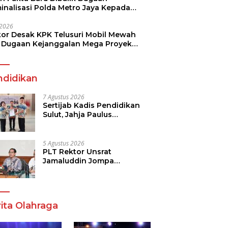
minalisasi Polda Metro Jaya Kepada
see Monicha Elshaday
i 2026
kor Desak KPK Telusuri Mobil Mewah
 Dugaan Kejanggalan Mega Proyek
n di BPJN
ndidikan
7 Agustus 2026
Sertijab Kadis Pendidikan
Sulut, Jahja Paulus
Rondonuwu Siap Lanjutkan
Program Strategis
Pendidikan
5 Agustus 2026
PLT Rektor Unsrat
Jamaluddin Jompa
Tekankan 7 Poin, Pastikan
Layanan Akademik dan
Kampus Kondusif
ita Olahraga