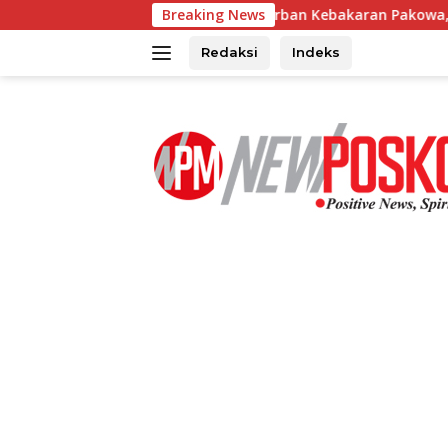
Langsung
eses di Lokasi Korban Kebakaran Pakowa, Amir Liputo Salurka
Breaking News
ke
konten
Redaksi
Indeks