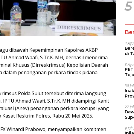
5
Ber
4 Agu
Bare
bagu dibawah Kepemimpinan Kapolres AKBP
di 
IPTU Ahmad Waafi, S.Tr.K. MH, berhasil menerima
Tur
minal Khusus (Dirreskrimsus) Kepolisian Daerah
3 Agu
PETI
rja dalam penanganan perkara tindak pidana
Tuj
IUP 
30 Ju
Ina
krimsus Polda Sulut tersebut diterima langsung
Prov
 IPTU Ahmad Waafi, S.Tr.K. MH didampingi Kanit
27 Ju
Evaluasi (Anev) penanganan perkara korupsi yang
Dew
a Kasat Reskrim Polres, Rabu 20 Mei 2025.
Sup
9 Jul
ol FX Winardi Prabowo, menyampaikan komitmen
Inil