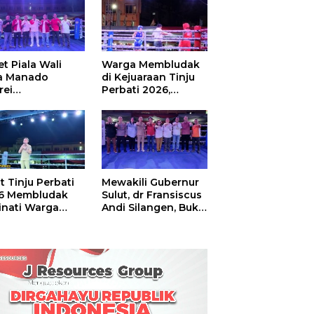
t Piala Wali
Warga Membludak
a Manado
di Kejuaraan Tinju
rei
Perbati 2026,
ouw,Sario
Memperebutkan
ing Camp Juara
Piala Wali Kota
m Tinju Perbati
6
t Tinju Perbati
Mewakili Gubernur
6 Membludak
Sulut, dr Fransiscus
inati Warga
Andi Silangen, Buka
t
Hajatan Tinju
Perbati Sulut,
Memperebutkan
Piala Wali Kota
Manado