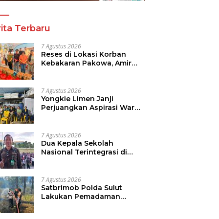
ita Terbaru
7 Agustus 2026
Reses di Lokasi Korban
Kebakaran Pakowa, Amir
Liputo Salurkan Bantuan
Kemanusiaan
7 Agustus 2026
Yongkie Limen Janji
Perjuangkan Aspirasi Warga
Tikala
7 Agustus 2026
Dua Kepala Sekolah
Nasional Terintegrasi di
Sulut Resmi Dilantik
7 Agustus 2026
Satbrimob Polda Sulut
Lakukan Pemadaman
Kebakaran Hutan Gunung
Soputan