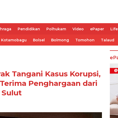
ahraga
Pendidikan
Polhukam
Video
ePaper
Life
Kotamobagu
Bolsel
Bolmong
Tomohon
Talaud
eP
ak Tangani Kasus Korupsi,
Terima Penghargaan dari
 Sulut