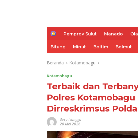
H
Pemprov Sulut
Manado
Ol
o
m
Bitung
Minut
Boltim
Bolmut
e
Beranda
Kotamobagu
Kotamobagu
Terbaik dan Terbany
Polres Kotamobagu 
Dirreskrimsus Polda
Gery Liangga
20 Mei 2026