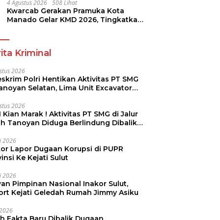
4 Agustus 2026
508 Lihat
Kwarcab Gerakan Pramuka Kota
Manado Gelar KMD 2026, Tingkatkan
Kompetensi 36 Calon Pembina
Pramuka
ita Kriminal
stus 2026
skrim Polri Hentikan Aktivitas PT SMG
Tanoyan Selatan, Lima Unit Excavator
ut Diamankan
stus 2026
 Kian Marak ! Aktivitas PT SMG di Jalur
uh Tanoyan Diduga Berlindung Dibalik
KUD Perintis
li 2026
kor Lapor Dugaan Korupsi di PUPR
insi Ke Kejati Sulut
li 2026
an Pimpinan Nasional Inakor Sulut,
ort Kejati Geledah Rumah Jimmy Asiku
i 2026
ah Fakta Baru Dibalik Dugaan