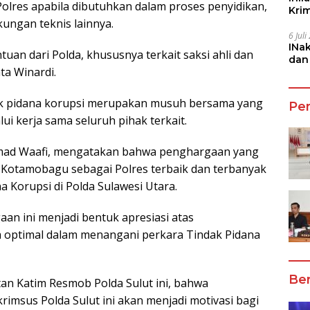
olres apabila dibutuhkan dalam proses penyidikan,
Kri
kungan teknis lainnya.
She
6 Jul
INa
uan dari Polda, khususnya terkait saksi ahli dan
dan
ta Winardi.
Jala
k pidana korupsi merupakan musuh bersama yang
Pe
ui kerja sama seluruh pihak terkait.
hmad Waafi, mengatakan bahwa penghargaan yang
s Kotamobagu sebagai Polres terbaik dan terbanyak
 Korupsi di Polda Sulawesi Utara.
an ini menjadi bentuk apresiasi atas
a optimal dalam menangani perkara Tindak Pidana
Ber
an Katim Resmob Polda Sulut ini, bahwa
rimsus Polda Sulut ini akan menjadi motivasi bagi