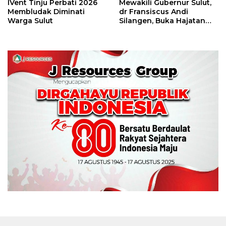
IVent Tinju Perbati 2026
Mewakili Gubernur Sulut,
Membludak Diminati
dr Fransiscus Andi
Warga Sulut
Silangen, Buka Hajatan
Tinju Perbati Sulut,
Memperebutkan Piala
Wali Kota Manado