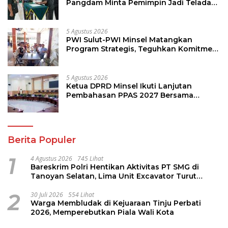
Pangdam Minta Pemimpin Jadi Teladan
dan Pemberi Solusi
5 Agustus 2026
PWI Sulut-PWI Minsel Matangkan
Program Strategis, Teguhkan Komitmen
Jurnalisme Berkualitas
5 Agustus 2026
Ketua DPRD Minsel Ikuti Lanjutan
Pembahasan PPAS 2027 Bersama
Komisi I dan Mitra Kerja
Berita Populer
1
4 Agustus 2026
745 Lihat
Bareskrim Polri Hentikan Aktivitas PT SMG di
Tanoyan Selatan, Lima Unit Excavator Turut
Diamankan
2
30 Juli 2026
554 Lihat
Warga Membludak di Kejuaraan Tinju Perbati
2026, Memperebutkan Piala Wali Kota