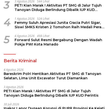
3
3 Agustus 2026
544 Lihat
PETI Kian Marak ! Aktivitas PT SMG di Jalur Tujuh
Tanoyan Diduga Berlindung Dibalik IUP KUD
Perintis
4
1 Agustus 2026
524 Lihat
Femmy Suluh Apresiasi Junita Cracia Putri Sigar,
Siswi SMKS Kristen 2 Tomohon Raih Medali Perak
LKS Dikmen Nasional 2026
5
4 Agustus 2026
498 Lihat
Forward Sulut Resmi Bergabung Dengan Wadah
Pokja PWI Kota Manado
Berita Kriminal
4 Agustus 2026
Bareskrim Polri Hentikan Aktivitas PT SMG di Tanoyan
Selatan, Lima Unit Excavator Turut Diamankan
3 Agustus 2026
PETI Kian Marak ! Aktivitas PT SMG di Jalur Tujuh
Tanoyan Diduga Berlindung Dibalik IUP KUD Perintis
30 Juli 2026
Inakor Lapor Dugaan Korupsi di PUPR Provinsi Ke Kejati