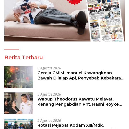
Berita Terbaru
6 Agustus 2026
Gereja GMIM Imanuel Kawangkoan
Bawah Dilalap Api, Penyebab Kebakaran
Masih Diselidiki
5 Agustus 2026
Wabup Theodorus Kawatu Melayat,
Kenang Pengabdian Pnt. Hasni Royke
Johannis Pola sebagai Pahlawan Tanpa
Tanda Jasa
5 Agustus 2026
Rotasi Pejabat Kodam XIII/Mdk,