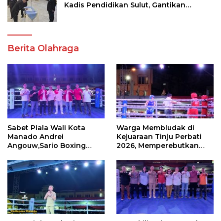
Kadis Pendidikan Sulut, Gantikan
Femmy J Suluh
Berita Olahraga
Sabet Piala Wali Kota
Warga Membludak di
Manado Andrei
Kejuaraan Tinju Perbati
Angouw,Sario Boxing
2026, Memperebutkan
Camp Juara Umum Tinju
Piala Wali Kota
Perbati 2026