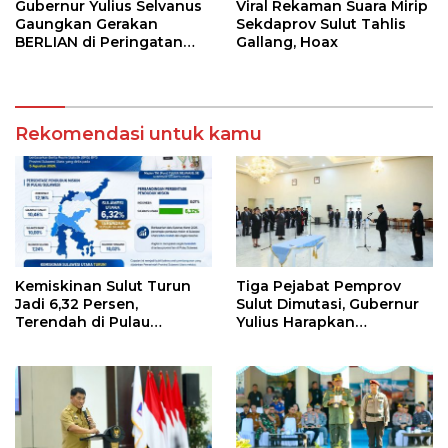
Gubernur Yulius Selvanus
Viral Rekaman Suara Mirip
Gaungkan Gerakan
Sekdaprov Sulut Tahlis
BERLIAN di Peringatan
Gallang, Hoax
HAN 2026
Rekomendasi untuk kamu
Kemiskinan Sulut Turun
Tiga Pejabat Pemprov
Jadi 6,32 Persen,
Sulut Dimutasi, Gubernur
Terendah di Pulau
Yulius Harapkan
Sulawesi
Kolaborasi Solid Antar
SKPD