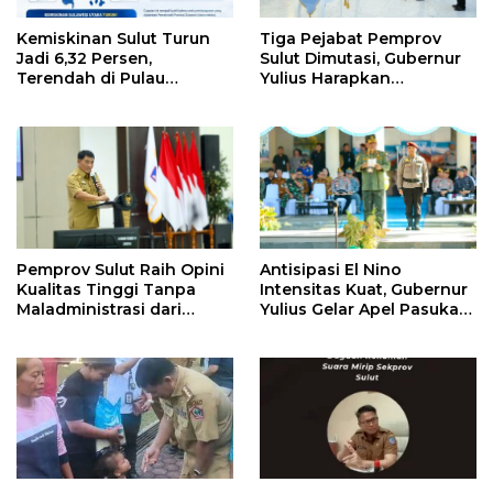
Kemiskinan Sulut Turun
Tiga Pejabat Pemprov
Jadi 6,32 Persen,
Sulut Dimutasi, Gubernur
Terendah di Pulau
Yulius Harapkan
Sulawesi
Kolaborasi Solid Antar
SKPD
Pemprov Sulut Raih Opini
Antisipasi El Nino
Kualitas Tinggi Tanpa
Intensitas Kuat, Gubernur
Maladministrasi dari
Yulius Gelar Apel Pasukan
Ombudsman RI
Tanggap Bencana