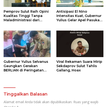
Pemprov Sulut Raih Opini
Antisipasi El Nino
Kualitas Tinggi Tanpa
Intensitas Kuat, Gubernur
Maladministrasi dari
Yulius Gelar Apel Pasukan
Ombudsman RI
Tanggap Bencana
Gubernur Yulius Selvanus
Viral Rekaman Suara Mirip
Gaungkan Gerakan
Sekdaprov Sulut Tahlis
BERLIAN di Peringatan
Gallang, Hoax
HAN 2026
Tinggalkan Balasan
Alamat email Anda tidak akan dipublikasikan.
Ruas yang wajib