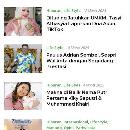
Hiburan
,
Life Style
12 Maret 2025
Dituding Jatuhkan UMKM. Tasyi
Athasyia Laporkan Dua Akun
TikTok
Life Style
10 Maret 2025
Paulus Adrian Sembel, Sespri
Walikota dengan Segudang
Prestasi
Hiburan
,
Life Style
4 Maret 2025
Makna di Balik Nama Putri
Pertama Kiky Saputri &
Muhammad Khairi
Hiburan
,
Internasional
,
Life Style
,
Manado
,
Opini
,
Pariwisata