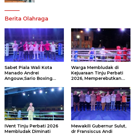
Berita Olahraga
Sabet Piala Wali Kota
Warga Membludak di
Manado Andrei
Kejuaraan Tinju Perbati
Angouw,Sario Boxing
2026, Memperebutkan
Camp Juara Umum Tinju
Piala Wali Kota
Perbati 2026
IVent Tinju Perbati 2026
Mewakili Gubernur Sulut,
Membludak Diminati
dr Fransiscus Andi