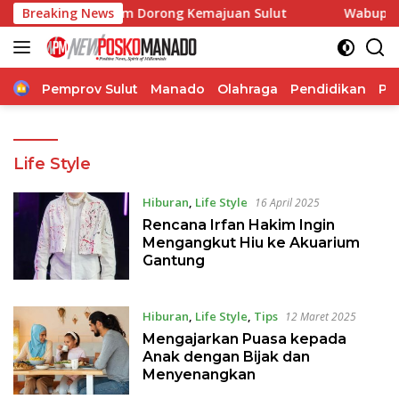
Langsung
orasi, Pangdam Dorong Kemajuan Sulut
Breaking News
Wabup Theodorus
ke
konten
Home
Pemprov Sulut
Manado
Olahraga
Pendidikan
Po
Life Style
Hiburan
,
Life Style
16 April 2025
Rencana Irfan Hakim Ingin
Mengangkut Hiu ke Akuarium
Gantung
Hiburan
,
Life Style
,
Tips
12 Maret 2025
Mengajarkan Puasa kepada
Anak dengan Bijak dan
Menyenangkan