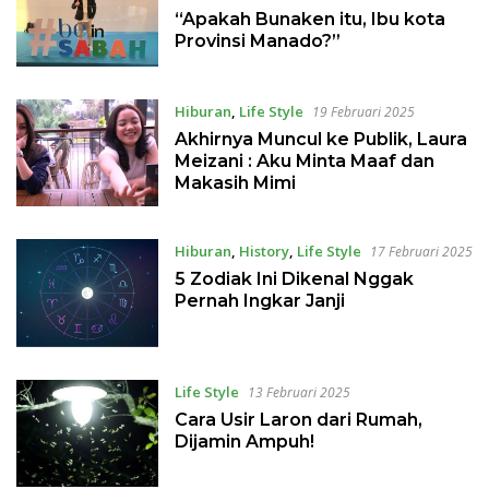
3 Maret 2025
“Apakah Bunaken itu, Ibu kota
Provinsi Manado?”
Hiburan
,
Life Style
19 Februari 2025
Akhirnya Muncul ke Publik, Laura
Meizani : Aku Minta Maaf dan
Makasih Mimi
Hiburan
,
History
,
Life Style
17 Februari 2025
5 Zodiak Ini Dikenal Nggak
Pernah Ingkar Janji
Life Style
13 Februari 2025
Cara Usir Laron dari Rumah,
Dijamin Ampuh!